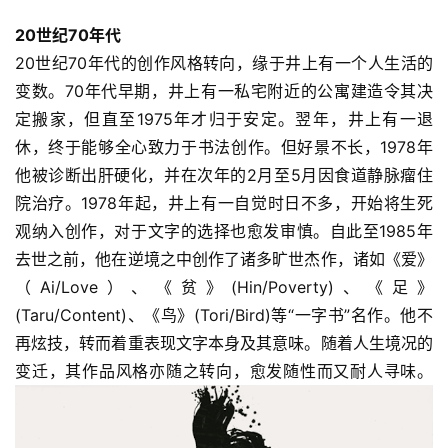
20世纪70年代
砚
20世纪70年代的创作风格转向，缘于井上有一个人生活的
边
变数。70年代早期，井上有一私宅附近的公寓建造令其决
夜
定搬家，但直至1975年才归于安定。翌年，井上有一退
话
休，终于能够全心致力于书法创作。但好景不长，1978年
他被诊断出肝硬化，并在次年的2月至5月因食道静脉瘤住
美
院治疗。1978年起，井上有一自觉时日不多，开始将生死
术
图
观纳入创作，对于文字的选择也愈发审慎。自此至1985年
库
去世之前，他在逆境之中创作了诸多旷世杰作，诸如《爱》
（Ai/Love）、《贫》(Hin/Poverty)、《足》
容
(Taru/Content)、《鸟》(Tori/Bird)等“一字书”名作。他不
易
再炫技，转而着重表现文字本身及其意味。随着人生境况的
寫
变迁，其作品风格亦随之转向，愈发随性而又耐人寻味。
錯
用
錯