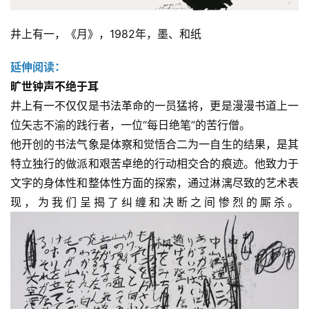
井上有一，《月》，1982年，墨、和纸
延伸阅读：
旷世钟声不绝于耳
井上有一不仅仅是书法革命的一员猛将，更是漫漫书道上一
位矢志不渝的践行者，一位“每日绝笔”的苦行僧。
他开创的书法气象是体察和觉悟合二为一自生的结果，是其
特立独行的做派和艰苦卓绝的行动相交合的痕迹。他致力于
文字的身体性和整体性方面的探索，通过淋漓尽致的艺术表
现，为我们呈揭了纠缠和决断之间惨烈的厮杀。