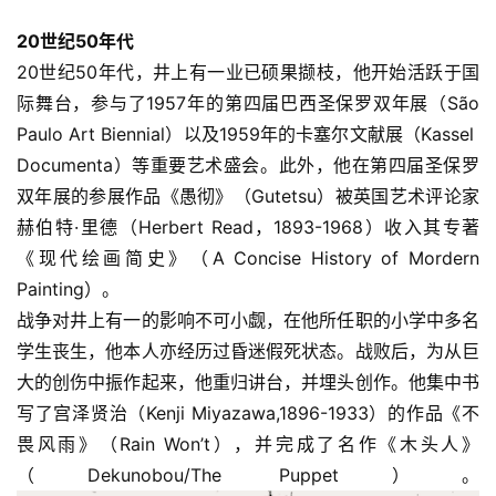
20世纪50年代
20世纪50年代，井上有一业已硕果撷枝，他开始活跃于国
际舞台，参与了1957年的第四届巴西圣保罗双年展（São 
Paulo Art Biennial）以及1959年的卡塞尔文献展（Kassel  
Documenta）等重要艺术盛会。此外，他在第四届圣保罗
双年展的参展作品《愚彻》（Gutetsu）被英国艺术评论家
赫伯特·里德（Herbert Read，1893-1968）收入其专著
《现代绘画简史》（A Concise History of Mordern 
Painting）。
战争对井上有一的影响不可小觑，在他所任职的小学中多名
学生丧生，他本人亦经历过昏迷假死状态。战败后，为从巨
大的创伤中振作起来，他重归讲台，并埋头创作。他集中书
写了宫泽贤治（Kenji Miyazawa,1896-1933）的作品《不
畏风雨》（Rain Won’t），并完成了名作《木头人》
（Dekunobou/The Puppet）。