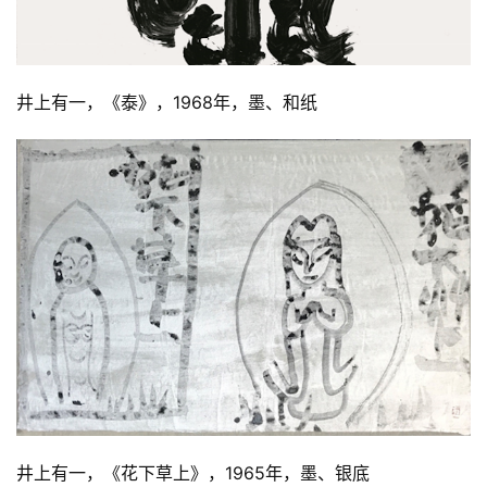
坛
快
讯
井上有一，《泰》，1968年，墨、和纸
书
法
征
稿
学
术
研
究
法
书
欣
井上有一，《花下草上》，1965年，墨、银底
赏