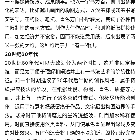
一不懈探研技法、成果颇丰。他以一字书为首，创制出多样
化的表达，比如越出画面的构图方式，以浓墨抑或淡墨书写
文字等，在构图、笔法、墨色方面不断转变，尝试了各种自
主限制性的表现方式。创作大件作品时，他则将纸张拼接使
用，加之经济并不宽裕，因而不能恣意用纸。后来出现了两
米一张的大纸，这种纸用于井上有一特供。
20世纪60年代
20世纪60年代可以大致划分为两个时期，这并非固定标
准，而是为了便于理解和阐述井上有一书法艺术的阶段性特
征。前一个时期延续了50年代后半期的创作风格，属于持
续探究技法的阶段。在纸张比例、构图、墨色、质感等方
面，井上有一皆进行了诸多突破性尝试。他极尽所能地创
作，运用了特意将报纸留痕于作品、文字超出构图边界等手
法。寒冷时节他将研磨过的墨冷冻整晚，时而加水稀释使
用，时而直接使用浓黑墨料，从而使单色墨呈现出深浅多变
的对比效果。有时他还会将干燥的墨块掰断，毁掉已经完成