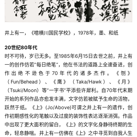
井上有一，《噫横川国民学校》，1978年，墨、和纸
20世纪80年代
时不可待，岁已无多。至1985年6月15日去世之前，井上有
一的创作仿若“每日绝笔”，他在书法的道路上全速奋进，创
作出绝不逊色于70年代的诸多杰作。《刎》
（Fun/Behead）、《鹰》（Taka/Hawk）、《月》
（Tsuki/Moon）等“一字书”平添些许犀利。自70年代末期
开始的系列作品亦愈发丰满，文字仿若被赋予生命的活物，
跃然于纸。《上》(Jo/Above)可谓之井上有一的遗作，创
作初期感性化的笔触以及过度的装饰性表达逐渐消弭。作品
中出现了更大面积的留白，《上》的文字化身静待终期的生
命，轻息静喘。井上有一仿佛在《上》之中寻觅到自我人生