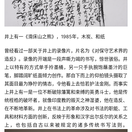
井上有一《滑床山之熊》，1985年，木炭、和纸
曾经看过一部关于井上的录像片，片名为《对保守艺术界的
造反》。录像的开端是一段声嘶力竭的书写，惊世骇俗。井
上以特有的方式单手拎墨桶，另一只手执腕饱蘸墨汁的巨
笔，脚踏阔旷纸面倾力创作。那自下而上的仰拍镜头摄取了
其面目最为狰狞的情态，令他看上去恰若护法金刚。而事实
上井上有一是一位不断破除藩篱和束缚的英勇斗士，他是传
统桎梏的破坏者，就像印度教的毁灭之神湿婆，他在造反、
在不断地革新。井上在书法上的革命涉及对书法的职能、工
具和材料方面的创新，反映于形象和汉字出尔反尔的关系之
上，也包括自古以来被规定的诸多传统书写法则。