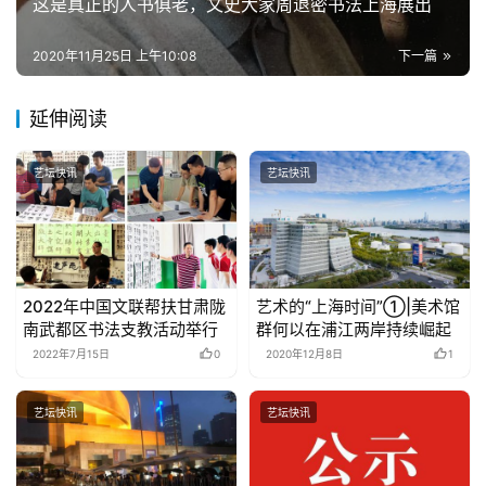
这是真正的人书俱老，文史大家周退密书法上海展出
2020年11月25日 上午10:08
下一篇
延伸阅读
艺坛快讯
艺坛快讯
2022年中国文联帮扶甘肃陇
艺术的“上海时间”①|美术馆
南武都区书法支教活动举行
群何以在浦江两岸持续崛起
2022年7月15日
0
2020年12月8日
1
艺坛快讯
艺坛快讯