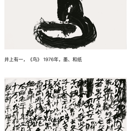
的
繁
體
字
一
百
例
井上有一，《鸟》 1976年，墨、和纸