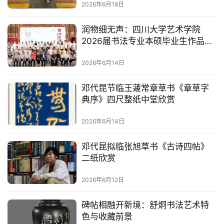
诗酒栖心，笔墨见性｜杨宗鸿《三
易
好客诗联书法集》正式出版
寫
錯
2026年6月18日
用
錯
润物细无声：四川大学艺术学院
的
2026届书法专业本硕毕业生作品展
繁
在四川福宝美术馆开幕
體
2026年6月14日
字
一
邓代昆节临王蘧常章草书《章草字
百
典序》四尺整纸中堂欣赏
例
2026年6月14日
邓代昆拟临张旭草书《古诗四帖》
二纸欣赏
2026年6月12日