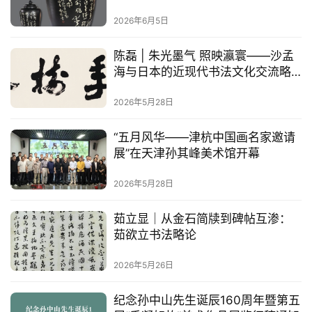
碑帖相融开新境：舒炯书法艺术特
色与收藏前景
2026年6月5日
陈磊 | 朱光墨气 照映瀛寰——沙孟
海与日本的近现代书法文化交流略
论
2026年5月28日
“五月风华——津杭中国画名家邀请
展”在天津孙其峰美术馆开幕
2026年5月28日
茹立显｜从金石简牍到碑帖互渗：
茹欲立书法略论
2026年5月26日