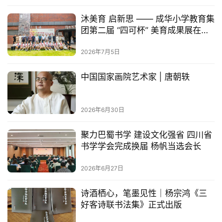
记》行草书六尺整横幅欣赏
究
2026年7月14日
法
书
沐美育 启新思 —— 成华小学教育集
欣
团第二届 “四可杯” 美育成果展在蓉
赏
盛大启幕
2026年7月5日
砚
边
中国国家画院艺术家 | 唐朝轶
夜
话
2026年6月30日
美
聚力巴蜀书学 建设文化强省 四川省
术
书学学会完成换届 杨帆当选会长
图
库
2026年6月27日
容