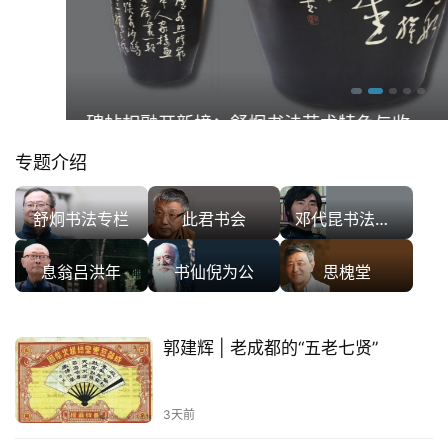
碑帖相融开新境：舒炯书法艺术特色与收
藏前景
专题介绍
舒炯书法专栏
此君书会
邓代昆书法专栏
息翁吕洪年
书仙倪为公
思槐堂
郭建辉 | 老成都的“五老七贤”