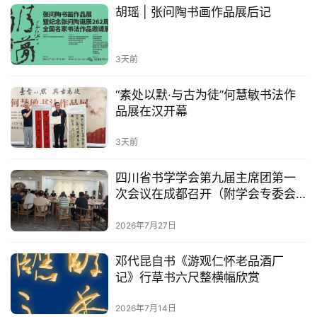
3天前
首
页
胡瑶 | 张问陶书画作品展后记
艺
3天前
坛
快
“素处以默·与古为徒”何慧敏书法作
讯
品展在汉开幕
书
3天前
法
征
四川省书学学会第九届主席团第一
稿
次会议在成都召开（附学会专委会
成员名单）
2026年7月27日
学
术
邓代昆自书《游观仁怀老品酒厂
研