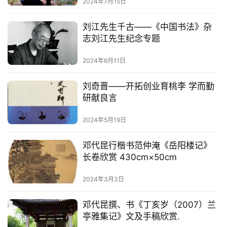
2024年7月15日
易
寫
刘江先生千古——《中国书法》杂
錯
志刘江先生纪念专题
用
錯
2024年6月11日
的
繁
刘奇晋——开拓创业育桃李 学而勤
體
研献良言
字
一
2024年5月19日
百
例
邓代昆行楷书范仲淹《岳阳楼记》
长卷欣赏 430cm×50cm
2024年3月3日
邓代昆撰、书《丁亥岁（2007）兰
亭雅集记》文及手稿欣赏.