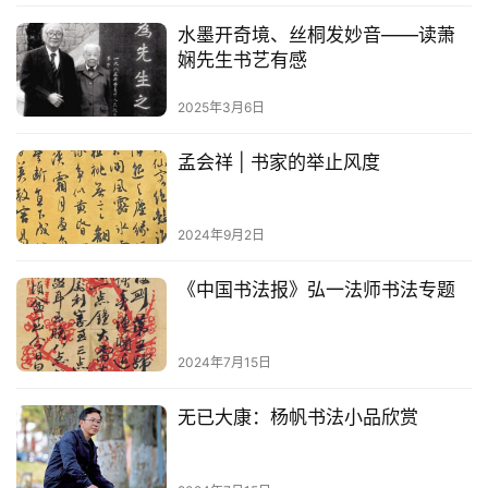
水墨开奇境、丝桐发妙音——读萧
法
娴先生书艺有感
书
欣
2025年3月6日
赏
孟会祥 | 书家的举止风度
砚
边
2024年9月2日
夜
话
《中国书法报》弘一法师书法专题
美
术
2024年7月15日
图
库
无已大康：杨帆书法小品欣赏
容