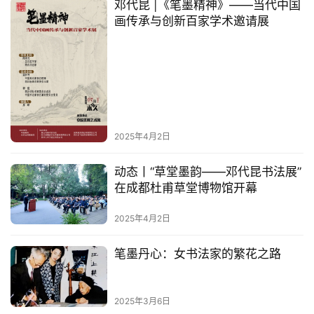
邓代昆 |《笔墨精神》——当代中国
画传承与创新百家学术邀请展
首
页
艺
坛
快
讯
2025年4月2日
书
动态丨“草堂墨韵——邓代昆书法展”
在成都杜甫草堂博物馆开幕
法
征
2025年4月2日
稿
笔墨丹心：女书法家的繁花之路
学
术
研
2025年3月6日
究