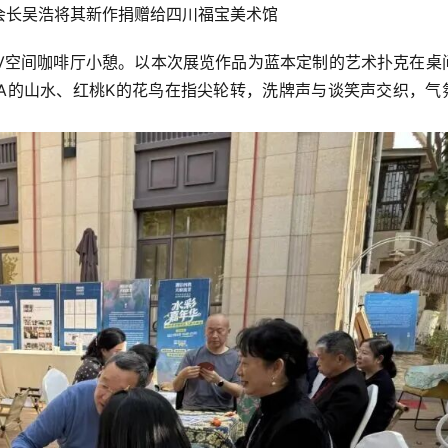
会长吴浩将其新作捐赠给四川福宝美术馆
V空间咖啡厅小憩。以本次展览作品为蓝本定制的艺术扑克在桌
A的山水、红桃K的花鸟在指尖轮转，洗牌声与谈笑声交织，气