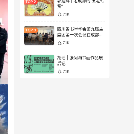
郭建辉 | 老成都的“五老七
贤”
7.1K
四川省书学学会第九届主
席团第一次会议在成都召
开（附学会专委会成员名
7.1K
单）
胡瑶 | 张问陶书画作品展
后记
7.1K