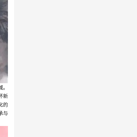
域。
怀新
化的
承与