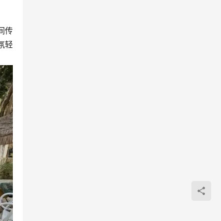
间传
氛轻