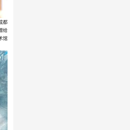
成都
赠给
术馆