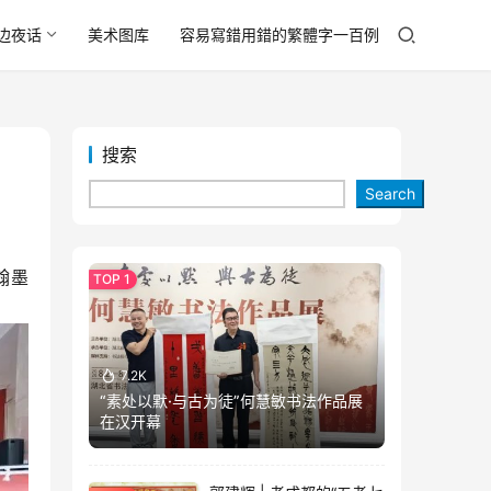
边夜话
美术图库
容易寫錯用錯的繁體字一百例
搜索
Search
翰墨
7.2K
“素处以默·与古为徒”何慧敏书法作品展
在汉开幕