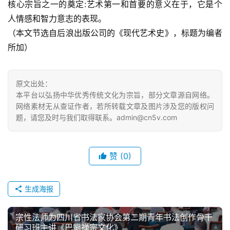
核心宗旨之一的奠定:艺术第一和首要的意义在于，它是个
人情感和智力意志的表现。
（本文节选自后浪出版公司的《现代艺术史》，标题为编者
所加）
原文出处：
本平台以弘扬中华优秀传统文化为宗旨，部分文章源自网络。
网络素材无从查证作者，若所转载文章及图片涉及您的版权问
题，请您及时与我们取得联系。admin@cn5v.com
赞
(0)
生成海报
宗性法师为四川省书法家协会第二期青年书法创作骨干
研习班主讲《巴蜀禅宗文化》