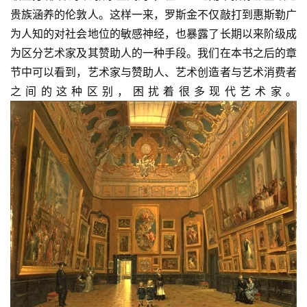
贵族涵养的伦敦人。这样一来，罗斯金不仅敲打到惠斯勒广
为人知的对社会地位的敏感神经，也暴露了长期以来阶级成
为区分艺术家及其赞助人的一种手段。我们在本书之后的章
节中可以看到，艺术家与赞助人、艺术创造者与艺术消费者
之间的这种区别，困扰着很多现代艺术家。
首
页
艺
坛
快
讯
书
法
征