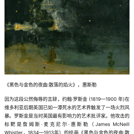
《黑色与金色的夜曲:散落的焰火》，惠斯勒
因为这段公然侮辱的言辞，约翰·罗斯金 (1819—1900 年)在
维多利亚后期英国已如一潭死水的艺术界触发了一场火烈风
暴。罗斯金是当时英国最有影响力的艺术批评家。他攻击的
标靶是詹姆斯·麦克尼尔·惠斯勒（James McNeill 
Whistler，1834—1913年）的绘画《黑色与金色的夜曲:散