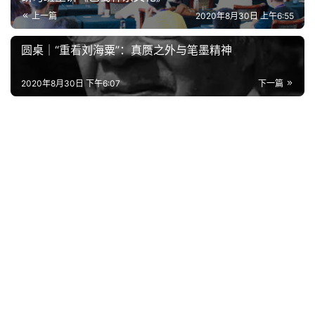
上一篇
2020年8月30日 上午6:55
圆桌｜“重看刘海粟”：真赝之外与笔墨精神
2020年8月30日 下午6:07
下一篇
延伸阅读
艺坛快讯
艺坛快讯
成都新津·台湾屏东第九届两
第十三届全国水彩·粉画作品
岸一家亲书画交流展正式开
展览在南昌开幕
幕
2023年7月14日
0
2023年10月27日
0
艺坛快讯
艺坛快讯