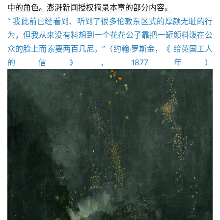
中的角色。澎湃新闻授权摘录本章的部分内容。
“ 我此前已经看到、听到了很多伦敦东区式的厚颜无耻的行
为，但我从来没有料想到一个花花公子靠把一罐颜料泼在公
众的脸上而索要两百几尼。”（约翰·罗斯金，《 给英国工人
的信》，1877 年）