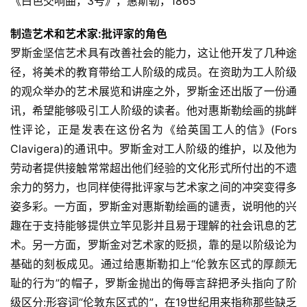
《白色交响曲，3号》，惠斯勒，1865
制造艺术和艺术家:批评家的角色
罗斯金坚信艺术具有改善社会的能力，这让他开发了几种途
径，将美术的教育带给工人阶级的成员。在资助为工人阶级
的观众举办的艺术展览和讲座之外，罗斯金还出版了一份通
讯，希望能够吸引工人阶级的读者。他对惠斯勒绘画的挑衅
性评论，正是发表在这份名为《给英国工人的信》(Fors 
Clavigera)的通讯中。罗斯金对工人阶级的维护，以及他为
劳动者提供接触常常超出他们经验的文化形式所付出的不遗
余力的努力，也同样使得批评家与艺术家之间的冲突变得多
姿多彩。一方面，罗斯金对惠斯勒绘画的谴责，说明他的兴
趣在于支持能够提供立竿见影并且易于理解的社会讯息的艺
术。另一方面，罗斯金对艺术家的贬损，靠的是以阶级论为
基础的刻板成见。通过给惠斯勒扣上“伦敦东区式的厚颜无
耻的行为”的帽子，罗斯金抛出的侮辱言辞把矛头指向了阶
级区分:形容词“伦敦东区式的”，在19世纪用来指称那些缺乏