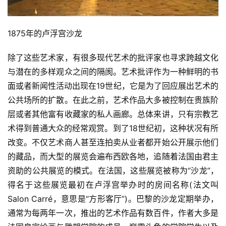
稿
学
1875年的卢浮宫沙龙
术
研
除了这些艺术家，有很多现代艺术的批评家也寻求跨越文化
究
与潜在的多样观众之间的隔阂。艺术批评作为一种鲜明的书
面或者新闻性活动出现在19世纪，它是为了回应展出艺术的
法
公共场所的扩散。在此之前，艺术作品大多被控制在贵族阶
书
层或者其他富有收藏家的私人画廊。总体来讲，只有宗教艺
欣
术得到普通大众的经常观赏。到了18世纪初，这种状况有所
赏
改变。不仅艺术商人甚至连拍卖从业者都开始公开展示他们
的藏品，而大型的展览会遍布西欧各地，追随着法国由君主
砚
资助的公共展览的模式。在法国，这些展览被称为“沙龙”，
边
夜
得名于这些展览最初在卢浮宫举办时的房间名称(法文叫
话
Salon Carré，意思是“方形客厅”)。巴黎的沙龙定期举办，
通常为每两年一次，推出的艺术作品有数百件，作者大多是
美