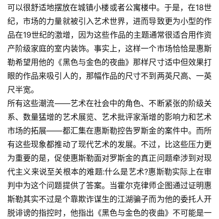
可以很舒适地摆放在城镇小楼或者公寓楼中。于是，在18世
纪，市场的力量就被引入艺术世界，进而导致更为小型的作
品在19世纪的激增，因为这些作品的主题通常很适合用作资
产阶级家庭的室内装饰。事实上，这样一个市场恰恰是惠斯
勒希望用他的《黑色与金色的夜曲》那样尺寸适中但效果打
眼的作品来吸引人的，那幅作品的尺寸不到两英尺高、一英
尺半宽。
所有这些潮流——艺术在社会中的角色、不断紧张的阶级关
系、数量猛增的艺术展览、艺术批评家渐增的影响力和艺术
市场的拓展——都汇集在惠斯勒控告罗斯金的案件中。而所
有这些现象都推动了现代艺术的发展。不过，比这些压力更
为重要的是，促使惠斯勒面对罗斯金的真正问题牵涉到对现
代主义来说至关根本的难题:什么是艺术?惠斯勒实际上在审
判中为这个问题提供了答案。当霍尔克律师企图通过证明惠
斯勒其实不过是个靠欺诈谋生的江湖骗子而为他的委托人开
脱诽谤的指控时，他指出《黑色与金色的夜曲》不可能是一