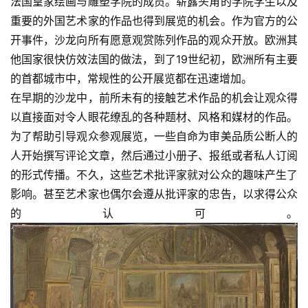
法国皇家绘画与雕塑学院的成员。崭露头角的学院学生以及
术
重要的外国艺术家的作品也得到展览的机会。作为官方的公
图
开事件，沙龙向所有愿意观赏陈列作品的观众开放。欧洲其
库
他国家很快仿效法国的做法，到了19世纪初，欧洲所有主要
的首都城市中，常规性的公开展览都在迅速增加。
容
在早期的沙龙中，前所未有的接触艺术作品的机会让观众得
易
寫
以直接面对令人眼花缭乱的各种题材、风格和媒材的作品。
錯
为了帮助引导观众参观展览，一些自命为审美品质公断人的
用
人开始撰写评论文章，然后通过小册子、报纸或者私人订阅
錯
的形式传播。不久，这些艺术批评家就对公众的趣味产生了
的
影响。甚至艺术家也偶尔会遵从批评家的忠告，以求得公众
繁
的认可。
體
字
一
百
例