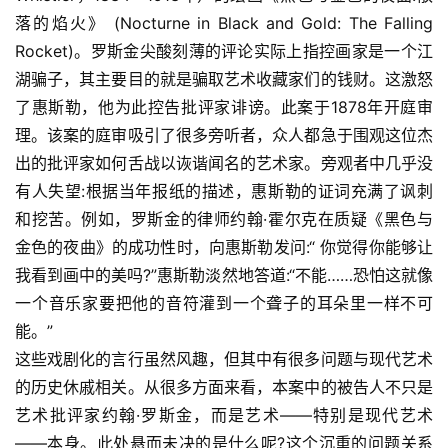
落的焰火》 (Nocturne in Black and Gold: The Falling 
Rocket)。罗斯金尖酸刻薄的评论实际上指控画家是一个江
湖骗子，其主要目的就是骗取艺术收藏家们的钱财。这激怒
了惠斯勒，他为此控告批评家诽谤。此案于1878年开庭审
理。该案的庭审吸引了很多旁听者，众人都急于围观这位杰
出的批评家如何舌战以诙谐闻名的艺术家。旁观者中几乎没
有人失望:根据当年报纸的描述，惠斯勒的证词充满了讽刺
和挖苦。例如，罗斯金的律师约翰·霍尔克在质疑《黑色与
金色的夜曲》的成功性时，向惠斯勒发问:“ 你觉得你能够让
我看到画中的美吗?”惠斯勒淡然地答道:“不能……恐怕这就像
一个音乐家要把他的音符灌到一个聋子的耳朵里一样不可
能。”
这些戏剧化的言行虽然风趣，但其中有很多问题与现代艺术
的历史休戚相关。从很多方面来看，本案中的被告人不只是
艺术批评家约翰·罗斯金，而是艺术——特别是现代艺术
——本身。此处悬而未决的是什么呢?这个沉重的问题关系