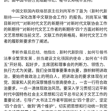
训，由中国书协分党组副书记、秘书长郑晓华主持。
中国文联国内联络部原主任刘尚军作了题为《新时代新
——深化改革中文联协会工作》的报告。刘尚军从“瞩
期待
目新时代”“对新时代文艺的新期待”“对新时代文联协会工作
的新期待”“对新时代文艺工作者的新期待”四个方面对新时代
文艺思想和当前文艺、文联工作的新格局，新时代文艺工作
者的履职新要求作了阐述。
李昕作最后总结。他指出，新时代新阶段，如何引领书
“十四
法事业繁荣发展，担当建设文化强国的使命，如何在
五”开好局、起好步，主席团和理事会的判断力、领悟力、
执行力尤为关键。我们全体理事要秉本执要，旗帜鲜明讲政
治，要始终做政治上的明白人，把讲政治的要求体现在对
党、国家和人民的深厚情感与崇高使命上，一言一行符合政
治要求，一点一滴体现政治风范。要深入学习贯彻习近平新
时代中国特色社会主义思想和习近平总书记关于文艺工作的
重要论述，引导广大书法工作者牢固树立“四个意识”、坚定
“四个自信”、做到“两个维护”，切实把思想和行动统一到党