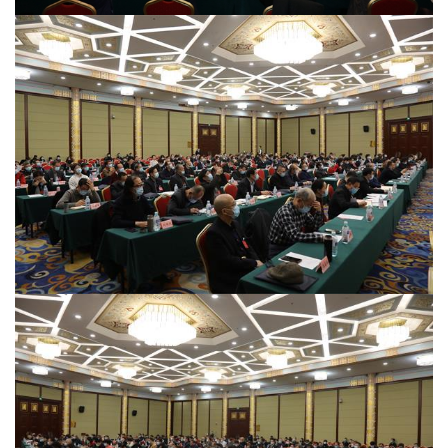
讯
书
法
征
稿
学
术
研
究
法
书
欣
赏