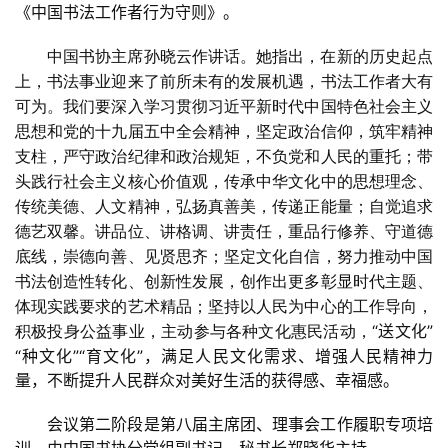
體
《中国书法工作者行为守则》。
字
一
中国书协主席孙晓云作讲话。她指出，在新的历史起点
百
上，书法事业迎来了前所未有的发展机遇，书法工作者大有
例
可为。我们要深入学习贯彻习近平新时代中国特色社会主义
思想和党的十九届五中全会精神，坚定政治信仰，筑牢精神
支柱，严守政治纪律和政治规矩，不负党和人民的重托；带
头践行社会主义核心价值观，传承中华文化中的思想理念、
传统美德、人文精神，弘扬真善美，传递正能量；自觉追求
德艺双馨。讲品位、讲格调、讲责任，重品行修养、守道德
底线，崇德向善、见贤思齐；坚定文化自信，努力推动中国
书法创造性转化、创新性发展，创作出更多彰显时代主题、
体现实践要求的艺术精品；坚持以人民为中心的工作导向，
“送文化”
积极投身公益事业，主动参与各种文化惠民活动，
“种文化”“育文化”，满足人民文化需求、增强人民精神力
量，不断提升人民群众对美好生活的获得感、幸福感。
会议第二阶段是第八届主席团、理事会工作履职专项培