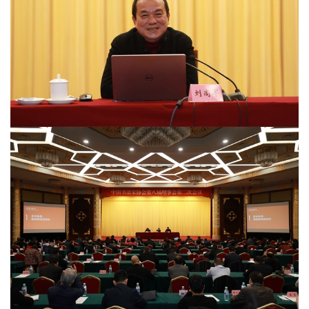
首
页
艺
坛
快