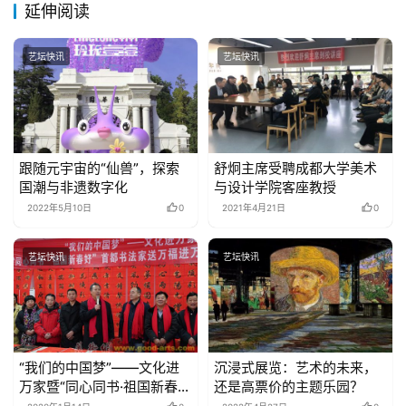
延伸阅读
艺坛快讯
艺坛快讯
跟随元宇宙的“仙兽”，探索
舒炯主席受聘成都大学美术
国潮与非遗数字化
与设计学院客座教授
2022年5月10日
0
2021年4月21日
0
艺坛快讯
艺坛快讯
“我们的中国梦”——文化进
沉浸式展览：艺术的未来，
万家暨“同心同书·祖国新春
还是高票价的主题乐园？
好”首都书法家送万福进万家