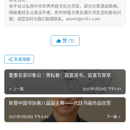
本平台以弘扬中华优秀传统文化为宗旨，部分文章源自网络。
网络素材无从查证作者，若所转载文章及图片涉及您的版权问
题，请您及时与我们取得联系。admin@cn5v.com
赞
(1)
生成海报
耄耋名家印象记｜萧耘春：寂寞读书，寂寞写章草
上一篇
2021年1月29日 下午1:41
新晋中国书协第八届副主席——代跃书画作品欣赏
2021年1月29日 下午4:42
下一篇