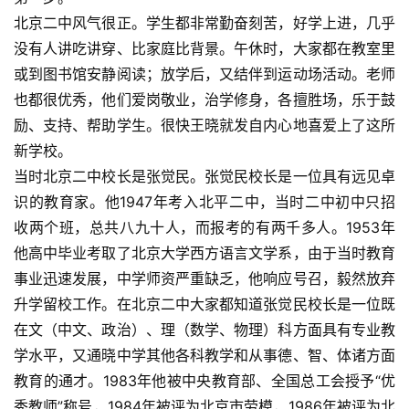
北京二中风气很正。学生都非常勤奋刻苦，好学上进，几乎
没有人讲吃讲穿、比家庭比背景。午休时，大家都在教室里
或到图书馆安静阅读；放学后，又结伴到运动场活动。老师
也都很优秀，他们爱岗敬业，治学修身，各擅胜场，乐于鼓
励、支持、帮助学生。很快王晓就发自内心地喜爱上了这所
新学校。
当时北京二中校长是张觉民。张觉民校长是一位具有远见卓
识的教育家。他1947年考入北平二中，当时二中初中只招
收两个班，总共八九十人，而报考的有两千多人。1953年
他高中毕业考取了北京大学西方语言文学系，由于当时教育
事业迅速发展，中学师资严重缺乏，他响应号召，毅然放弃
升学留校工作。在北京二中大家都知道张觉民校长是一位既
在文（中文、政治）、理（数学、物理）科方面具有专业教
学水平，又通晓中学其他各科教学和从事德、智、体诸方面
教育的通才。1983年他被中央教育部、全国总工会授予“优
秀教师”称号，1984年被评为北京市劳模，1986年被评为北