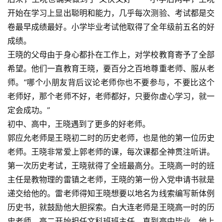
开始在学习上显出聪明和能力，几乎每次测验、考试都是交
卷最早成绩最好。小学毕业考试他取得了全年级前五名的好
成绩。
王晓的父母由于身心都扑在工作上，对学校教育寄予了全部
希望。他们一直教育王晓，要百分之百地尊重老师、服从老
师。“哪个小朋友背后议论老师你也不要参与，不要比这个
老师好，那个老师不好，老师都好，只要你虚心学习，就一
定会成功。”
初中、高中，王晓遇到了更多的好老师。
郭应允老师是王晓初二时的历史老师，也是他的第一位历史
老师。王晓非常爱上郭老师的课，每次课都全神贯注听讲。
第一次历史考试，王晓就得了全班最高分。王晓高一时的班
主任是教物理的雷镇之老师，王晓的第一份入党申请书就是
递交给他的。雷老师得知王晓想要以地名为线索编写新体例
历史书，就鼓励他大胆探索。白大连老师是王晓高一时的历
史老师，高二开始担任文科班班主任，直到高中毕业，他上