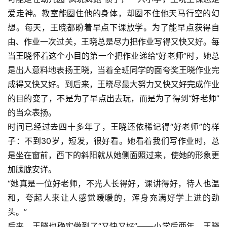
爱走神。教室能圈住他的身体，却圈不住他天马行空的幻
想。每天，王晓都盼着早点下课放学。为了能早点获得自
由、作业一次过关，王晓总是尽力把作业写得又快又好。每
当王晓怀着这个小目的第一个把作业递给“好老师”时，她总
是出人意料地表扬王晓，当着全班同学的面夸奖王晓作业完
成得又快又好。到后来，王晓尽最大努力又快又好完成作业
的目的变了，不是为了早点出去玩，而是为了得到“好老师”
的当众表扬。
时间已经过去四十多年了，王晓还依稀记得“好老师”的样
子：不到30岁，短发，很好看。她看着我们写作业时，总
是坐在窗前，西下的斜阳就从她侧面照过来，使她的形象更
加朦胧安详。
“她真是一位好老师，不光人长得好，课讲得好，待人也温
和，夸起人来让人感觉暖暖的，浑身充满好学上进的劲
头。”
后来，王晓也确实做到了“又快又好”——小学后两年，王晓