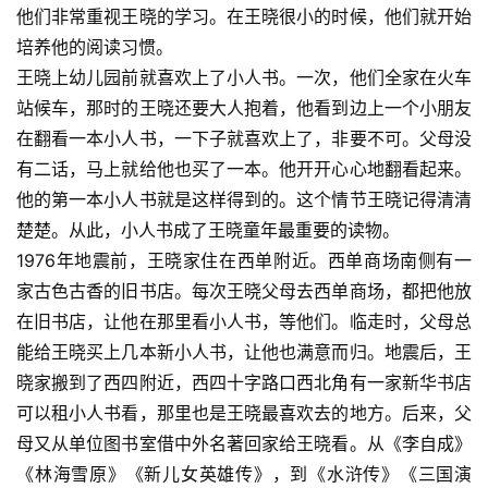
他们非常重视王晓的学习。在王晓很小的时候，他们就开始
培养他的阅读习惯。
王晓上幼儿园前就喜欢上了小人书。一次，他们全家在火车
站候车，那时的王晓还要大人抱着，他看到边上一个小朋友
在翻看一本小人书，一下子就喜欢上了，非要不可。父母没
有二话，马上就给他也买了一本。他开开心心地翻看起来。
他的第一本小人书就是这样得到的。这个情节王晓记得清清
楚楚。从此，小人书成了王晓童年最重要的读物。
1976年地震前，王晓家住在西单附近。西单商场南侧有一
家古色古香的旧书店。每次王晓父母去西单商场，都把他放
在旧书店，让他在那里看小人书，等他们。临走时，父母总
能给王晓买上几本新小人书，让他也满意而归。地震后，王
晓家搬到了西四附近，西四十字路口西北角有一家新华书店
可以租小人书看，那里也是王晓最喜欢去的地方。后来，父
母又从单位图书室借中外名著回家给王晓看。从《李自成》
《林海雪原》《新儿女英雄传》，到《水浒传》《三国演