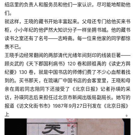
绍店里的负责人和服务员和他们一家认识，尽可能地帮助他
们。
就这样，王晓的藏书开始丰富起来。父母还专门给他买来书
柜，小小年纪的他俨然大知识分子一样坐拥书城。他的藏书
读书之室还有了名号——志畤斋。每一位来他家的同学都惊
羡不已。
王晓手边经常翻阅的两部清代光绪年间刻印的线装巨著——
顾炎武的《天下郡国利病书》120 卷和顾祖禹的《读史方舆
纪要》130 卷，就是中国书店的师傅们费了不少心血帮着找
到的。买书那天，在琉璃厂中国书店的会客室里，王晓和母
亲在周岩同志陪同下还接受了《北京日报》记者孙瑛的采
访，孙瑛同志后来担任过北京市新闻出版局副局长。她写的
报道《访文化街书市》1987年9月27日刊发在《北京日报》
上。