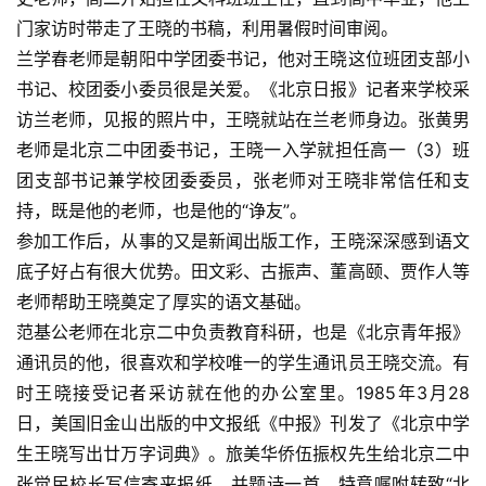
门家访时带走了王晓的书稿，利用暑假时间审阅。
兰学春老师是朝阳中学团委书记，他对王晓这位班团支部小
书记、校团委小委员很是关爱。《北京日报》记者来学校采
访兰老师，见报的照片中，王晓就站在兰老师身边。张黄男
老师是北京二中团委书记，王晓一入学就担任高一（3）班
团支部书记兼学校团委委员，张老师对王晓非常信任和支
持，既是他的老师，也是他的“诤友”。
参加工作后，从事的又是新闻出版工作，王晓深深感到语文
底子好占有很大优势。田文彩、古振声、董高颐、贾作人等
老师帮助王晓奠定了厚实的语文基础。
范基公老师在北京二中负责教育科研，也是《北京青年报》
通讯员的他，很喜欢和学校唯一的学生通讯员王晓交流。有
时王晓接受记者采访就在他的办公室里。1985年3月28
日，美国旧金山出版的中文报纸《中报》刊发了《北京中学
生王晓写出廿万字词典》。旅美华侨伍振权先生给北京二中
张觉民校长写信寄来报纸，并题诗一首，特意嘱咐转致“北