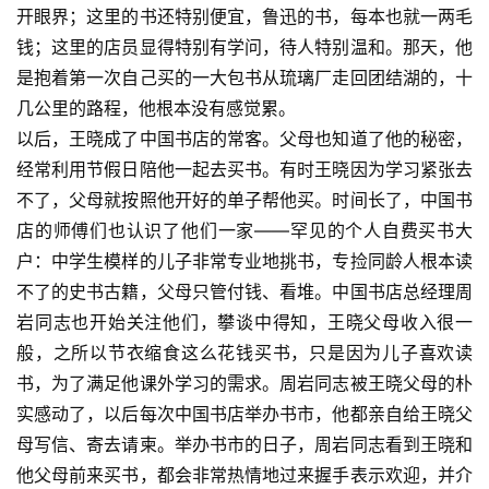
开眼界；这里的书还特别便宜，鲁迅的书，每本也就一两毛
钱；这里的店员显得特别有学问，待人特别温和。那天，他
是抱着第一次自己买的一大包书从琉璃厂走回团结湖的，十
几公里的路程，他根本没有感觉累。
以后，王晓成了中国书店的常客。父母也知道了他的秘密，
经常利用节假日陪他一起去买书。有时王晓因为学习紧张去
不了，父母就按照他开好的单子帮他买。时间长了，中国书
店的师傅们也认识了他们一家——罕见的个人自费买书大
户：中学生模样的儿子非常专业地挑书，专捡同龄人根本读
不了的史书古籍，父母只管付钱、看堆。中国书店总经理周
岩同志也开始关注他们，攀谈中得知，王晓父母收入很一
般，之所以节衣缩食这么花钱买书，只是因为儿子喜欢读
书，为了满足他课外学习的需求。周岩同志被王晓父母的朴
实感动了，以后每次中国书店举办书市，他都亲自给王晓父
母写信、寄去请柬。举办书市的日子，周岩同志看到王晓和
他父母前来买书，都会非常热情地过来握手表示欢迎，并介