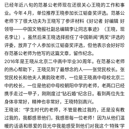
已经年近八旬的范基公老师现在还很关心王晓的工作和事
业。今年４月，单位推荐王晓参加长江韬奋奖评选。范基公
老师下了很大功夫为王晓写了参评材料《好记者 好编辑 好
领导——中国文物报社副总编辑李让同志事迹》（王晓，现
名李让）。虽然后来王晓选择担任了中国新闻“两奖”评选的
评委，放弃了个人参加长江韬奋奖评选，但他表示会好好珍
存范基公老师为他写的这篇文章，留作纪念。
2016年是王晓从北京二中高中毕业30周年。在范基公老师
的热心帮助下，王晓见到了最想念的人——张觉民校长。张
觉民校长和他夫人黄韵玫老师，一位是王晓高中母校北京二
中的校长，一位是他初中母校朝阳中学的老师，老两口已经
携手走过一甲子，刚刚度过“钻石婚”纪念日。看到两位先生
身体非常好，精神也非常好，王晓特别高兴。
王晓说：“学生时代的老师，不管是教过我的，还是没有教
过我的，我都感恩他们，我感恩每一位老师！因为从他们温
暖的话语和慈爱的目光中我能感受到他们对我这个‘特殊’学