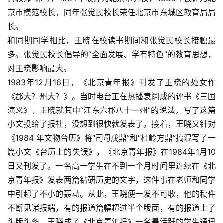
京市模范校长，同年张觉民校长荣任北京市东城区教育局局
长。
和同期同学相比，王晓在校读书期间和张觉民校长接触最
多。张觉民校长倡导的“全面发展、学有特色”的教育思想，
对王晓影响最大。
1983年12月16日，《北京青年报》刊发了王晓的处女作
《郡大？州大？》。当时电台正在热播袁阔成的评书《三国
演义》，王晓就其中“江东六郡八十一州”的说法，写了这篇
小文投给了报社，没想到很快就发表了。接着，王晓又针对
《1984 年文物台历》将“司母戊鼎”和“杜岭方鼎”搞混写了一
篇小文《台历上的失误》，《北京青年报》在1984年1月10
日又刊发了。一名高一学生在不到一个月时间里连续在《北
京青年报》发表两篇钻研历史的文字，这件事在老师和同学
中引起了不小的轰动。从此，王晓便一发不可收，他的稿件
不断见诸报端，有的报道篇幅超过半个版面，有的报道上了
头版头条，王晓成了《北京青年报》一名最活跃的学生通讯