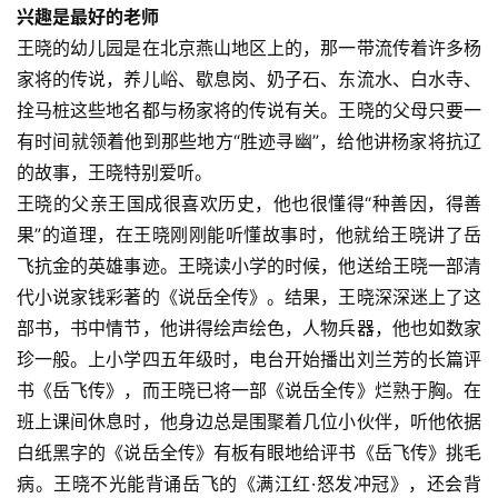
兴趣是最好的老师
王晓的幼儿园是在北京燕山地区上的，那一带流传着许多杨
家将的传说，养儿峪、歇息岗、奶子石、东流水、白水寺、
拴马桩这些地名都与杨家将的传说有关。王晓的父母只要一
有时间就领着他到那些地方“胜迹寻幽”，给他讲杨家将抗辽
的故事，王晓特别爱听。
王晓的父亲王国成很喜欢历史，他也很懂得“种善因，得善
果”的道理，在王晓刚刚能听懂故事时，他就给王晓讲了岳
飞抗金的英雄事迹。王晓读小学的时候，他送给王晓一部清
代小说家钱彩著的《说岳全传》。结果，王晓深深迷上了这
部书，书中情节，他讲得绘声绘色，人物兵器，他也如数家
珍一般。上小学四五年级时，电台开始播出刘兰芳的长篇评
书《岳飞传》，而王晓已将一部《说岳全传》烂熟于胸。在
班上课间休息时，他身边总是围聚着几位小伙伴，听他依据
白纸黑字的《说岳全传》有板有眼地给评书《岳飞传》挑毛
病。王晓不光能背诵岳飞的《满江红·怒发冲冠》，还会背