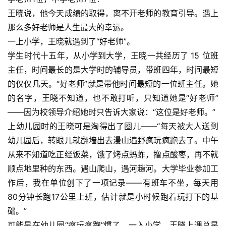
王晓说，他今天成绩的取得，离不开老师的教育引导。遇上
那么多好老师是人生最大的幸运。
一上小学，王晓就遇到了“好老师”。
学生时代十五年，从小学到大学，王晓一共经历了 15 位班
主任，时间最长的是大学时的辅导员，带班四年，时间最短
的仅仅几天。“好老师”就是带他时间最短的一位班主任。她
的名字，王晓不知道，也不敢打听，只知道她是“好老师”
——因为校领导介绍她时只告诉大家说：“这位是好老师。”
上幼儿园时的王晓可是淘得出了圈儿——“每天被大人送到
幼儿园后，转眼儿就翻墙出去漫山遍野疯玩疯跑去了。中午
从来不知道吃正经饭菜，饿了烤点蚂蚱，撸点酸枣，再不就
顺点地里种的东西。遇山爬山，遇河趟河。大学毕业参加工
作后，我在单位创下了一项记录——有班车不坐，每天用
80分钟长跑17公里上班，估计就是小时候跑着玩打下的基
础。”
可能是在幼儿园“疯玩疯跑”惯了，一入小学，王晓上课总是