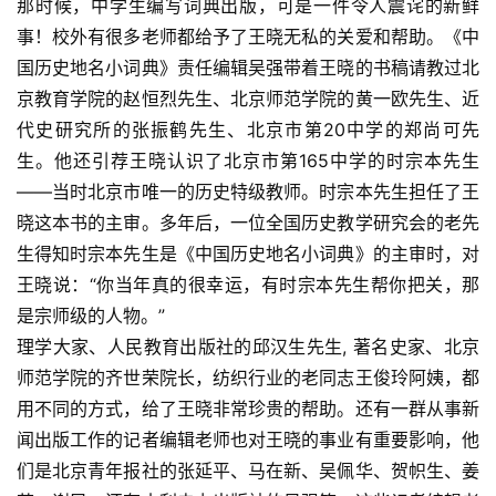
那时候，中学生编写词典出版，可是一件令人震诧的新鲜
事！校外有很多老师都给予了王晓无私的关爱和帮助。《中
国历史地名小词典》责任编辑吴强带着王晓的书稿请教过北
京教育学院的赵恒烈先生、北京师范学院的黄一欧先生、近
代史研究所的张振鹤先生、北京市第20中学的郑尚可先
生。他还引荐王晓认识了北京市第165中学的时宗本先生
——当时北京市唯一的历史特级教师。时宗本先生担任了王
晓这本书的主审。多年后，一位全国历史教学研究会的老先
生得知时宗本先生是《中国历史地名小词典》的主审时，对
王晓说：“你当年真的很幸运，有时宗本先生帮你把关，那
是宗师级的人物。”
理学大家、人民教育出版社的邱汉生先生, 著名史家、北京
师范学院的齐世荣院长，纺织行业的老同志王俊玲阿姨，都
用不同的方式，给了王晓非常珍贵的帮助。还有一群从事新
闻出版工作的记者编辑老师也对王晓的事业有重要影响，他
们是北京青年报社的张延平、马在新、吴佩华、贺帜生、姜