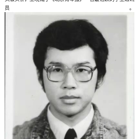
员。
首
页
艺
坛