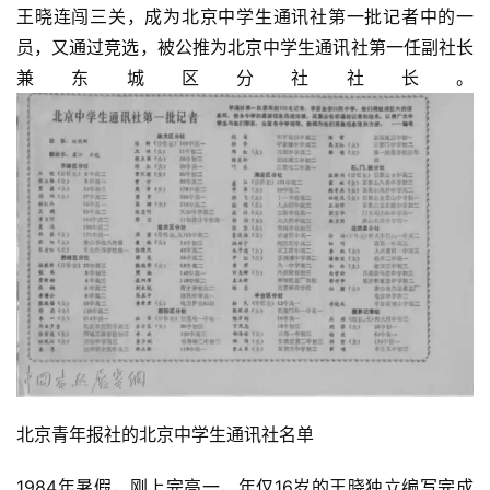
王晓连闯三关，成为北京中学生通讯社第一批记者中的一
砚
员，又通过竞选，被公推为北京中学生通讯社第一任副社长
边
夜
兼东城区分社社长。
话
美
术
图
库
容
易
寫
錯
用
錯
北京青年报社的北京中学生通讯社名单
的
繁
1984年暑假，刚上完高一，年仅16岁的王晓独立编写完成