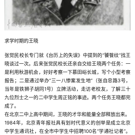
快
讯
书
法
求学时期的王晓
征
稿
张觉民校长专门就《台历上的失误》中提到的“饕餮纹”找王
晓谈过一次。后来张觉民校长还亲自交给王晓两个任务：一
学
是利用秋游机会，好好考察一下慕田峪长城，写个小型考察
术
研
报告；二是通过举办“三一八惨案发生地”（张自忠路3号，
究
当年是铁狮子胡同1号）立牌活动，走访老校友，了解三十
九位烈士之一的二中学生周正铭的事迹。两个任务王晓都完
法
成了。
书
在北京二中上高中期间，王晓的才华和能量全部释放出来。
欣
1984年，北京青年报社具有划时代意义的创举是成立北京
赏
中学生通讯社，在全市中学生中招聘100名“学通社记者”。