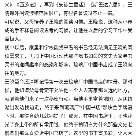
义》《西游记》，再到《安徒生童话》《斯巴达克思》，王
晓课外阅读涉猎范围很广，有些名著读过不止一遍。
可以说，父母培养了王晓的阅读习惯。王晓说，这种从小养
成的手不释卷阅读思考的习惯，让他在以后的学习工作中受
益极大。
初中以后，家里和学校能找来看的书已经无法满足王晓的阅
读需求了，再加上中国近现代那些嗜书如命的文史大家寻书
买书的逸闻趣事的感染和影响，琉璃厂中国书店成了王晓向
往的地方。
王晓至今还清晰记得第一次去琉璃厂中国书店的情景。那时
候，他知道父母肯定不允许他一个人去离家那么远的地方，
就瞒着他们来了一次秘密行动。当他手里拿着地图，从团结
湖出发边找边走，终于来到琉璃厂“中国书店”那块金字牌匾
下时，那得意劲儿就别提了！那天，在中国书店里，王晓花
光了身上带的所有零用钱，他终于搞明白为什么那些文史老
前辈们那么喜爱逛中国书店了：这里的书丰富多彩，让人大