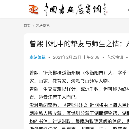
首页
艺坛快讯
曾煕书札中的挚友与师生之情：
本站编辑
•
2021年2月23日 上午5:08
•
艺坛快讯
•
曾熙，衡永郴桂道衡州府（今衡阳市）人，字季
家、画家、教育家，海派书画领军人物。
曾煕一生交友难以详计，或近千数，但可称为终
霍、姚云江若干人而已。
澎湃新闻获悉，《曾煕书札》近期将由上海人民
两岸私人所收藏，其馀则分藏于湖南博物馆、湖
钧的书信，讨论时政，最晚为致谭延闿的信函，