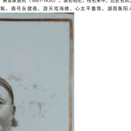
食家曾煕（1861-1930），谱名昭衔，榜名荣甲，后更名煕
农髯，斋号永健斋、游天戏海楼、心太平盦等，湖南衡阳