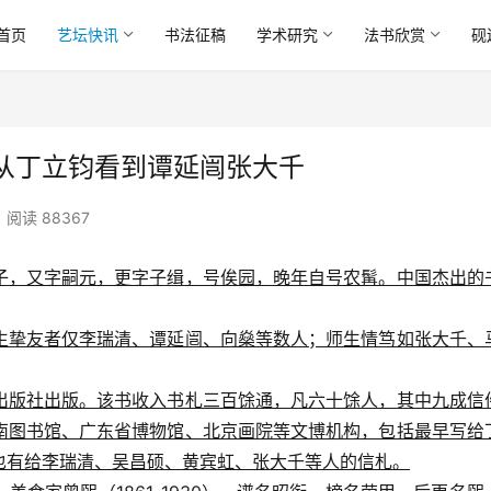
首页
艺坛快讯
书法征稿
学术研究
法书欣赏
砚
从丁立钧看到谭延闿张大千
阅读 88367
子，又字嗣元，更字子缉，号俟园，晚年自号农髯。中国杰出的
生挚友者仅李瑞清、谭延闿、向燊等数人；师生情笃如张大千、
出版社出版。该书收入书札三百馀通，凡六十馀人，其中九成信
南图书馆、广东省博物馆、北京画院等文博机构，包括最早写给
也有给李瑞清、吴昌硕、黄宾虹、张大千等人的信札。