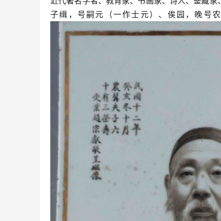
近代著名学者、教育家、书画家、诗人、鉴藏家、美
子缉，号嗣元（一作士元）、俟园，晚号