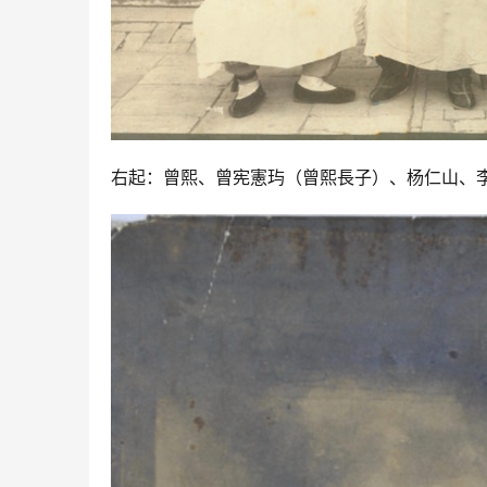
右起：曾熙、曾宪憲玙（曾熙長子）、杨仁山、