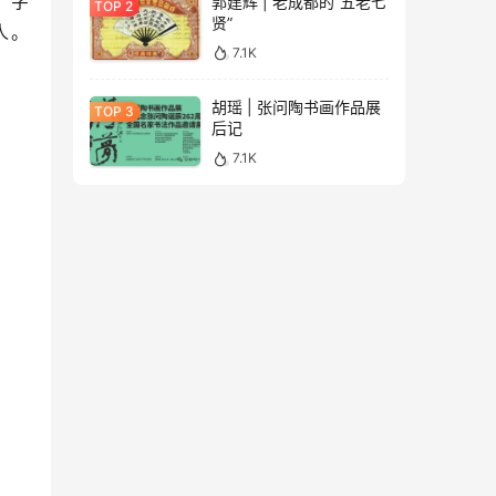
，字
郭建辉 | 老成都的“五老七
贤”
人。
7.1K
胡瑶 | 张问陶书画作品展
后记
7.1K