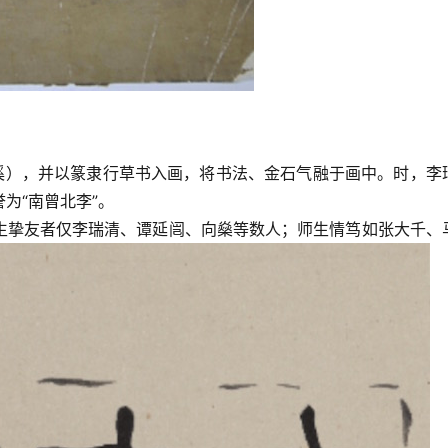
石溪），并以篆隶行草书入画，将书法、金石气融于画中。时，李
为“南曾北李”。
生挚友者仅李瑞清、谭延闿、向燊等数人；师生情笃如张大千、