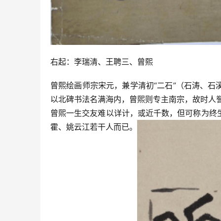
右起：李瑞清、王聘三、曾熙
曾熙绘画师宗宋元，兼学清初“二石”（石涛、
以北碑书法名满海内，曾煕则专主南宗，故时人誉
曾煕一生交友难以详计，或近千数，但可称为终
霍、姚云江若干人而已。