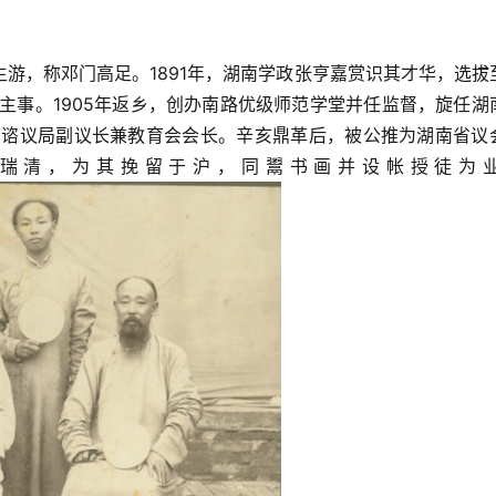
游，称邓门高足。1891年，湖南学政张亨嘉赏识其才华，选拔
部主事。1905年返乡，创办南路优级师范学堂并任监督，旋任湖
湖南谘议局副议长兼教育会会长。辛亥鼎革后，被公推为湖南省议
友李瑞清，为其挽留于沪，同鬻书画并设帐授徒为