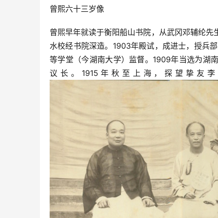
曾熙六十三岁像
曾煕早年就读于衡阳船山书院，从武冈邓辅纶先生
水校经书院深造。1903年殿试，成进士，授兵
等学堂（今湖南大学）监督。1909年当选为
议长。1915年秋至上海，探望挚