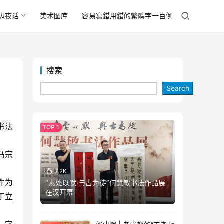
边夜话
美术图库
容易寫錯用錯的繁體字一百例
搜索
Search
书法
马宗
7.2K
件为
“素处以默·与古为徒”何慧敏书法作品展
在汉开幕
丁立