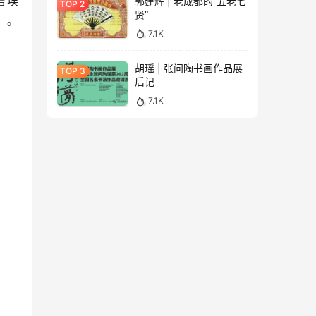
鲁埃
郭建辉 | 老成都的“五老七
贤”
迎。
7.1K
胡瑶 | 张问陶书画作品展
后记
7.1K