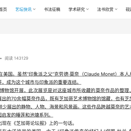
首页
艺坛快讯
书法征稿
学术研究
法书欣赏
砚
•
阅读 143129
。虽然“印象派之父”克劳德·莫奈（Claude Monet）本人
哥，成为这个城市与印象派的重要连结。
艺术博物馆开展，此次展览是对这座城市所收藏的莫奈作品的整理
展出的70余幅莫奈作品，既有芝加哥艺术博物馆的馆藏，也有芝
鲜少展出的静物、人物、海景和风景画。这些作品跨越莫奈的艺
园启发的睡莲和池塘系列。
年出现在《芝加哥论坛报》上的一句话。