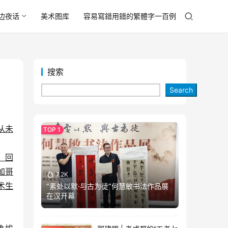
边夜话
美术图库
容易寫錯用錯的繁體字一百例
搜索
Search
从未
、回
加哥
7.2K
术生
“素处以默·与古为徒”何慧敏书法作品展
在汉开幕