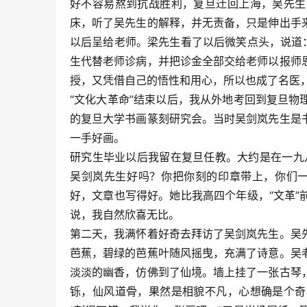
好不容易熬到抗战胜利，复旦迁回上海，吴先生
床，听了吴先生的解释，并无责备，只是伸出手
以后呈给老师。梁先生看了以后微笑点头，说道
生代替老师诊病，并把诊金全部交给老师以报师
授，又凭借自己的悟性和用心，所以也成了名医
“文化大革命”结束以后，我从外地考回到复旦
的复旦大学书画篆刻研究会。当时吴剑岚先生是
一手好画。
研究生毕业以后我留在复旦任教。大约是在一九
吴剑岚先生好吗？你把你刻的印章带上，你们一
好，文章也写得好。她比我高四个年级，“文革
说，我自然欣喜无比。
第二天，我满怀着好奇去拜访了吴剑岚先生。吴
芭蕉，碧绿的芭蕉叶随风摇曳，充满了诗意。吴
淡淡的幽香，仿佛到了仙境。墙上挂了一张古琴
铄，仙风道骨，果然是相貌不凡，心想确是个奇