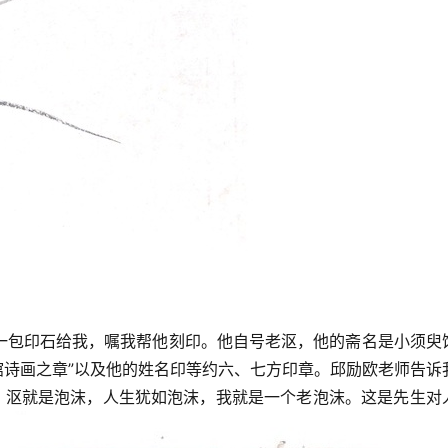
一包印石给我，嘱我帮他刻印。他自号老沤，他的斋名是小须臾
臾馆诗画之章”以及他的姓名印等约六、七方印章。邱励欧老师告诉
道：沤就是泡沫，人生犹如泡沫，我就是一个老泡沫。这是先生对