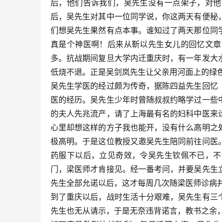
后，他们告诉我们，吴先生没有一点架子，对他
后，吴先生对其中一位同学说，你这两天有便秘
们想吴先生果然有点本事。谁知过了两天那位同
真是个神医啊！后来从靳以先生女儿的回忆文章
多。抗战期间复旦大学内迁重庆时，有一年发大
低烧不退。正是吴剑岚先生让父亲用河面上的绿
吴先生学医的经过颇为传奇，据陈四益先生回忆
医的经历。吴先生少年时曾随叔叔约略学过一些
的夫人先兆流产，请了上海最有名的妇科中医来
心里却想这样的方子我也能开，没有什么高明之
极高明。于是这位教授又邀吴先生陪同前往问医
药服下以后，立见奇效，令吴先生钦佩不已，不
门，梁医师才肯接见。经一番考问，并要吴先生
先生全部允诺以后，这才每周几次随梁医师诊病
到了重庆以后，战时生活十分艰难，吴先生有三
先生也无从请示，于是无奈违背诺言，教书之余