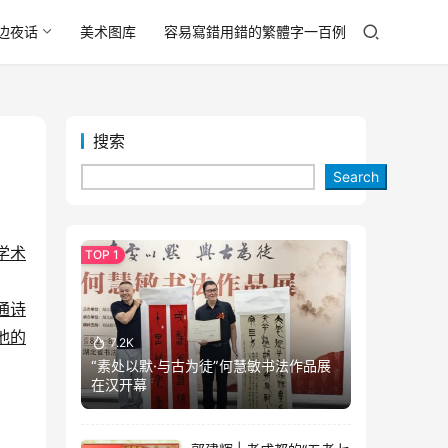
边夜话
美术图库
容易寫錯用錯的繁體字一百例
搜索
Search
学术
通诗
他的
7.2K
“素处以默·与古为徒”何慧敏书法作品展
在汉开幕