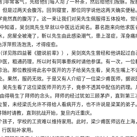
们非常客气，先给他们每人沏了一杯茶，然后给他们按脉。按
，但是过两天会腹泻。回到寝室，那位同学说他这两天确实便秘
学竟然真的腹泻了。这一来让我们对吴先生佩服得五体投地，觉
中知道，吴剑岚先生早就以中医远近闻名。慕名跑来向他求医
水，房屋全被淹了，靳以先生由此感染潮气，患上湿症，浑身痛
色浮萍煎汤泡洗，才得痊愈。
（详见陈四益著《臆说前辈》），吴剑岚先生曾经和他讲起过自
中医，粗通药理，所以时有同事患疾时请他参谋。有一次，一位
诊治。那位教授将此名中医开的方子给吴先生看，吴先生嘴上不
处。果然，服药无效。于是又有人介绍了一位梁少甫医师，据说
。吴先生看了这位梁医师开的方子，竟参不透其中配伍的药理。
由得萌生了拜师的念头。拜师的经过犹如三顾茅庐，直到第三
立誓，未经梁氏允许不得给人看病开方，也不许说是梁某的弟子
并随时请教，直到抗战开始，复旦内迁重庆。
个孩子，学校的工资难以维持家用。此时，梁少甫医师远在上海
，行医贴补家用。