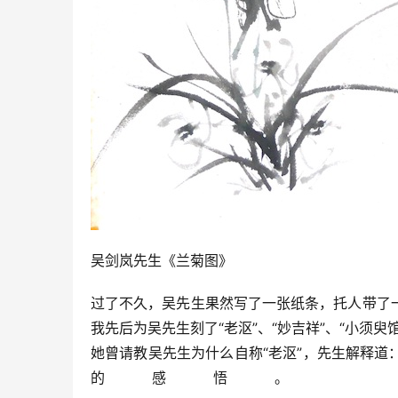
吴剑岚先生《兰菊图》
过了不久，吴先生果然写了一张纸条，托人带了
我先后为吴先生刻了“老沤”、“妙吉祥”、“小须
她曾请教吴先生为什么自称“老沤”，先生解释
的感悟。