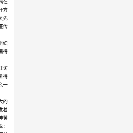
病在
开方
吴先
医传
组织
画得
拜访
画得
么一
大的
发着
神矍
说：