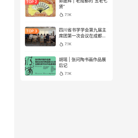
郭建辉 | 老成都的“五老七
贤”
7.1K
四川省书学学会第九届主
席团第一次会议在成都召
开（附学会专委会成员名
7.1K
单）
胡瑶 | 张问陶书画作品展
后记
7.1K