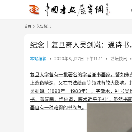
首页
艺坛快讯
纪念｜复旦奇人吴剑岚：通诗书
本站编辑
•
2020年8月27日 下午11:11
•
艺坛快讯
•
复旦大学曾有一批著名的学者兼书画家，譬如朱
上造诣精深，又在书法绘画等领域有较大影响。
吴剑岚（1898年—1983年），字散木，别
书，善琴画，悟佛道，医术近乎于神”。虽然书
画自有一种难得的书卷气。