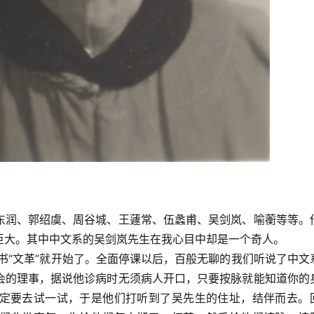
东润、郭绍虞、周谷城、王蘧常、伍蠡甫、吴剑岚、喻蘅等等。
巨大。其中中文系的吴剑岚先生在我心目中却是一个奇人。
年书“文革”就开始了。全面停课以后，百般无聊的我们听说了中文
会的理事，据说他诊病时无须病人开口，只要按脉就能知道你的
定要去试一试，于是他们打听到了吴先生的住址，结伴而去。