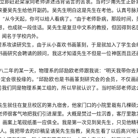
立即赶赴梁家向老师讲述违背诺言的苦衷。当时少甫先生正卧
来要吴先生给他开副药。吴先生明白这是先生在考他。认真号脉
：“从今天起，你可以给人看病了。”由于老师卧病，那段时间，
恩，也成就一段佳话。吴先生是复旦中文系的教授，但因得到名
，闻名于学校内外。
物理系攻读研究生，由于从小喜欢书画篆刻，于是就加入了学生会
书画研究会聘请的顾问，我这才知道先生不但是一位神医而且还
八二年的某一天，物理系的邱励欧老师跟我说：“明天我带你去
定会很投缘的。”邱励欧也是书画篆刻研究会的会员，不仅画
”前我们同是物理系美工组的，所以早就认识了。当时听邱老师这
先生就住在复旦校区的第九宿舍，他家门口的小院里栽有几棵硕
老师很客气地把我们引进屋里。大概是焚过一炷沉香，客厅里散
，画案上笔砚纸墨一应俱全。我是第一次见到吴先生，只见他精
人。我把带去的印稿呈请吴先生指教，吴先生看了以后高兴地