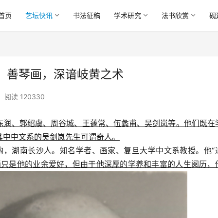
首页
艺坛快讯
书法征稿
学术研究
法书欣赏
砚
，善琴画，深谙岐黄之术
阅读 120330
东润、郭绍虞、周谷城、王蘧常、伍蠡甫、吴剑岚等。他们既在
其中中文系的吴剑岚先生可谓奇人。
号吴鈎，湖南长沙人。知名学者、画家、复旦大学中文系教授。他“
画只是他的业余爱好，但由于他深厚的学养和丰富的人生阅历，