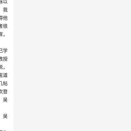
脉以
。我
得他
者很
痒，
己学
教授
说，
医道
几帖
次登
。吴
，吴