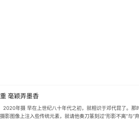
义之美，就是体验生命的价值之美…
奏刀着情重 毫颖弄墨香
 2020年摄 早在上世纪八十年代之初，就相识于邓代昆了。那
摄影图像上注入些传统元素，就请他奏刀篆刻过“形影不离”与“
章。 在那方“形影不离…