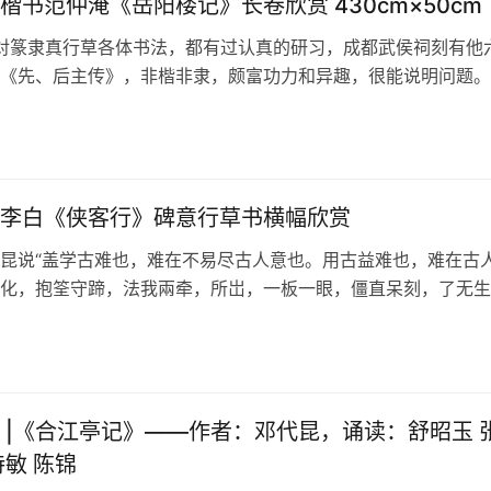
楷书范仲淹《岳阳楼记》长卷欣赏 430cm×50cm
昆对篆隶真行草各体书法，都有过认真的研习，成都武侯祠刻有他
《先、后主传》，非楷非隶，颇富功力和异趣，很能说明问题。
是草书。他的22次中国书协主办…
日
李白《侠客行》碑意行草书横幅欣赏
昆说“盖学古难也，难在不易尽古人意也。用古益难也，难在古
化，抱筌守蹄，法我兩牵，所岀，一板一眼，僵直呆刻，了无生
又说“习古，首在明白古人用法用意…
 |《合江亭记》——作者：邓代昆，诵读：舒昭玉 
诗敏 陈锦