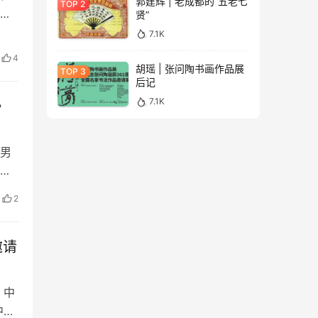
郭建辉 | 老成都的“五老七
能
贤”
7.1K
4
胡瑶 | 张问陶书画作品展
后记
7.1K
》
男
山
2
邀请
，中
中国