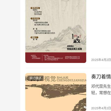
画的境象哲
2025年4月2日
砚边夜话
邓代昆先生
轻，常想在
可惜”的印
2025年4月2日