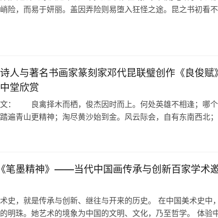
峭险，而易于妍丽。盖因弄险则易堕入狂怪之途。昆之书初看不
枝扎人，与古法不合。久观乃见其妙，…
诗人与著名书画家篆刻家邓代昆联璧创作《良俊赋
中堂欣赏
： 良禽择木而栖，俊杰因时而上。何处英雄不相逢；哪个
踏遍青山更精神；淘尽黄沙始到金。风云际会，自有东南西北；
各尽春夏秋冬。 忽闻疏雨敲清荷，更…
日
|《笔墨精神》——当代中国画传承与创新百家学术
术史，就是传承与创新、继往与开来的历史。 在中国美术史中
的明珠。她艺术的境象为中国的文明、文化，乃至哲学。 体验