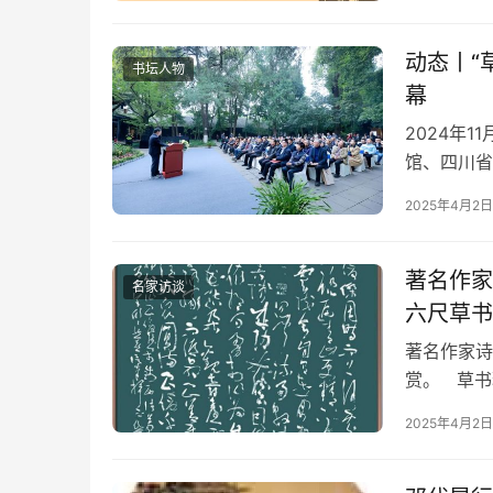
动态丨“
书坛人物
幕
2024年
馆、四川省
都市书法家
2025年4月2日
著名作家
名家访谈
六尺草书
著名作家诗
赏。 草书
儿不艰辛？
2025年4月2日