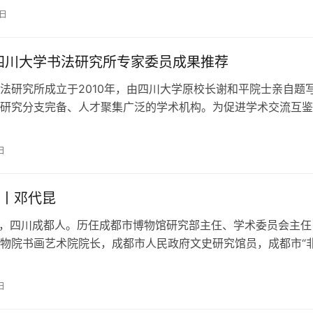
加简略。结字、章法，不守常规，点…
1日
四川大学书法研究所专家委员成果推荐
法研究所成立于2010年，由四川大学原校长谢和平院士亲自题
研究分支完备、人才聚集广泛的学术机构。为促进学术交流互鉴
以“学术顾问专题”“专家委员专…
日
丨邓代昆
四川成都人。历仼成都市博物馆研究部主仼、学术委员会主仼
物院书画艺术院院长，成都市人民政府文史研究馆员，成都市“
日