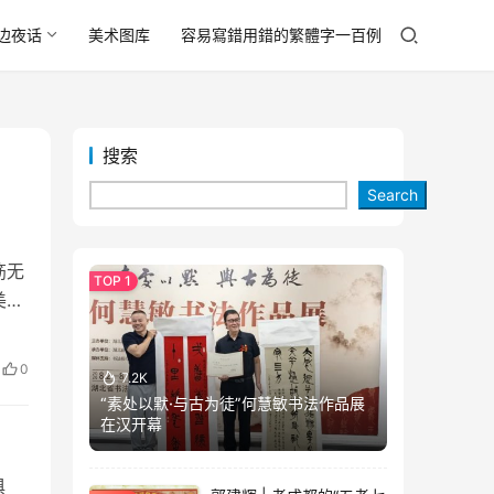
边夜话
美术图库
容易寫錯用錯的繁體字一百例
搜索
Search
筋无
美时
0
7.2K
“素处以默·与古为徒”何慧敏书法作品展
在汉开幕
俱