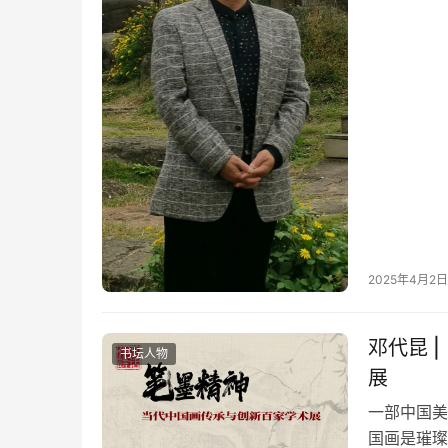
画的境象哲
2025年4月2日
邓代昆 
书坛人物
展
一部中国美
国画是璀璨