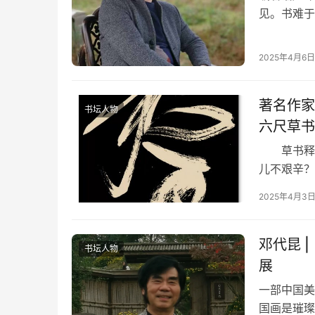
见。书难于
悦目，犹树
2025年4月6日
著名作家
书坛人物
六尺草书
草书释文
儿不艰辛？
花烂漫，
2025年4月3
邓代昆 
书坛人物
展
一部中国美
国画是璀璨