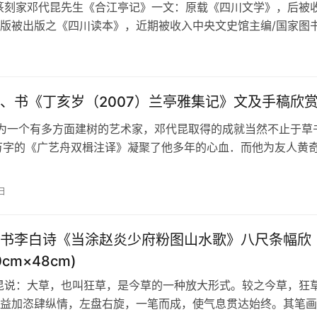
篆刻家邓代昆先生《合江亭记》一文：原载《四川文学》，后被
版被出版之《四川读本》，近期被收入中央文史馆主编/国家图
《清言集中》&#x1f339…
、书《丁亥岁（2007）兰亭雅集记》文及手稿欣赏
为一个有多方面建树的艺术家，邓代昆取得的成就当然不止于草
万字的《广艺舟双楫注译》凝聚了他多年的心血．而他为友人黄
的荒原—&#821…
日
书李白诗《当涂赵炎少府粉图山水歌》八尺条幅欣
0cm×48cm)
昆说：大草，也叫狂草，是今草的一种放大形式。较之今草，狂
益加恣肆纵情，左盘右旋，一笔而成，使气息贯达始终。其笔画