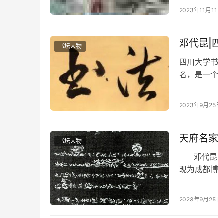
之今草也更
2023年11月1
邓代昆|
书坛人物
四川大学书
名，是一个
本公众号将
2023年9月25
天府名家
书坛人物
邓代昆，
现为成都博
遗”专…
2023年9月25