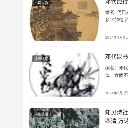
邓代昆行
书坛人物
编者: 代
多字的楷字
他的长项仍
2024年3月3
邓代昆书
法书欣赏
编者：邓代
体，食而不
也。” 他
2024年2月8日
知见诗社
砚边夜话
四清 万