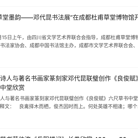
草堂墨韵——邓代昆书法展”在成都杜甫草堂博物馆
11月15日上午，由四川省文学艺术界联合会指导，成都杜甫草堂博
书法家协会、成都中国书法馆主办，成都市文学艺术界联合会、
协会支持的“草堂墨韵——邓代…
诗人与著名书画家篆刻家邓代昆联璧创作《良俊赋
中堂欣赏
人与著名书画家篆刻家邓代昆联璧创作《良俊赋》六尺草书中堂
释文： 良禽择木而栖，俊杰因时而上。何处英雄不相逢；哪个
踏遍青…