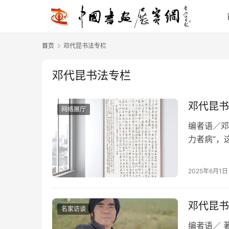
首页
邓代昆书法专栏
邓代昆书法专栏
邓代昆书
网络展厅
编者语／邓
力者病”，
也曾经这样说
2025年6月1日
邓代昆书
名家访谈
编者语／ 