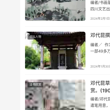
编者/书画
四川文艺出
出版社出版之
2024年2月1日
邓代昆撰
书坛人物
编者／ 作
一部49多
先生《历史
2024年1月30
邓代昆草
法书欣赏
赏。(19
编者/邓代
遣笔用意，