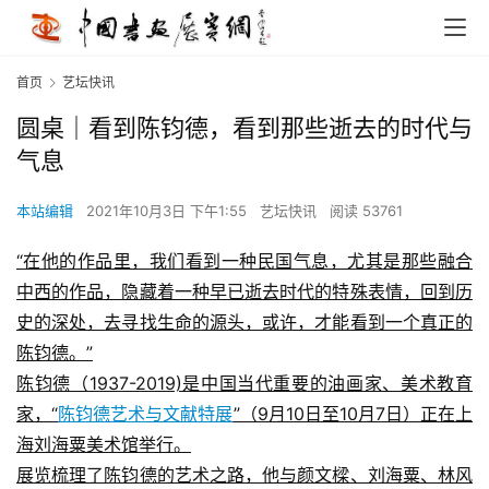
首页
艺坛快讯
圆桌｜看到陈钧德，看到那些逝去的时代与
气息
本站编辑
2021年10月3日 下午1:55
艺坛快讯
阅读 53761
“在他的作品里，我们看到一种民国气息，尤其是那些融合
中西的作品，隐藏着一种早已逝去时代的特殊表情，回到历
史的深处，去寻找生命的源头，或许，才能看到一个真正的
陈钧德。”
陈钧德（1937-2019)是中国当代重要的油画家、美术教育
家，“
陈钧德艺术与文献特展
”（9月10日至10月7日）正在上
海刘海粟美术馆举行。
展览梳理了陈钧德的艺术之路，他与颜文樑、刘海粟、林风