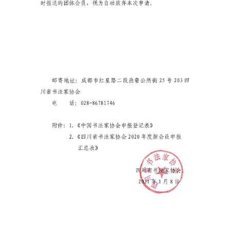
法
书
欣
赏
砚
边
夜
话
美
术
图
库
容
易