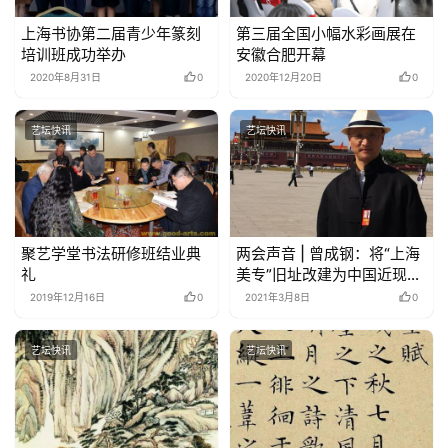
上海书协第二届青少年篆刻
第三届全国小幅水彩画展在
培训班成功举办
安徽合肥开幕
2020年8月31日
0
2020年12月20日
0
艺坛快讯
艺坛快讯
聚艺学堂书法研修班结业典
两会声音 | 曾成钢：将“上海
礼
美专”旧址改建为中国近现代
美术教育博物馆的提案
2019年12月16日
0
2021年3月8日
0
艺坛快讯
艺坛快讯