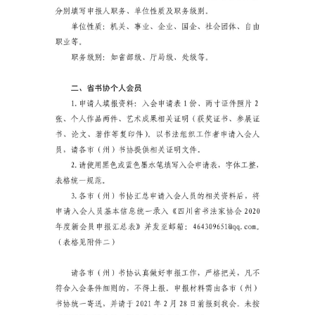
首
页
艺
坛
快
讯
书
法
征
稿
学
术
研
究