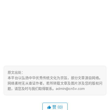
寫
錯
用
錯
的
繁
體
字
一
百
例
原文出处：
本平台以弘扬中华优秀传统文化为宗旨，部分文章源自网络。
网络素材无从查证作者，若所转载文章及图片涉及您的版权问
题，请您及时与我们取得联系。admin@cn5v.com
赞
(0)