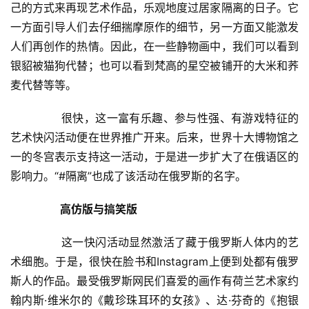
己的方式来再现艺术作品，乐观地度过居家隔离的日子。它
一方面引导人们去仔细揣摩原作的细节，另一方面又能激发
人们再创作的热情。因此，在一些静物画中，我们可以看到
银貂被猫狗代替；也可以看到梵高的星空被铺开的大米和荞
麦代替等等。  
  	　　很快，这一富有乐趣、参与性强、有游戏特征的
艺术快闪活动便在世界推广开来。后来，世界十大博物馆之
首
一的冬宫表示支持这一活动，于是进一步扩大了在俄语区的
页
影响力。“#隔离”也成了该活动在俄罗斯的名字。  
艺
高仿版与搞笑版
坛
快
  	　　这一快闪活动显然激活了藏于俄罗斯人体内的艺
讯
术细胞。于是，很快在脸书和Instagram上便到处都有俄罗
斯人的作品。最受俄罗斯网民们喜爱的画作有荷兰艺术家约
书
翰内斯·维米尔的《戴珍珠耳环的女孩》、达·芬奇的《抱银
法