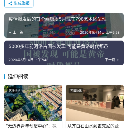
生成海报
疫情爆发后的首个画廊周5月底在798艺术区呈现
上一篇
2020年5月14日 上午5:58
5000多年前河洛古国被发现 可能是黄帝时代都邑
2020年5月14日 上午7:48
下一篇
延伸阅读
艺坛快讯
艺坛快讯
“无边界青年创想中心”：探
从齐白石山水到霍克尼的蔬