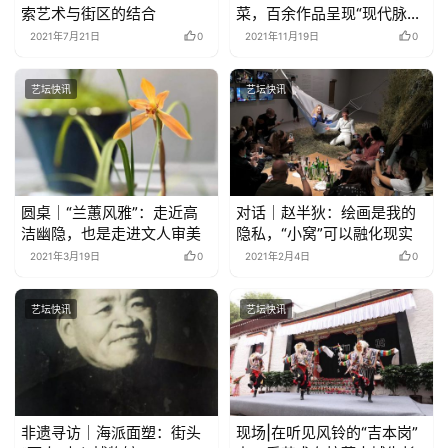
索艺术与街区的结合
菜，百余作品呈现“现代脉
动”
2021年7月21日
0
2021年11月19日
0
艺坛快讯
艺坛快讯
圆桌｜“兰蕙风雅”：走近高
对话｜赵半狄：绘画是我的
洁幽隐，也是走进文人审美
隐私，“小窝”可以融化现实
2021年3月19日
0
2021年2月4日
0
艺坛快讯
艺坛快讯
非遗寻访｜海派面塑：街头
现场|在听见风铃的“吉本岗”