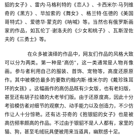
貂的女子》、雷内·马格利特的《恋人》、卡西米尔·马列维
征
奇的《黑方》、毕加索的《舞女》、格兰特·伍德的《美国
稿
哥特式》、爱德华·蒙克的《呐喊》等。当然也有俄罗斯画
家的作品，如瓦伦丁·谢洛夫的《少女和桃子》、瓦斯涅佐
学
术
夫的《三勇士》等。  
研
究
  	　　在众多被演绎的作品中，网友们作品的风格大致
可以分为两类。第一种是“高仿”，这一类通常是人物肖像
法
画。参与者利用自己的服装、首饰、宠物等，高度还原原
书
作。其中被模仿最多的要数约翰内斯·维米尔的《戴珍珠耳
欣
环的女孩》。这幅画作的高仿品既有少女版，也有老妇版，
赏
甚至还有胡子拉碴的大老爷们版。由于还原度高，因此十分
考验模仿者对细节的观察力、动手能力以及创造力，不少仿
砚
作让人十分惊艳。还有达·芬奇的《抱银貂的女子》也是被
边
高仿频率颇高的作品。不过由于银貂不是人人都有，家里的
夜
猫、狗，甚至毛绒玩具便被用来当道具，幽默感十足。  
话