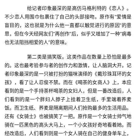
  	　　给记者印象最深的是高仿马格利特的《恋人》。
美
不少恋人用围巾包裹住了自己的头部接吻。原作有“爱情是
术
盲目的，这也就是为什么他一直都以触觉进行的原因”的意
图
库
思，但在今天经网友们“再创作”后，似乎又增加了一种“病毒
也无法阻挡相爱的人”的意味。  
容
易
  	　　第二类是搞笑版。这类作品在数量上恐怕是最多
寫
的。这也最考验参与者的创作力和激情，让人脑洞大开。记
錯
者印象最深的是一只被打扮的猫咪演绎的《戴珍珠耳环的女
用
孩》，看了让人忍俊不禁。而在《喝茶的女商人》上，本应
錯
看到的是一个手持茶杯喝茶的女妇人，但是一番改造后，人
的
们看到的是一个胖妇人脖子上挂着卫生纸，手里端着荞麦
繁
體
饭。而卫生纸、荞麦是隔离期间人们抢购最多的生活用品。
字
还有《女骑士》也被搞笑了一把。原作是一个女骑士帅气地
一
骑在一匹黑色的高头大马上，一个小女孩好奇地看着她。而
百
经改造后，人们看到则是一个女人骑在自己的健身单车上，