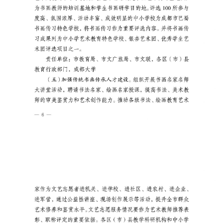
学
术
研
究
法
书
欣
赏
砚
边
夜
话
美
术