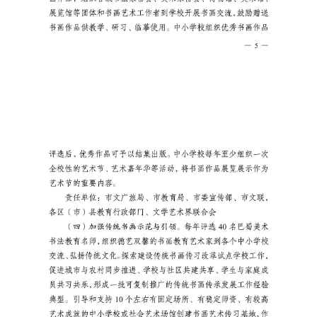
首
页
艺
坛
快
讯
书
法
征
稿