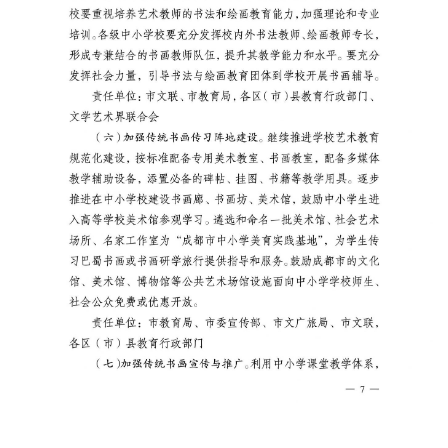
图
库
容
易
寫
錯
用
錯
的
繁
體
字
一
百
例