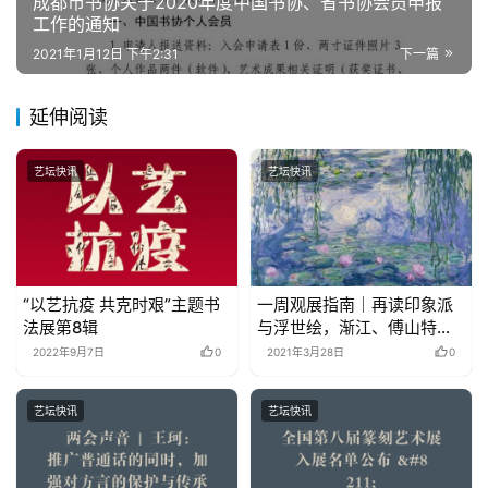
成都市书协关于2020年度中国书协、省书协会员申报
工作的通知
2021年1月12日 下午2:31
下一篇
延伸阅读
艺坛快讯
艺坛快讯
“以艺抗疫 共克时艰”主题书
一周观展指南｜再读印象派
法展第8辑
与浮世绘，渐江、傅山特展
将落幕
2022年9月7日
0
2021年3月28日
0
艺坛快讯
艺坛快讯