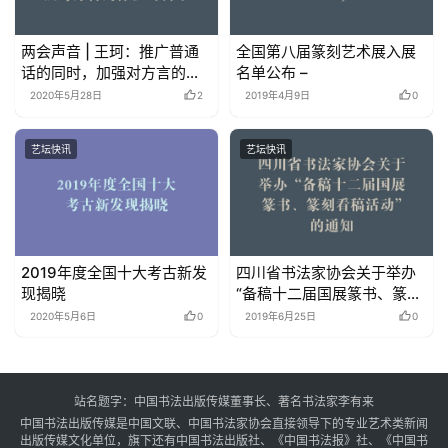
两会声音 | 王珂：推广普通
全国第八届篆刻艺术展入展
话的同时，加强对方言的保
名单公布 –
护与传承
2020年5月28日
2
2019年4月9日
0
艺坛快讯
艺坛快讯
2019年度全国十大考古新发
四川省书法家协会关于举办
现揭晓
“备稿十二届国展篆书、篆刻
看稿活动”的通知
2020年5月6日
0
2019年6月25日
0
站名题字：中国书法出版传媒董事长、著名书法家李有来
中国书法出版传媒是中国文联、中国书法家协会直接领导下的专业艺术类新闻
出版传媒文化单位，旗下还有中国书法出版社、《中国书法报》社、《中国书