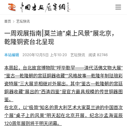
首页
艺坛快讯
一周观展指南|莫兰迪“桌上风景”展北京，
乾隆铜瓷台北呈现
本站编辑
2020年12月5日 上午10:20
艺坛快讯
阅读 82746
本周起，台北故宫博物院“呼毕勒罕——清代活佛文物大展”
“鉴古—乾隆朝的宮廷銅器收藏”“风格故事—乾隆年制珐琅彩
瓷特展”三大展览相继对外展出，其中“鉴古—乾隆朝的宮廷
銅器收藏”展出的“西清四鉴”是官方最具规模的传世铜器图
鉴。
在北京，以“极简”知名的意大利艺术大家莫兰迪的中国首次
个展“桌子上的风景”明天起在北京开展，纪念沙孟海诞辰
120周年展则将于明天闭幕。