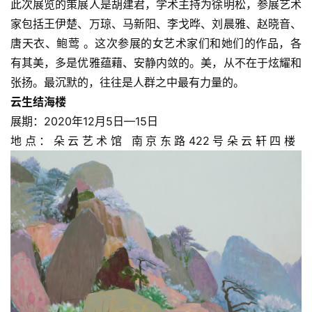
此次展览的策展人是胡建君，学术主持为徐明松，参展艺术
家包括王伊楚、万琼、马新阳、李戈晔、刘晨雅、赵晓音、
唐天衣、鲍莺 。这次参展的女艺术家们和她们的作品，各
有其美，多是优雅蕴藉、安静内敛的。美，从不在于炫耀和
张扬。最沉默的，往往是人群之中最有力量的。
云生结海楼
展期：2020年12月5日—15日
地点：朵云艺术馆 南京东路422号朵云轩四楼 