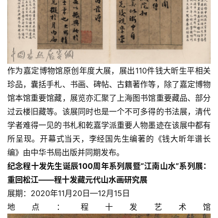
作为嘉定博物馆原创年度大展，展出110件钱大昕生平相关
珍品，囊括手札、书画、碑帖、古籍著作等，除了嘉定博物
馆本馆重要馆藏，展览亦汇聚了上海图书馆重要藏品、部分
过云楼旧藏等。该展同时也是一个不可多得的书法展，清代
学者难得一见的书札和乾嘉学派重要人物墨迹在该展中都有
所呈现。开幕式当天，李经国先生编著的《钱大昕年谱长
编》由中华书局出版并同期发布。
纪念程十发先生诞辰100周年系列展暨“江南山水”系列展：
重回松江——程十发藏元代山水画研究展
展期：2020年11月20日—12月15日
地点：程十发艺术馆