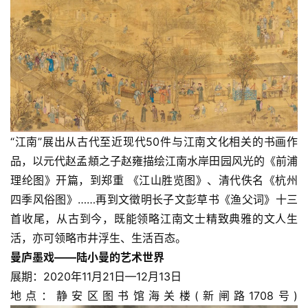
“江南”展出从古代至近现代50件与江南文化相关的书画作
品，以元代赵孟頫之子赵雍描绘江南水岸田园风光的《前浦
理纶图》开篇，到郑重 《江山胜览图》、清代佚名《杭州
四季风俗图》……再到文徵明长子文彭草书《渔父词》十三
首收尾，从古到今，既能领略江南文士精致典雅的文人生
活，亦可领略市井浮生、生活百态。
曼庐墨戏——陆小曼的艺术世界
展期：2020年11月21日—12月13日
地点：静安区图书馆海关楼(新闸路1708号)