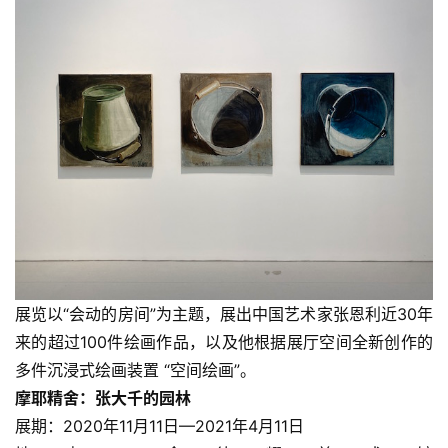
快
讯
书
法
征
稿
学
术
研
究
展览以“会动的房间”为主题，展出中国艺术家张恩利近30年
来的超过100件绘画作品，以及他根据展厅空间全新创作的
法
书
多件沉浸式绘画装置 “空间绘画”。
欣
摩耶精舍：张大千的园林
赏
展期：2020年11月11日—2021年4月11日