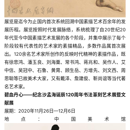
展览是迄今为止国内首次系统回溯中国素描艺术百余年的发
展历程。展览按照时代发展脉络，系统梳理了自20世纪20
年代至今中国素描艺术发展的各个阶段，并集中展示了每个
阶段较有代表性的艺术家的素描精品，多数作品属首次展
出。120余名艺术家所创作的反映时代精神的素描作品，既
有徐悲鸿、潘玉良、刘海粟、常书鸿、蒋兆和、吴作人、艾
中信、吴冠中、石鲁、黄胄、顾生岳、方增先、刘文西、周
思聪等已故美术大家，又有戴泽、詹建俊、靳尚谊等当代著
名艺术家。
碧血丹心——纪念沙孟海诞辰120周年书法篆刻艺术展暨文
献展
展期：2020年11月26日—12月6日
地点：中国美术馆