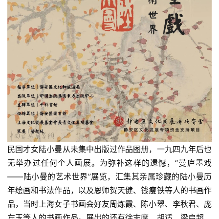
民国才女陆小曼从未集中出版过作品图册，一九四九年后也
无举办过任何个人画展。为弥补这样的遗憾，“曼庐墨戏
——陆小曼的艺术世界”展览，汇集其亲属珍藏的陆小曼历
年绘画和书法作品，以及恩师贺天健、钱瘦铁等人的书画作
品，当时上海女子书画会好友周炼霞、陈小翠、李秋君、庞
左玉等人的书画作品。展出的还有徐志摩、胡适、梁启超、