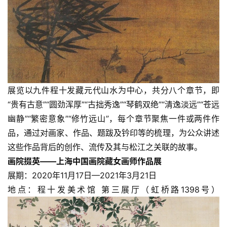
展览以九件程十发藏元代山水为中心，共分八个章节，即
“贵有古意”“圆劲浑厚”“古拙秀逸”“琴鹤双绝”“清逸淡远”“苍远
幽静”“繁密意象”“修竹远山”，每个章节聚焦一件或两件作
品，通过对画家、作品、题跋及钤印等的梳理，为公众讲述
这些作品背后的创作、流传及其与松江之关联的故事。
画院掇英——上海中国画院藏女画师作品展
展期：2020年11月17日—2021年3月21日
地点：程十发美术馆 第三展厅（虹桥路1398号）