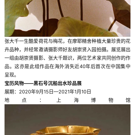
體
字
一
百
例
张大千一生酷爱荷花与梅花，在摩耶精舍种植大量珍贵的花
卉品种，并经常邀请摄影师好友胡崇贤入园拍摄。展览展出
一组由胡崇贤摄影、张大千题识，两位艺术家共同创作的作
品。这亦是此组作品在海外消失近40年后首次在中国集中
呈现。
宝历风物——黑石号沉船出水珍品展
展期：2020年9月15日—2021年1月10日
地点：上海博物馆