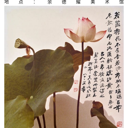
地点：余德耀美术馆
砚
边
夜
话
美
术
图
库
容
易
寫
錯
用
錯
的
繁