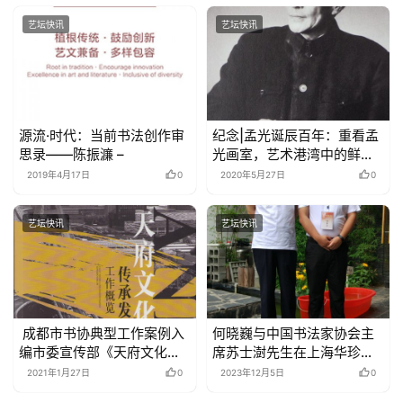
艺坛快讯
艺坛快讯
源流·时代：当前书法创作审
纪念|孟光诞辰百年：重看孟
思录——陈振濂 –
光画室，艺术港湾中的鲜妍
与灯亮
2019年4月17日
0
2020年5月27日
0
艺坛快讯
艺坛快讯
成都市书协典型工作案例入
何晓巍与中国书法家协会主
编市委宣传部《天府文化传
席苏士澍先生在上海华珍阁
承发展工作概览》
杯《金刚经》全国写经大赛
2021年1月27日
0
2023年12月5日
0
评审现场