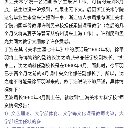
浙江美术学院一名油画系学生来沪工作，可惜的是到8月
底，该生也没来沪报到，结果也无下文。后因浙江美术学院
这名毕业生未曾来沪报到一事，浙江省人事局推荐浙江美术
学院归国华侨教师许利民来校担任素描课程教学（之后的几
个月又将其妻子陈碧琴从杭州调来上海工作）。许利民和孟
光共同为教学大纲做了许多贡献。
丁浩在其《美术生涯七十年》中的原话是“1960年初，徐平
羽将上海博物馆的副馆长沈之瑜派来兼任学校副校长。”实
事上，沈之瑜就任副校长是在1960年6月，而此时，徐平羽
已于两个月之前的4月调中央文化部任副部长了。所以，沈
之瑜不可能是徐平羽派来的。故丁浩说法不够严谨，具体情
况如下：
孟波局长1960年3月刚上任，就收到“上海美术专科学校”师
资情况报告：
1）文艺理论、大学部体育、文学等文化课程教师尚缺，大
学部班主任缺的多；