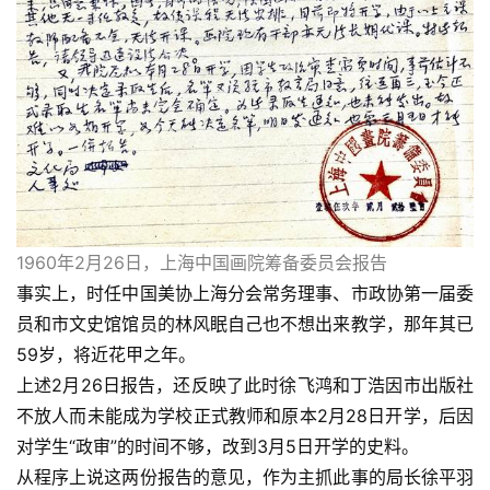
1960年2月26日，
上海中国画院筹备委员会
报告
事实上，时任中国美协上海分会常务理事、市政协第一届委
员和市文史馆馆员的林风眠自己也不想出来教学，那年其已
59岁，将近花甲之年。
上述2月26日报告，还反映了此时徐飞鸿和丁浩因市出版社
不放人而未能成为学校正式教师和原本2月28日开学，后因
对学生“政审”的时间不够，改到3月5日开学的史料。
从程序上说这两份报告的意见，作为主抓此事的局长徐平羽