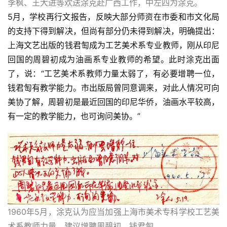
李枫、王大进等欢送涂克赴广西工作，中左四为涂克。
5月，学校再行文报告，反映大部分师资在市委和市文化局
的支持下得到解决，但尚有部分仍未得到解决，明确提出：
上海文艺出版的钱君匋成为工艺美术系专业教师，刚从印尼
回国的周碧初成为油画系专业教师的希望。此时涂克出面
了，说：“工艺美术系教师力量太弱了，有必要增聘一位，
钱君匋有教学能力。市出版局曾同意调来，对此人情况可向
美协了解，周碧初是最近回国的印尼华侨，油画水平较高，
有一定的教学能力，也可询问美协。”
1960年5月，涂克认为应当加强上海市美术专科学校工艺美
术系教师力量，建议增聘周碧初、钱君匋。