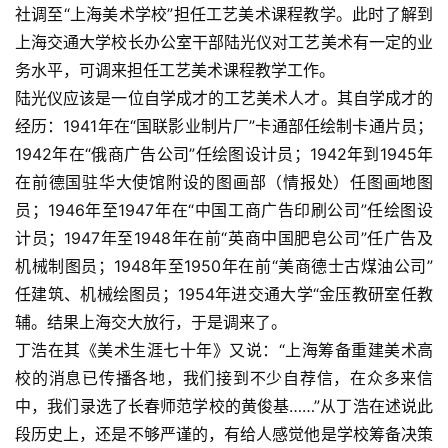
社调至“上海美术学校”担任工艺美术课程教学。此时了解到
上海交通大学校长办公室干部陆光仪对工艺美术有一定的业
务水平，可调来担任工艺美术课程教学工作。
陆光仪应该是一位自学成才的工艺美术人才。其自学成才的
经历：1941年在“国联影业制片厂”卡通部任绘制卡通片员；
1942年在“俄商广告公司”任绘图设计员；1942年到1945年
在前德国驻华大使馆附设的图画部（情报处）任图画地图
员；1946年至1947年在“中国工商广告印刷公司”任绘图设
计员；1947年至1948年在前“英商中国肥皂公司”任广告及
机械制图员；1948年至1950年在前“美商德士古煤油公司”
任建筑、机械绘图员；1954年进交通大学“金压教研室任教
辅。结果上海交大放行，于是调来了。
丁浩在其《美术生涯七十年》又说：“上海筹备重建美术高
校的消息已传播各地，我们接到不少自荐信，在众多来信
中，我们录选了长春师范学校的黄俊基……”从丁浩在述说此
段历史上，还是不够严谨的，有给人感觉他是学校筹备决策