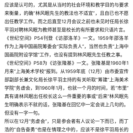
应该是认可的，尤其是从当时的社会环境和教学目的与要求
来衡量，的确“林风眠先生的教法也不适宜”，且自已也不愿
出任教学工作。而之后直至12月会议之前也未见时任局长徐
平羽对聘林风眠为教师甚至是校长的有所要求和只语片言。
《世纪空间》P54刊登《访邵洛羊》一文。1959年邵洛羊
作为上海中国画院筹委会“实际负责人”，当然也负责“上海中
国画院附设学馆”工作，也没有提到林风眠先生任教之事。
《世纪空间》P58为《访张隆基》一文。张隆基是1960年1
月来“上海美术学校”报到。从1959年底（12月）由市委宣传
部副部长兼文化局长徐平羽主持的有关听取“筹建“上海美术
学院”务虚会，到1960年1月，也就一个月的时间，若“市里”
真有请林风眠出任校长这么一件重要的事或“后来”林风眠先
生明确表示不就的话，张隆基在回忆中一定会说上几句的。
但没有一字一句。
所以在12月“务虚会”，只是参会者有人议论一下而已，而丁
浩的“自告奋勇”也是在情理之中的，应该不是徐平羽局长的