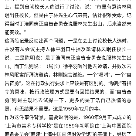
上，提到曾就校长人选进行了讨论，说：“市里有意请林风
眠出任校长，但是由于林先生心气甚高，估计很难受命。记
得当时丁浩同志还自告奋勇去说服林先生出山，后来当然未
能奏效。”
这两段记录反映出两个问题，一是在会上讨论校长人选时，
并没有从会议主持人徐平羽口中提及邀请林风眠任校长一
说，二是陈明说：是丁浩同志还自告奋勇去说服林先生出
山。而丁浩则说：（局长）徐平羽嘱咐他去邀请，并数次去
林风眠寓所拜访邀请，林则婉言谢绝。一个“嘱咐”，一个“自
告奋勇”，这在行政执行要求上应该是有区别的。“嘱咐”有指
令的意味，按行政管理方式是要有回馈结果的，而“自告奋
勇”则是主观地去试探一下，更多的是丁浩自己热情的意
愿，有无结果不重要。这是1959年12月的事。
作为这件事件背景，需要说明的是，1960年9月正式成立的
“上海市美术专科学校”是在1959年初明确由“上海中国画院
筹备委员会”筹建“上海中国画院附设学馆”的基础上，经历了