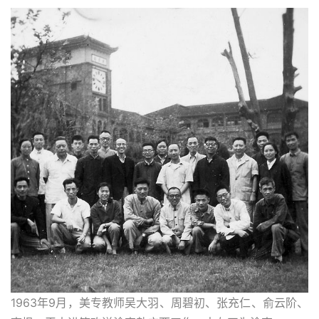
1963年9月，美专教师吴大羽、周碧初、张充仁、俞云阶、