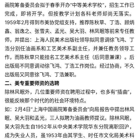
画院筹备委员会拟于春季开办“中等美术学校”，招生工作已
完成，即将开学。但按教学计划各科老师却尚无落实。
1959年2月得到市美协党组支持，推荐陈秋草、丁浩、顾炳
鑫、翁逸之、张雪夫、孟光、吴大羽、林凤眠等前来专任教
师，并提出：上海人民美术出版社领导拟同意调徐飞鸿、丁
浩分别任油画系和工艺美术系副主任，并兼任教务领导工
作，而陈秋草只能挂名工艺美术系主任（后同意兼课）。后
出版局不同意调动徐飞鸿、丁浩工作岗位。经过协商，不久
出版局又同意徐飞鸿、丁浩兼职。
二、美专重要师资的选聘
除林风眠外，几位重要师资在聘用过程中，也多有“插曲”，
很能反映那个时代的的社会环境特点。
如：2月4日“上海中国画院筹备委员会”向局报告中提出林风
眠、吴大羽和孟光，三人拟聘为油画教师提议。除林风眠，
吴大羽先生自1952年从中央美术学院华东分院离职回沪，
成为失业人员，虽1953年由其学生、时任市文化局美术科