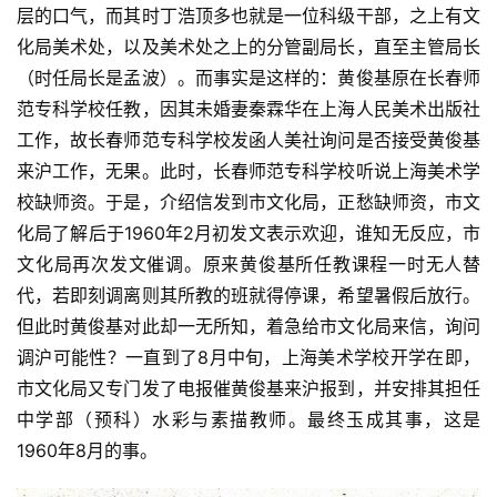
层的口气，而其时丁浩顶多也就是一位科级干部，之上有文
化局美术处，以及美术处之上的分管副局长，直至主管局长
（时任局长是孟波）。而事实是这样的：黄俊基原在长春师
范专科学校任教，因其未婚妻秦霖华在上海人民美术出版社
工作，故长春师范专科学校发函人美社询问是否接受黄俊基
来沪工作，无果。此时，长春师范专科学校听说上海美术学
校缺师资。于是，介绍信发到市文化局，正愁缺师资，市文
化局了解后于1960年2月初发文表示欢迎，谁知无反应，市
文化局再次发文催调。原来黄俊基所任教课程一时无人替
代，若即刻调离则其所教的班就得停课，希望暑假后放行。
但此时黄俊基对此却一无所知，着急给市文化局来信，询问
调沪可能性？一直到了8月中旬，上海美术学校开学在即，
市文化局又专门发了电报催黄俊基来沪报到，并安排其担任
中学部（预科）水彩与素描教师。最终玉成其事，这是
1960年8月的事。