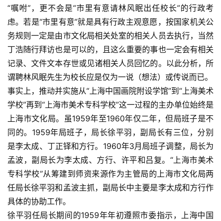
“嘱咐”，更不会是“市里有意请林风眠出任校长”的行政考
虑。若是“市里有意”就是具有行政主观意愿，按国家机关公
务规则一定是由市文化局相关处室的相关人员去执行，当然
丁浩随行拜访也是可以的，且这么重要的事也一定会有相关
记录、文件文本存世或见诸相关人员回忆的。以此分析，所
谓聘林风眠先生为校长应是仅为一说（想法）或传说而已。
事实上，推动并实施从“上海中国画院附设学馆”到“上海美术
学校”再到“上海市美术专科学校”这一过程的主办单位始终是
上海市文化局。虽1959年至1960年仅二年，但局班子是不
同的。1959年局班子，局长徐平羽，副局长有三位，分别
是李太成、丁正铎和方行。1960年3月局班子调整，局长为
孟波，副局长为李太成、方行、许平和吕复。“上海市美术
专科学校”从筹建到师资来源作为主管局的上海市文化局两
任局长徐平羽和孟波主抓，副局长中主要是李太成和方行作
具体的协助工作。
徐平羽任局长期间的1959年年初遵照市委指示，上海中国