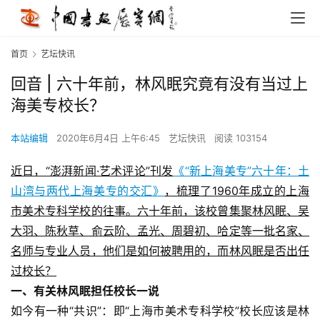
首页
艺坛快讯
回音 | 六十年前，林风眠究竟有没有当过上
海美专校长？
本站编辑
2020年6月4日 上午6:45
艺坛快讯
阅读 103154
近日，“澎湃新闻·艺术评论”刊发
《“新上海美专”六十年：土
山湾与两代上海美专的交汇》
，梳理了1960年成立的上海
市美术专科学校的往事。六十年前，该校曾集聚林风眠、吴
大羽、陈秋草、俞云阶、孟光、周碧初、哈定等一批名家、
名师与专业人员，他们是如何被聘用的，而林风眠是否出任
过校长？
一、有关林风眠担任校长一说
如今有一种“共识”：即“上海市美术专科学校”校长应该是林