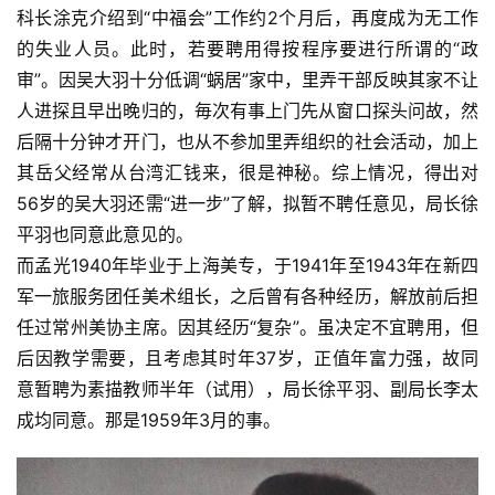
科长涂克介绍到“中福会”工作约2个月后，再度成为无工作
的失业人员。此时，若要聘用得按程序要进行所谓的“政
审”。因吴大羽十分低调“蜗居”家中，里弄干部反映其家不让
人进探且早出晚归的，毎次有事上门先从窗口探头问故，然
后隔十分钟才开门，也从不参加里弄组织的社会活动，加上
其岳父经常从台湾汇钱来，很是神秘。综上情况，得出对
56岁的吴大羽还需“进一步”了解，拟暂不聘任意见，局长徐
平羽也同意此意见的。
而孟光1940年毕业于上海美专，于1941年至1943年在新四
军一旅服务团任美术组长，之后曾有各种经历，解放前后担
任过常州美协主席。因其经历“复杂”。虽决定不宜聘用，但
后因教学需要，且考虑其时年37岁，正值年富力强，故同
意暂聘为素描教师半年（试用），局长徐平羽、副局长李太
成均同意。那是1959年3月的事。