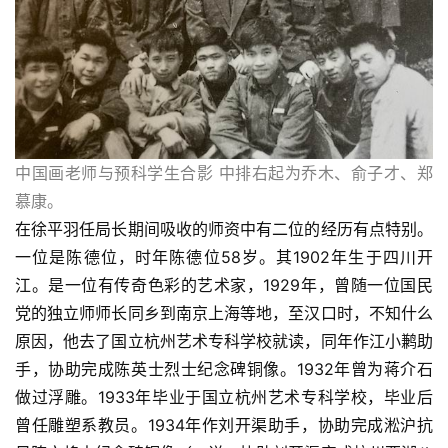
稿
学
术
研
究
中国画老师与预科学生合影 中排右起为乔木、俞子才、郑
法
慕康。
书
在徐平羽任局长期间吸收的师资中有二位的经历有点特别。
欣
一位是陈德位，时年陈德位58岁。其1902年生于四川开
赏
江。是一位有传奇色彩的艺术家，1929年，曾随一位国民
党的独立师师长同乡到南京上海等地，至汉口时，不知什么
砚
原因，他去了国立杭州艺术专科学校就读，同年作江小鹣助
边
手，协助完成陈英士烈士纪念碑铜像。1932年曾为蒋介石
夜
做过浮雕。1933年毕业于国立杭州艺术专科学校，毕业后
话
曾任雕塑系教员。1934年作刘开渠助手，协助完成淞沪抗