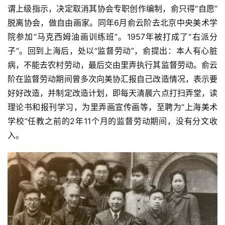
谓上级指示，决定取消其协会专职创作编制，俞只得“自愿”
脱离协会，做自由画家。同年6月俞云阶去北京中央美术学
院参加“马克西姆油画训练班”。1957年被打成了“右派分
子”。回到上海后，处以“监督劳动”，俞提出：本人有心脏
病，不能去农村劳动，最后交由里弄执行其监督劳动。俞云
阶在监督劳动期间曾多次向美协汇报自己改造情况，表示要
好好改造，并制定改造计划，即每天清晨六点打扫弄堂，读
首
页
理论书和报刊学习，为里弄画宣传画等，至聘为“上海美术
学校”任教之前的2年11个月的监督劳动期间，没有分文收
艺
入。
坛
快
讯
书
法
征