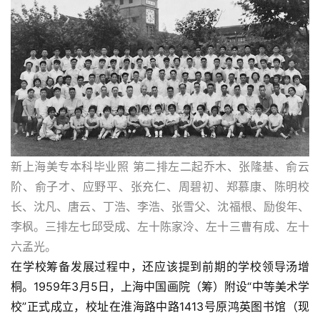
新上海美专本科毕业照 第二排左二起乔木、张隆基、俞云
阶、俞子才、应野平、张充仁、周碧初、郑慕康、陈明校
长、沈凡、唐云、丁浩、李浩、张雪父、沈福根、励俊年、
李枫。三排左七邱受成、左十陈家泠、左十三曹有成、左十
六孟光。
在学校筹备发展过程中，还应该提到前期的学校领导汤增
桐。1959年3月5日，上海中国画院（筹）附设“中等美术学
校”正式成立，校址在淮海路中路1413号原鸿英图书馆（现