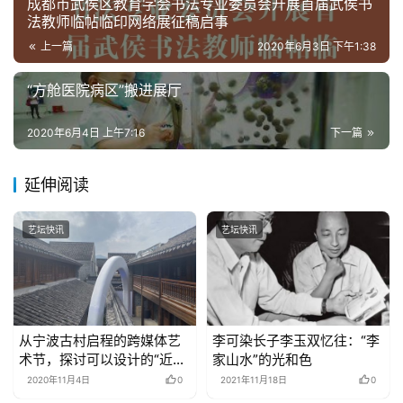
成都市武侯区教育学会书法专业委员会开展首届武侯书
法教师临帖临印网络展征稿启事
上一篇
2020年6月3日 下午1:38
“方舱医院病区”搬进展厅
2020年6月4日 上午7:16
下一篇
延伸阅读
艺坛快讯
艺坛快讯
从宁波古村启程的跨媒体艺
李可染长子李玉双忆往：“李
术节，探讨可以设计的“近未
家山水”的光和色
来”
2020年11月4日
0
2021年11月18日
0