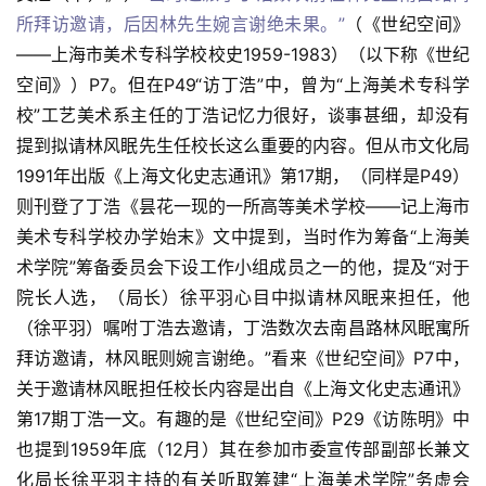
所拜访邀请，后因林先生婉言谢绝未果。”
（《世纪空间》
——上海市美术专科学校校史1959-1983）（以下称《世纪
空间》）P7。但在P49“访丁浩”中，曾为“上海美术专科学
校”工艺美术系主任的丁浩记忆力很好，谈事甚细，却没有
提到拟请林风眠先生任校长这么重要的内容。但从市文化局
1991年出版《上海文化史志通讯》第17期，（同样是P49）
则刊登了丁浩《昙花一现的一所高等美术学校——记上海市
美术专科学校办学始末》文中提到，当时作为筹备“上海美
术学院”筹备委员会下设工作小组成员之一的他，提及“对于
院长人选，（局长）徐平羽心目中拟请林风眠来担任，他
（徐平羽）嘱咐丁浩去邀请，丁浩数次去南昌路林风眠寓所
拜访邀请，林风眠则婉言谢绝。”看来《世纪空间》P7中，
关于邀请林风眠担任校长内容是出自《上海文化史志通讯》
第17期丁浩一文。有趣的是《世纪空间》P29《访陈明》中
也提到1959年底（12月）其在参加市委宣传部副部长兼文
化局长徐平羽主持的有关听取筹建“上海美术学院”务虚会