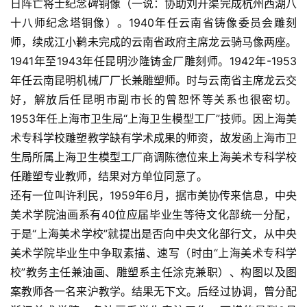
美
日阵亡将士纪念碑铜像（一说：协助刘开渠完成杭州西湖八
术
十八师纪念塔铜像）。1940年任云南省铸像委员会雕刻
图
师，续成江小鹣未完成的云南省政府主席龙云骑马像两座。
库
1941年至1943年任昆明沙隆铸金厂雕刻师。1942年-1953
年任云南昆明机械厂厂长兼雕塑师。时与云南省主席龙云交
容
好，解放后任昆明市副市长的曾恕怀等关系也很密切。
易
1953年任上海市卫生局“上海卫生模型工厂”技师。因上海美
寫
术专科学校雕塑教学缺有学术成果的师资，故发函上海市卫
錯
用
生局所属上海卫生模型工厂商调陈德位来上海美术专科学校
錯
任雕塑专业教师，结果对方单位同意了。
的
还有一位叫许利民，1959年6月，据市美协传来信息，中央
繁
美术学院油画系有40位应届毕业生等待文化部统一分配，
體
于是“上海美术学校”就提出是否向中央文化部行文，从中央
字
美术学院毕业生中争取素描、速写（时由“上海美术专科学
一
百
校”教务主任兼油画、雕塑系主任涂克兼职）、构图以及图
例
案教师各一名来沪教学。结果无下文。后经过协调，曾分配