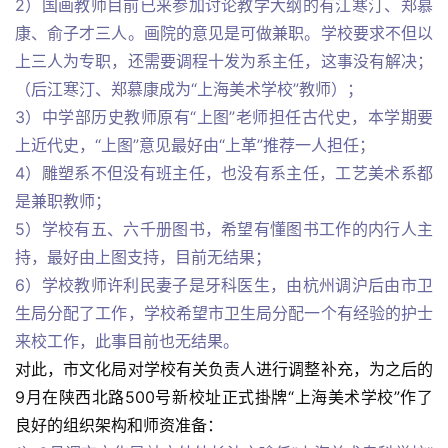
2）国画教师目前已来参加讨论教学大纲的有江寒汀、郑慕
康、俞子才三人。画院的意见是可做兼职。学校要求不但以
上三人为专职，还需要调程十发为系主任，这事没有解决；
（后江寒汀、郑慕康成为“上海美术学校”教师）；
3）中学部历史教师原有“上图”老师担任古代史，本学期要
上近代史，“上图”意见最好由“上革”推荐一人担任；
4）雕塑系不但没有班主任，也没有系主任，工艺美术系都
是兼职教师；
5）学校有五、六千册图书，希望有懂图书工作的内行人主
持，最好由上图支持，目前无结果；
6）学校教师许利民妻子是牙科医生，由杭州调沪后由市卫
生局分配了工作，学校希望市卫生局分配一个有经验的护士
来校工作，此事目前也无结果。
对此，市文化局对学校有关负责人进行调整补充，为之后的
9月在陕西北路500号新校址正式掛牌“上海美术学校”作了
良好的组织架构和师资准备：