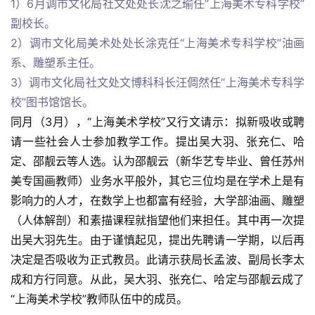
1）6月调市文化局社文处处长沈之瑜任“上海美术专科学校”
副校长。
2）调市文化局美术处处长涂克任“上海美术专科学校”油画
系、雕塑系主任。
3）调市文化局社文处文博科科长汪倜然任“上海美术专科学
校”图书馆馆长。
同月（3月），“上海美术学校”又行文请示：拟新吸收或聘
请一些社会人士参加教学工作。提出吴大羽、张充仁、哈
定、邵靓云等人选。认为邵靓云（新华艺专毕业、曾任苏州
美专国画教师）业务水平般外，其它三位均是在学术上是有
影响力的人才，在数学上也都富有经验，大学部油画、雕塑
（人体解剖）和素描课程就指望他们来担任。其中再一次提
出吴大羽先生。由于谨慎起见，提出先聘请一学期，以后再
决定是否吸收为正式教员。此请示获局长孟波、副局长李太
成和方行同意。从此，吴大羽、张充仁、哈定与邵靓云成了
“上海美术学校”教师队伍中的成员。