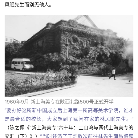
风眠先生而别无他人。
1960年9月 新上海美专在陕西北路500号正式开学
“要办好这所新中国成立后上海第一所高等美术学院，谁才
是最合适的校长，大家想到了赋闲在家的林风眠先生。”
（陈之翔《“新上海美专”六十年：土山湾与两代上海美专的
交汇（下）》）
“当时还派了丁浩数次前往林先生南昌路寓