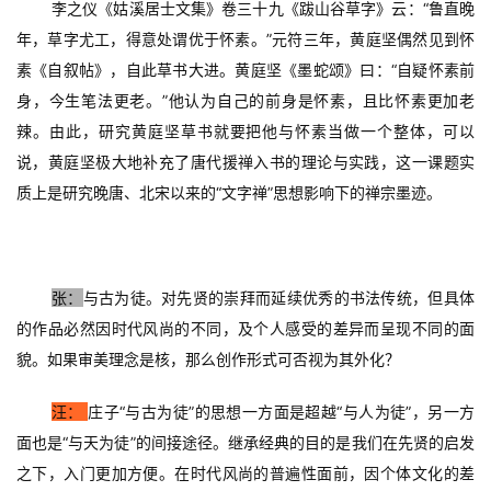
李之仪《姑溪居士文集》卷三十九《跋山谷草字》云：“鲁直晚
的
繁
年，草字尤工，得意处谓优于怀素。”元符三年，黄庭坚偶然见到怀
體
素《自叙帖》，自此草书大进。黄庭坚《墨蛇颂》曰：“自疑怀素前
字
身，今生笔法更老。”他认为自己的前身是怀素，且比怀素更加老
一
辣。由此，研究黄庭坚草书就要把他与怀素当做一个整体，可以
百
说，黄庭坚极大地补充了唐代援禅入书的理论与实践，这一课题实
例
质上是研究晚唐、北宋以来的“文字禅”思想影响下的禅宗墨迹。
张：
与古为徒。对先贤的崇拜而延续优秀的书法传统，但具体
的作品必然因时代风尚的不同，及个人感受的差异而呈现不同的面
貌。如果审美理念是核，那么创作形式可否视为其外化？
汪：
庄子“与古为徒”的思想一方面是超越“与人为徒”，另一方
面也是“与天为徒”的间接途径。继承经典的目的是我们在先贤的启发
之下，入门更加方便。在时代风尚的普遍性面前，因个体文化的差