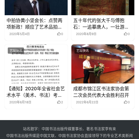
中拍协黄小坚会长：点赞两
五十年代的张大千与傅抱
项新政！顺应了艺术品拍卖
石：一追摹唐人，一壮游写
市场既有的交易习惯
生
2020年5月4日
0
2020年8月9日
0
艺坛快讯
艺坛快讯
【通知】2020年全省社会艺
成都市锦江区书法家协会第
术水平（美术、书法）考级
二次会员代表大会胜利召开
工作方案
2020年6月18日
2
2022年6月22日
0
站名题字：中国书法出版传媒董事长、著名书法家李有来
中国书法出版传媒是中国文联、中国书法家协会直接领导下的专业艺术类新闻