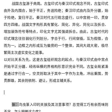
战国古玺源于商周。古玺印式与秦汉印式观念不同，古玺印式
由外及内围合，始于平正，务追险绝；秦汉印式由内及外分疆，始
于险绝，复归平正。秦汉时代五行观念盛行，以中宫统一印，贯穿
四方四维。战国文字构形具有繁化、简化、异化、同化以及拆合、
增加装饰符号等特点，印化文字尤其强调拆合。由此，古玺时代的
印式理念往往弱化行列划分，字合于行，行间穿插，互为假借，合
而为一。边框之内形成互为偏旁的一个整体，其间大疏大密，极尽
繁简主次虚实变化之能事。
以对比关系为先，这是古玺组织观念的起点，与秦汉印式由中宫点
开始平正分疆、经纬纵横的界格构形意识完全不同。古玺全局紧凑
是通过字行合一，空灵则取决于其中一字作为主角，冲出重围，势
贯群雄，其余则依附、避让，形成主辅关系。
张：
鸟虫篆入印的关捩及其注意事项？总觉得工巧有余而味则
不足。怎么把握这个度？