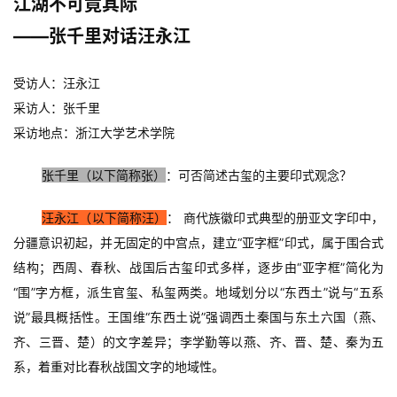
江湖不可竟其际
——张千里对话汪永江
受访人：汪永江
采访人：张千里
采访地点：浙江大学艺术学院
张千里（以下简称张）
：可否简述古玺的主要印式观念？
汪永江（以下简称汪）
： 商代族徽印式典型的册亚文字印中，
分疆意识初起，并无固定的中宫点，建立“亚字框”印式，属于围合式
结构；西周、春秋、战国后古玺印式多样，逐步由“亚字框”简化为
“围”字方框，派生官玺、私玺两类。地域划分以“东西土”说与“五系
说”最具概括性。王国维“东西土说”强调西土秦国与东土六国（燕、
齐、三晋、楚）的文字差异；李学勤等以燕、齐、晋、楚、秦为五
系，着重对比春秋战国文字的地域性。