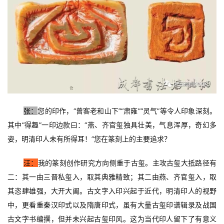
张：
您的印作，“曾客老和山下”“肃雍”“灵气”等令人印象深刻。
其中“得趣”一印边款曰：“燕、齐官玺独具壮美，气息浑厚，奇幻多
姿，明清印人未有所得耳！”您在篆刻上的主要追求？
汪：
我的篆刻创作研究方向侧重于古玺。主攻古玺大抵路径有
二：其一由三晋私玺入，取其典雅精致；其二由燕、齐官玺入，取
其恣肆雄强，大开大阖。古文字入印兴起于近代，明清印人的视野
中，更看重秦汉印式以及隋唐印式，虽有大量古玺印谱辑录及战国
古文字书编撰，但并未兴起古玺印风。这为当代印人留下了有意义