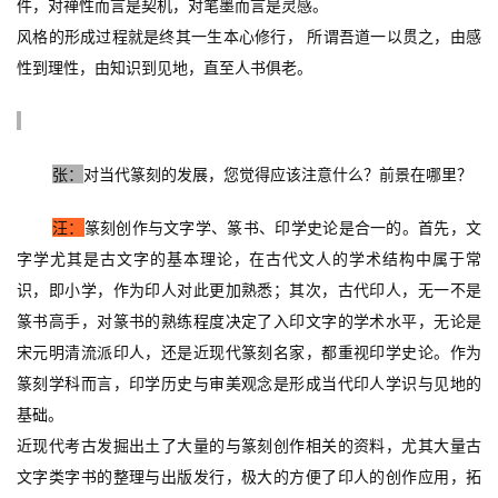
件，对禅性而言是契机，对笔墨而言是灵感。
风格的形成过程就是终其一生本心修行， 所谓吾道一以贯之，由感
性到理性，由知识到见地，直至人书俱老。
张：
对当代篆刻的发展，您觉得应该注意什么？前景在哪里？
汪：
篆刻创作与文字学、篆书、印学史论是合一的。首先，文
字学尤其是古文字的基本理论，在古代文人的学术结构中属于常
识，即小学，作为印人对此更加熟悉；其次，古代印人，无一不是
篆书高手，对篆书的熟练程度决定了入印文字的学术水平，无论是
宋元明清流派印人，还是近现代篆刻名家，都重视印学史论。作为
篆刻学科而言，印学历史与审美观念是形成当代印人学识与见地的
基础。
近现代考古发掘出土了大量的与篆刻创作相关的资料，尤其大量古
文字类字书的整理与出版发行，极大的方便了印人的创作应用，拓