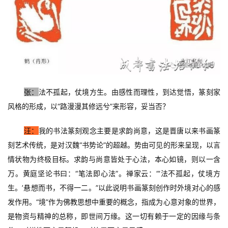
张：
法不孤起，仗境方生。由感性而理性，到达觉悟，篆刻家
风格的形成，以“路漫漫其修远兮”来形容，妥当否？
汪：
我的书法篆刻观念主要是求韵尚意，这是晋唐以来书画篆
刻艺术传统，是对汉魏“书势论”的超越。势由可见的形来呈现，以言
情状物为终极目标。求韵与尚意皆处于心法，本心如镜，则以一含
万。黄庭坚论书曰：“笔法即心法”。禅家云：“‘法不孤起，仗境方
生。’悬想而书，不得一二。”以此说明书画篆刻创作时外境对心的感
发作用。“境”作为佛教思想中重要的概念，指成为心意对象的世界，
是物资与精神的总称，即世间万缘。这一切有赖于一定的因缘与条