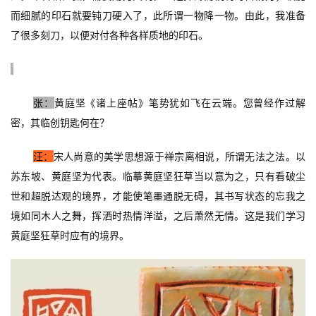
而细腻的印石就要钝刀硬入了，此所谓一物降一物。由此，我准备
坛
快
了很多刻刀，以便对付各种各样质地的印石。
讯
书
张：
黄庭坚《诸上座帖》笔势犹如飞在云端。您曾经作过解
法
征
密，其临创钥匙何在？
稿
汪：
宋人尚意的美学思想源于禅宗离相说，所谓无法之法。以
苏东坡、黄庭坚为代表。临摹黄庭坚狂草当以意为之，只有看破尘
学
术
世和超脱达观的境界，才能使笔墨通脱无碍，其书写状态的忘我之
研
境如同木人之舞，挥洒时热情洋溢，之后萧然无情。这是我们学习
究
黄庭坚狂草时应有的境界。
法
书
欣