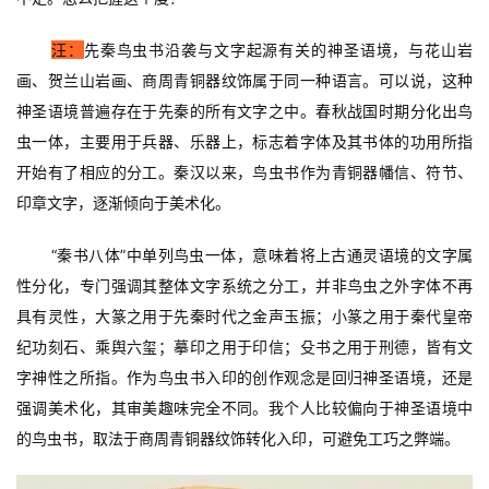
汪：
先秦鸟虫书沿袭与文字起源有关的神圣语境，与花山岩
画、贺兰山岩画、商周青铜器纹饰属于同一种语言。可以说，这种
神圣语境普遍存在于先秦的所有文字之中。春秋战国时期分化出鸟
虫一体，主要用于兵器、乐器上，标志着字体及其书体的功用所指
开始有了相应的分工。秦汉以来，鸟虫书作为青铜器幡信、符节、
印章文字，逐渐倾向于美术化。
“秦书八体”中单列鸟虫一体，意味着将上古通灵语境的文字属
性分化，专门强调其整体文字系统之分工，并非鸟虫之外字体不再
具有灵性，大篆之用于先秦时代之金声玉振；小篆之用于秦代皇帝
纪功刻石、乘舆六玺；摹印之用于印信；殳书之用于刑德，皆有文
字神性之所指。作为鸟虫书入印的创作观念是回归神圣语境，还是
强调美术化，其审美趣味完全不同。我个人比较偏向于神圣语境中
的鸟虫书，取法于商周青铜器纹饰转化入印，可避免工巧之弊端。