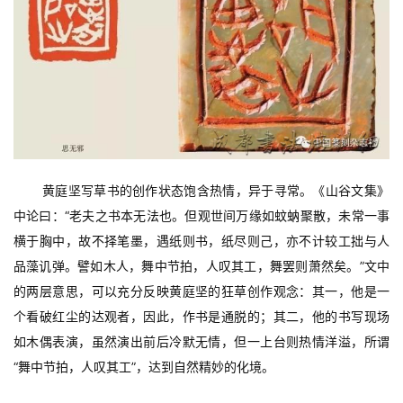
赏
砚
边
夜
话
美
术
黄庭坚写草书的创作状态饱含热情，异于寻常。《山谷文集》
图
中论曰：“老夫之书本无法也。但观世间万缘如蚊蚋聚散，未常一事
库
横于胸中，故不择笔墨，遇纸则书，纸尽则己，亦不计较工拙与人
品藻讥弹。譬如木人，舞中节拍，人叹其工，舞罢则萧然矣。”文中
容
的两层意思，可以充分反映黄庭坚的狂草创作观念：其一，他是一
易
个看破红尘的达观者，因此，作书是通脱的；其二，他的书写现场
寫
如木偶表演，虽然演出前后冷默无情，但一上台则热情洋溢，所谓
錯
“舞中节拍，人叹其工”，达到自然精妙的化境。
用
錯