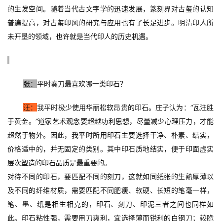
的生发空间。随着当代古文字学的迅速发展，篆刻界对古玺的认知
普遍提高，对古玺印风的研究与应用也有了长足进步。明清印人所
未开垦的领域，也许就是当代印人的历史机遇。
张：
平时奏刀最喜欢哪一类印石？
汪：
我平时极少使用华丽松软昂贵的印石。庄子认为：“瓦注胜
于黄金。”道家艺术观念要超越功利思想，尽量减少心理压力，才能
超然于物外。因此，我平时所用印石主要选择干净、朴素、结实，
价格适中的，并无固定的类别。其中印石质地结实，便于印面虚实
层次塑造的印石品质是最重要的。
对待不同的印石，要匹配不同的刻刀，这就如同纸张的生熟厚薄以
首
及不同的纤维材质，需要匹配不同肥瘦、软硬、长短的笔毫一样，
页
笔、墨、纸是相生相克的，印石、刻刀、印泥三者之间也同样如
此。印石粘性强，需要用刀爽利，宜选择薄而锐利的白钢刀；较脆
艺