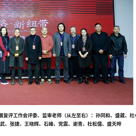
年展复评工作会评委、监审老师（从左至右）：孙同和、盛葳、杜
武、张捷、王晓辉、石峰、党震、谢青、杜松儒、盛天晔