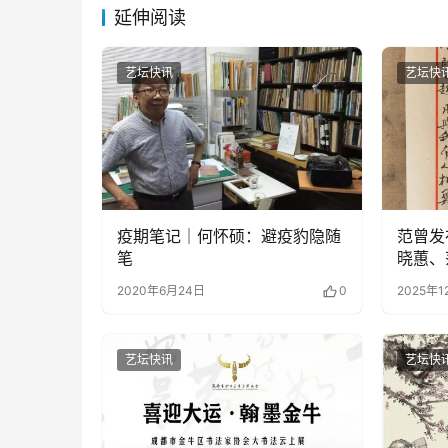
延伸阅读
艺坛快讯
艺坛快
疫期笔记｜何怀硕：避疫豹隐随
范曾发
笔
晓蕙、
2020年6月24日
0
2025年1
艺坛快讯
艺坛快