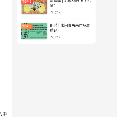
郭建辉 | 老成都的“五老七
贤”
7.1K
胡瑶 | 张问陶书画作品展
后记
7.1K
为中