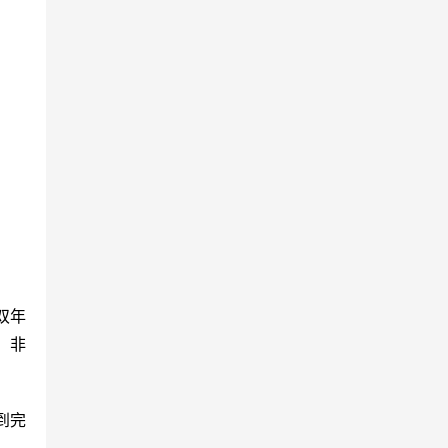
双年
，非
到完