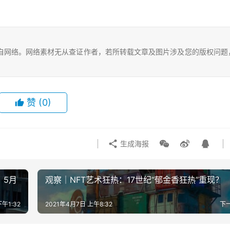
自网络。网络素材无从查证作者，若所转载文章及图片涉及您的版权问题
赞
(0)
生成海报
，5月
观察｜NFT艺术狂热：17世纪“郁金香狂热”重现？
午1:32
2021年4月7日 上午8:32
下