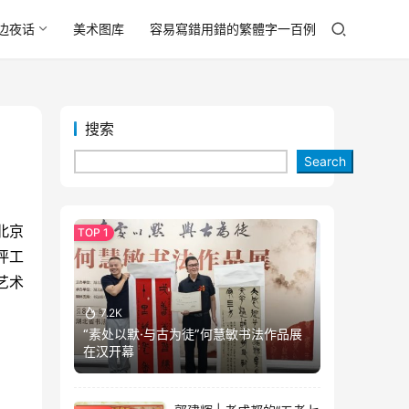
边夜话
美术图库
容易寫錯用錯的繁體字一百例
搜索
Search
北京
评工
艺术
7.2K
“素处以默·与古为徒”何慧敏书法作品展
在汉开幕