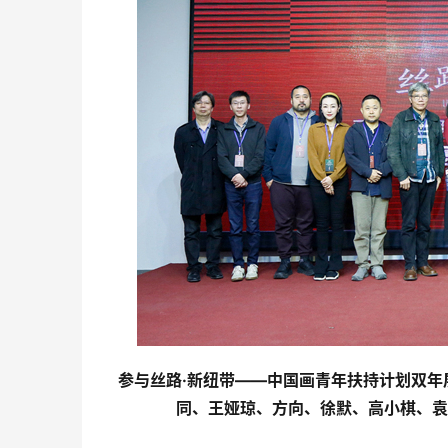
参与丝路·新纽带——中国画青年扶持计划双
同、王娅琼、方向、徐默、高小棋、袁