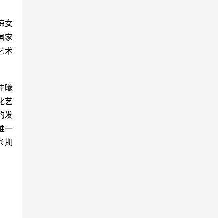
琼女
国家
艺术
佳曦
化艺
的发
唯一
长期