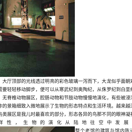
，大厅顶部的光线透过明亮的彩色玻璃一泻而下，大龙似乎面朝
需要轻轻移动脚步，便可以从寒武纪到奥陶纪，从侏罗纪到白垩
。无脊椎动物展区，腔肠动物和节肢动物慢慢地演化，有些被浸
作的景箱细致入微地展示了生物的形态特点和生活环境。越来越
鸟类展区是我儿时最喜欢的部分，形态各异的鸟那不同的眼神凝
样性，生物的演化从陆地往空中发展…
整个老馆的建筑与馆内陈