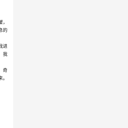
蟹，
息的
我进
，我
、奇
来。