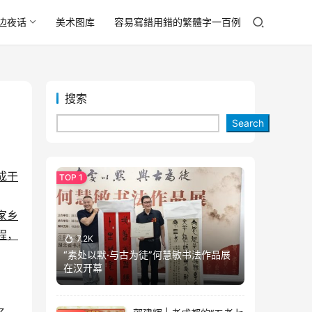
边夜话
美术图库
容易寫錯用錯的繁體字一百例
搜索
Search
成于
家乡
程，
7.2K
“素处以默·与古为徒”何慧敏书法作品展
在汉开幕