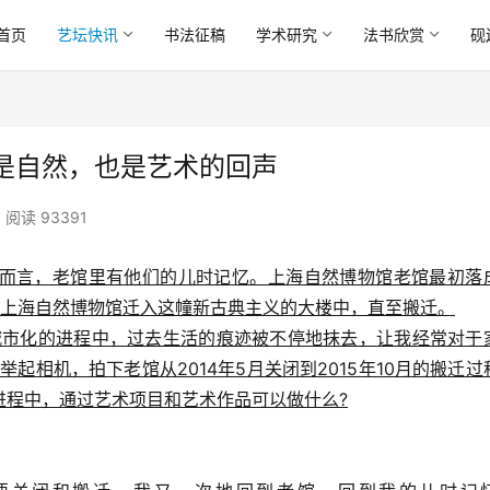
首页
艺坛快讯
书法征稿
学术研究
法书欣赏
砚
是自然，也是艺术的回声
阅读 93391
而言，老馆里有他们的儿时记忆。上海自然博物馆老馆最初落
年，上海自然博物馆迁入这幢新古典主义的大楼中，直至搬迁。
城市化的进程中，过去生活的痕迹被不停地抹去，让我经常对于
起相机，拍下老馆从2014年5月关闭到2015年10月的搬迁过
进程中，通过艺术项目和艺术作品可以做什么?