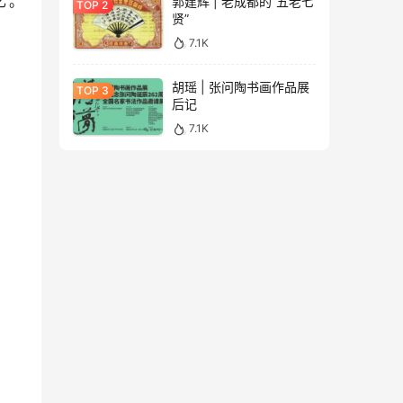
忆。
郭建辉 | 老成都的“五老七
贤”
7.1K
胡瑶 | 张问陶书画作品展
后记
7.1K