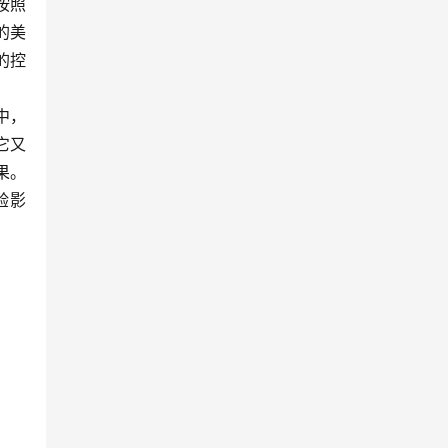
按照
的美
的控
中，
它又
果。
验影