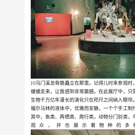
川马门溪龙骨骼矗立在那里。记得儿时来参观时
缓缓走来，让我感到非常震撼。在此展厅中，只
生物千万亿年漫长的演化只在咫尺之间纳入眼帘
福尔马林的液体中，优雅而安静，一个个手工制
其中，鱼类、两栖类、爬行类，动物分门别类，
观众，并也展示着物种的多