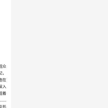
观众
纪，
泡在
深入
视着
…
设形