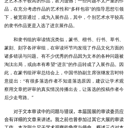
乏艺术水平较高的作品，甚为遗憾；一些问题不太严重的作
容
品，在充分考虑作品的艺术性和“多样包容”的指导思想引领
易
下，被宽容通过，成为入展作品，其中，个别艺术水平较高
寫
錯
的隶书作品更是入选了进京展作品。
用
錯
和隶书组的审读情况类似，篆书、楷书、行书、草书、
的
篆刻、刻字各评审组，在审读环节均发现了作品文化方面的
繁
诸多错误与问题。有不少优秀的作品因为文本的各种问题被
體
淘汰出局，或由本有希望
“进京”的作品转成了入展作品。因
字
此，在篆书组评审总结会上，中国书协副主席张继发言时特
一
百
意提出：“有很多落选作者不知道落选原因，建议让学术观
例
察用文章把评审的真实情况传播出去，让落选的投稿作者今
”
后少走弯路。
对于文本审读中的问题与错误，本届国展的审读委员应
会有详细的文章来讲述。我之前也曾参加过其它大展的审读
工作，本次则立足于学术观察的角度与使命，概述三点对本