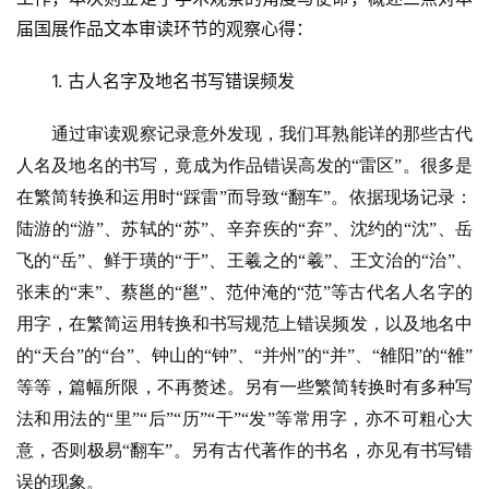
届国展作品文本审读环节的观察心得：
1. 古人名字及地名书写错误频发
通过审读观察记录意外发现，我们耳熟能详的那些古代
人名及地名的书写，竟成为作品错误高发的
“雷区”。很多是
在繁简转换和运用时“踩雷”而导致“翻车”。依据现场记录：
陆游的“游”、苏轼的“苏”、辛弃疾的“弃”、沈约的“沈”、岳
飞的“岳”、鲜于璜的“于”、王羲之的“羲”、王文治的“治”、
张耒的“耒”、蔡邕的“邕”、范仲淹的“范”等古代名人名字的
用字，在繁简运用转换和书写规范上错误频发，
以及地名中
的
“天台”的“台”、钟山的“钟”、“并州”的“并”、“雒阳”的“雒”
等等，篇幅所限，不再赘述。另有一些繁简转换时有多种写
法和用法的“里”“后”“历”“干”“发”等常用字，亦不可粗心大
意，否则极易“翻车”。另有古代著作的书名，亦见有书写错
误的现象。