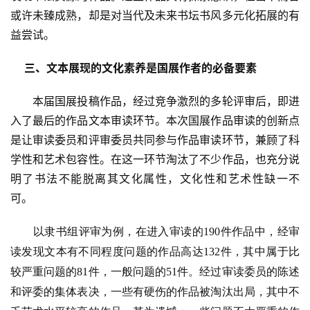
研
或许未臻成熟，却是对当代及未来书坛书风多元化拓展的有
究
益尝试。
法
三、文本展现的文化素养是国展作者的必备要素
书
欣
本届国展投稿作品，经过竞争激烈的多轮评审后，即进
赏
入了最后的作品文本审读环节。本次国展作品审读的创新点
是让审读委员和评审委员共同参与作品审读环节，兼顾了科
砚
学性和艺术包容性。在这一环节淘汰了不少作品，也充分说
边
明了书法不能脱离其文化属性，文化性和艺术性缺一不
夜
话
可。
以隶书组评审为例，在进入审读的
190件作品中，经审
美
术
读发现文本有不同程度问题的作品高达132件，其中属于比
图
较严重问题的81件，一般问题的51件。经过审读委员的陈述
库
和评委的集体表决，一些有硬伤的作品被淘汰出局，其中不