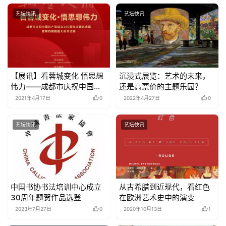
艺坛快讯
艺坛快讯
【展讯】看蓉城变化 悟思想
沉浸式展览：艺术的未来，
伟力——成都市庆祝中国共
还是高票价的主题乐园？
产党成立100周年主题艺术
2021年4月17日
0
2022年4月27日
0
展暨第四届翰墨天府书法展
艺坛快讯
艺坛快讯
中国书协书法培训中心成立
从古希腊到近现代，看红色
30周年题贺作品选登
在欧洲艺术史中的演变
2023年7月27日
0
2020年10月13日
1