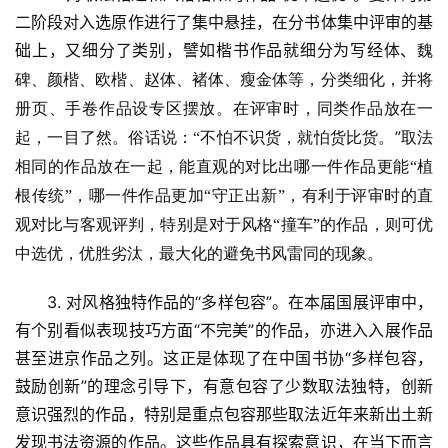
二阶段对入选原作进行了集中悬挂，在分书体集中评审的基
础上，又细分了类别，譬如楷书作品就细分为
写经体、
魏
首
碑、颜楷、欧楷、赵体、褚体、瘦金体等，分类细化，并将
页
册页、手卷作品设专区摆放。在评审时，同类作品放在一
”
起，一目了然。俗话说：
“不怕不识货，就怕货比货。
取法
艺
相同的作品放在一起，能直观的对比出哪一件作品更能
“植
坛
根传统”，哪一件作品更加“守正出新”，有利于评审时的直
快
讯
观对比与客观评判，特别是对于风格“撞车”的作品，则可优
中选优，优胜劣汰，最大化的避免书风雷同的现象。
书
3. 对风格独特作品的“多样包容”。在本届国展评审中，
法
征
有个别看似表现技巧方面“不完美”的作品，亦进入入展作品
稿
甚至进京作品之列。这正是体现了在中国书协“多样包容，
鼓励创新”的理念引导下，有意包容了少数取法独特，创新
学
意识强烈的作品，特别是重点包容那些取法近年来新出土新
术
发现书法资源的作品。这些作品具有探索意识，在当下而言