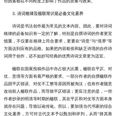
些因素都在不同程度上影响了作品的质量与效果。
3. 诗词格律及楹联常识是必备文化素养
诗词是书法创作最为常见的文本内容。因此，要对诗词
格律的必备知识有一定的了解，特别是自撰诗词的作者更宜
慎重，不仅要在格律上符合要求，更要在
“诗意”与“境界”等
方面达到应有的品格。如果把内容粗俗和缺乏诗境的自作诗
词用于创作，还不如抄写经典的优秀诗词文章更为适宜。
楹联在国展投稿作品中亦占较大比重，楹联在平仄、对
仗、意境等方面有着严格的要求。一部分作者的自撰楹联作
品因平仄错误、对仗不工整等原因而被淘汰；也有作者随意
改动前人楹联作品，而导致平仄错误；更应注意的是，一些
作者抄录的明清等时期的楹联，其在平仄和对仗等方面本身
就存在问题，导致以讹传讹。所以，要加强当代书家的综合
文化素养，方可对古代文本予以甄别和评判，从而
“择其善