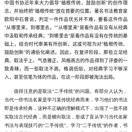
中国书协近年来大力倡导“植根传统，鼓励创新”的创作理
念，并始终把“植根传统”放在首要的位置。著名书法教育家
欧阳中石曾说，判定一件作品优劣并不难，要看这件作品
“从哪里来，到哪里去。”“从哪里来”是看作品有没有从经典
中汲取和传承经典；“到哪里去”是看作品有没有在传统的基
础上，结合时代审美有所创新，这或可视为对“植根传统、
鼓励创新”的通俗化阐述。因此，在复评阶段，那些立足经
典、取法乎上、气息雅正、风格高古的作品得到了评委的一
致青睐，而一些取法不高，格调低俗，对经典学习不够深
入，甚至信笔为体的作品，在这一阶段即被淘汰出局。
值得注意的是取法
“二手传统”的问题。有部分人认为，
当代一些书法名家是学习某传统经典而来，学习他们的书法
即是传承经典，这种不正确的理解模式下，出现了一批不踏
实取法古代经典，而是横向取法，形成了盲从学习当代名家
书法与表现技巧的“二手传统”。学习“二手传统”的作者，书