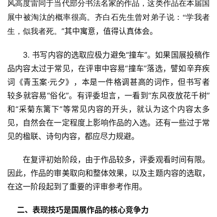
风高度雷同于当代部分书法名家的作品，这类作品在本届国
展中被淘汰的概率很高。齐白石先生曾对弟子说：“学我者
”
其中寓意，值得认真体会。
生，似我者死。
3. 书写内容的选取应极力避免“撞车”。如果国展投稿作
品内容太过于常见，在评审中容易“撞车”落选，譬如辛弃疾
词《青玉案·元夕》，本是一件格调甚高的词作，但书写者
较多就容易“俗化”。有评委坦言，一看到“东风夜放花千树”
和“采菊东篱下”等常见内容的开头，就认为这个内容太多
见，自然会在一定程度上影响作品的入选。还有一些过于常
见的楹联、诗句内容，都应尽力规避。
在复评初始阶段，由于作品较多，评委观看时间有限。
因此，作品的审美取向和整体效果，以及主题内容的选取，
在这一阶段起到了重要的评审参考作用。
二、表现技巧是国展作品的核心竞争力