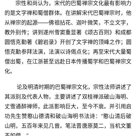
欣
宗性和尚认为，宋代的巴蜀禅宗文化最有影响力
赏
的是文字禅和蜀僧群体。在讲解宋代巴蜀禅宗时，他
从禅宗的起源——佛祖拈花、迦叶微笑，不立文字，
砚
边
教外别传；讲到遂州雪窦重显著《颂古百则》和成都
夜
圆悟克勤著《碧岩录》开创了文字禅的顶峰之作；圆
话
悟克勤参拜法演，法演以诗偈点化；再至宋代大量蜀
僧出蜀，在江浙甚至远赴日本传播蜀学和巴蜀禅宗文
美
术
化。
图
库
论及明清时期的巴蜀禅宗文化，宗性法师讲述了
其派别及代表人物，主要讲述了双桂禅派破山海明、
容
丈雪通醉禅师，此派影响巨大，至今不衰。并引用启
易
功先生赞憨山德清和破山海明书法诗：“憨山清后破
寫
錯
山明，五百年来见几曾。笔法晋唐原莫二，当机文董
用
不如僧。”