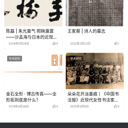
陈磊 | 朱光墨气 照映瀛寰
王家葵 | 诗人的墓志
——沙孟海与日本的近现代
书法文化交流略论
2026年5月28日
0
2020年3月23日
1
学术研究
学术研究
金石全形 · 博古传真——全
朵朵花开淡墨痕丨《中国书
形拓到底是什么？
法报》近现代女性书法家专
题
2019年4月26日
5
2025年3月9日
0