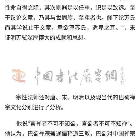
性命自得之际，其次则器足以任重，识足以致远。至
于议论文章，乃其与世周旋，至粗者也。阁下论苏氏
而其学说止于文章，意欲尊苏氏，适卑之耳。”，来
证明苏轼深厚博大的成就和思想。
宗性法师还对唐、宋、明清以及现当代的巴蜀禅
宗文化分别进行了分析。
首
他说“言禅者不可不知蜀，言蜀者不可不知禅”。
页
他认为，巴蜀禅宗兼通儒释道三教，巴蜀对中国禅宗