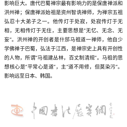
影响巨大。唐代巴蜀禅宗最有影响力的是保唐禅派和
艺
洪州禅；保唐禅派始祖是资州智诜禅师，为禅宗五祖
坛
快
弘忍十大弟子之一。他传灯于处寂，处寂传灯于无
讯
相，无相传灯于无住，主要思想是“无忆、无念、无
妄”。洪州禅的开创者是什邡马祖道一禅师，他自少
书
学佛禅于巴蜀，弘法于江西，是禅宗史上具有开创性
法
征
的人物，所谓“马祖建丛林，百丈制清规”。马祖的思
稿
想核心是“平常心是道”，主“道不用修，但莫染污”。
影响远至日本、韩国。
学
术
研
究
法
书