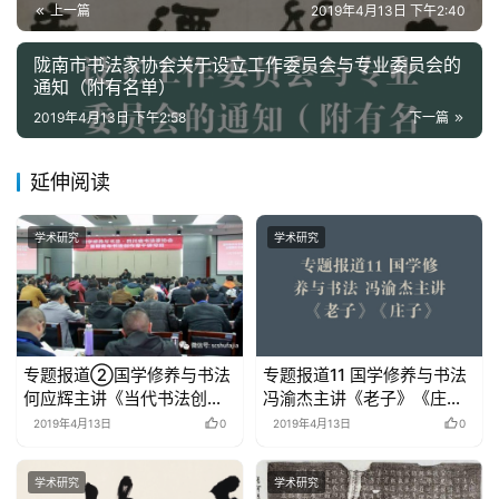
上一篇
2019年4月13日 下午2:40
陇南市书法家协会关于设立工作委员会与专业委员会的
通知（附有名单）
2019年4月13日 下午2:58
下一篇
延伸阅读
学术研究
学术研究
专题报道②国学修养与书法
专题报道11 国学修养与书法
何应辉主讲《当代书法创作
冯渝杰主讲《老子》《庄
中的传统文化修养》
子》
2019年4月13日
0
2019年4月13日
0
学术研究
学术研究