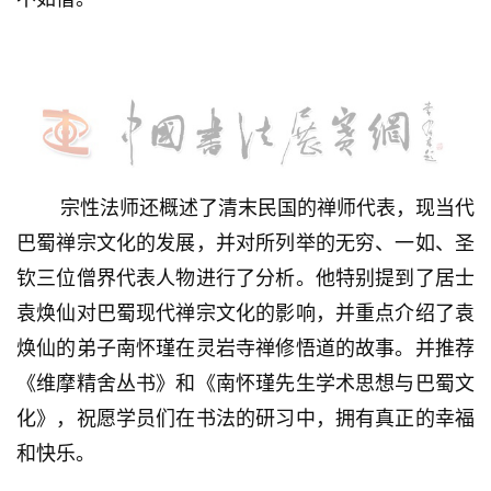
錯
的
繁
體
字
一
百
例
宗性法师还概述了清末民国的禅师代表，现当代
巴蜀禅宗文化的发展，并对所列举的无穷、一如、圣
钦三位僧界代表人物进行了分析。他特别提到了居士
袁焕仙对巴蜀现代禅宗文化的影响，并重点介绍了袁
焕仙的弟子南怀瑾在灵岩寺禅修悟道的故事。并推荐
《维摩精舍丛书》和《南怀瑾先生学术思想与巴蜀文
化》，祝愿学员们在书法的研习中，拥有真正的幸福
和快乐。