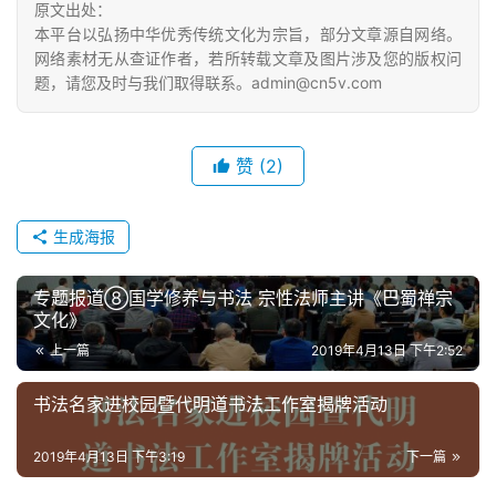
原文出处：
本平台以弘扬中华优秀传统文化为宗旨，部分文章源自网络。
网络素材无从查证作者，若所转载文章及图片涉及您的版权问
题，请您及时与我们取得联系。admin@cn5v.com
赞
(2)
生成海报
专题报道⑧国学修养与书法 宗性法师主讲《巴蜀禅宗
文化》
上一篇
2019年4月13日 下午2:52
书法名家进校园暨代明道书法工作室揭牌活动
2019年4月13日 下午3:19
下一篇