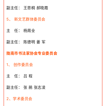
副主任： 王思桐 郝晓霞
5、 新文艺群体委员会
首
主 任： 杨周全
页
副主任： 陈德明 姜 军
艺
坛
陇南市书法家协会专业委员会
快
讯
1、 创作委员会
书
主 任： 吕 程
法
征
副主任： 张 鹃 张志凌
稿
2、学术委员会
学