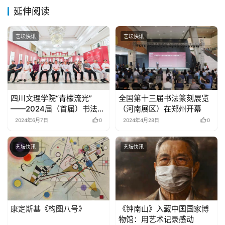
延伸阅读
艺坛快讯
艺坛快讯
四川文理学院“青檬流光”
全国第十三届书法篆刻展览
——2024届（首届）书法学
（河南展区）在郑州开幕
专业毕业生教学成果汇报暨
2024年6月7日
0
2024年4月28日
0
毕业生就业推介会在成都成
功举行
艺坛快讯
艺坛快讯
康定斯基《构图八号》
《钟南山》入藏中国国家博
物馆：用艺术记录感动