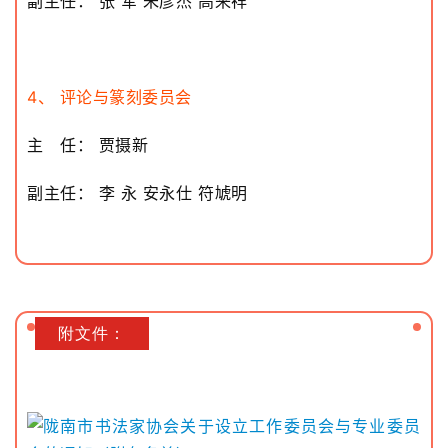
库
副主任： 张 军 朱彦杰 高来祥
容
易
4、 评论与篆刻委员会
寫
錯
主 任： 贾摄新
用
錯
副主任： 李 永 安永仕 符虓明
的
繁
體
字
一
百
附文件：
例