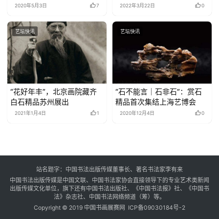
2020年5月3日
7
2022年3月22日
0
艺坛快讯
艺坛快讯
“花好年丰”，北京画院藏齐
“石不能言｜石非石”：赏石
白石精品苏州展出
精品首次集结上海艺博会
2021年1月4日
1
2020年12月4日
0
站名题字：中国书法出版传媒董事长、著名书法家李有来
中国书法出版传媒是中国文联、中国书法家协会直接领导下的专业艺术类新闻
出版传媒文化单位，旗下还有中国书法出版社、《中国书法报》社、《中国书
法》杂志社、中国书法网络频道（筹）等。
Copyright © 2019 中国书画展赛网
ICP备09030184号-2