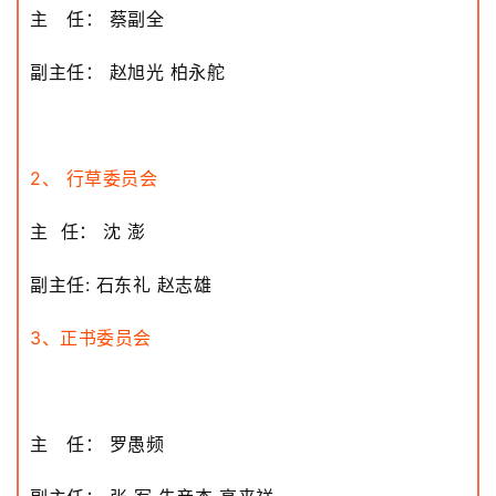
主 任： 蔡副全
术
研
副主任： 赵旭光 柏永舵
究
法
书
2、 行草委员会
欣
赏
主 任： 沈 澎
砚
副主任: 石东礼 赵志雄
边
夜
3、
正书委员会
话
美
术
主 任： 罗愚频
图