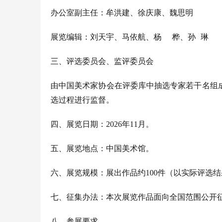
办公室副主任：
牟洪建
、
徐庆康
、
魏思明
展览
编辑
：
刘天宇
、
马依航
、
杨
桦
、
孙
琳
三、评选委员会、监评委员会
由中国美术家协会在评委库中抽选专家若干名组
选过程进行监督。
四、展览日期
：
202
6
年
11月
。
五、展览地点
：
中国美术馆
。
六、展览规模
：
展出作品
约
100件
（以实际评选结
七、征集办法：本次展览作品面向全国范围公开
八
、参展要求