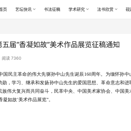
首页
艺坛快讯
书法征稿
学术研究
法书欣赏
砚
第五届“香凝如故”美术作品展览征稿通知
阅读 7360
中国民主革命的伟大先驱孙中山先生诞辰
160周年。为
缅怀
孙中
功勋，
学习、继承和发扬孙中山先生的爱国思想、革命意志和进
民族伟大复兴而共同奋斗，
民革中央
、中国
美术家协会
、中国美
香凝如故
’美术作品
展览
”
。