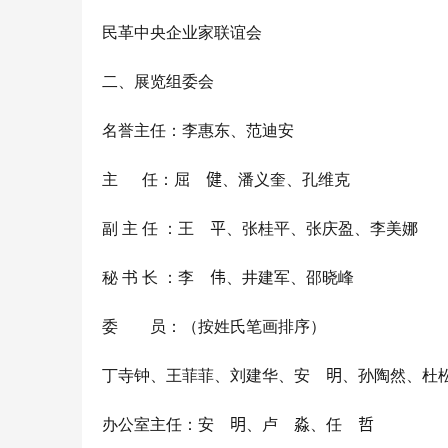
民革中央企业家联谊会
二、展览组委会
名誉主任：
李惠东
、
范迪安
健
主      
任：
屈　
、
潘义奎
、
孔维克
平
副 
主 
任 ：
王　
、
张桂平
、
张庆盈
、
李美娜
伟
秘 
书 
长 ：
李　
、
井建军
、邵晓峰
委　　员：（按姓氏笔画排序）
明
丁寺钟
、
王菲菲
、
刘建华、
安　
、
孙陶然
、
杜
明
淼
哲
办公室主任：
安　
、
卢　
、
任　