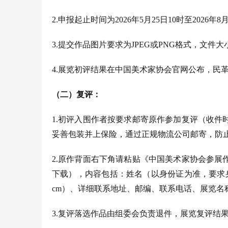
.
2
申报起止时间为
2026
年
5
月
2
5
日
1
0
时至
2026
年
8
.
3
提交作品图片要求为
JPEG或PNG格式，文件大小
.
4
展览初评结果在中国美术家协会官网公布
，民
（
二
）
复评：
1.
初评入围作者按要求邮寄原作参加复评（收件
妥善包装并上保险，通过正规物流公司邮寄，防
2.
原作背面右下角请粘贴《中国美术家协会参展
下载），内容包括：姓名（以身份证为准，要求
cm）、详细联系地址、邮编、联系电话、展览名
3.
复评落选作品由组委会负责退件，展览复评结