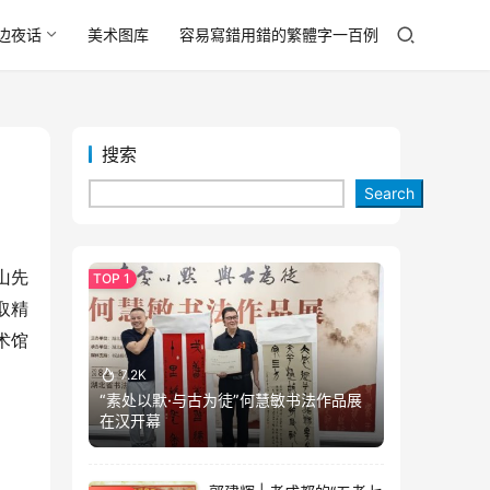
边夜话
美术图库
容易寫錯用錯的繁體字一百例
搜索
Search
山先
取精
术馆
7.2K
“素处以默·与古为徒”何慧敏书法作品展
在汉开幕