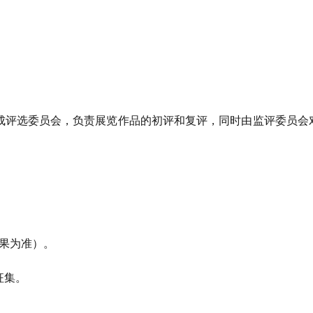
成评选委员会，
负责展览作品的初评和复评，
同时由监评委员会
果为准）
。
征集。