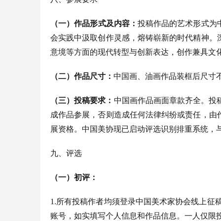
（一）
作品
形式及
内容：
投稿作品的艺术形式为
会实践中汲取创作灵感，熔铸崭新的时代精神。
意境等方面的现代转型与创新表达，
创作
兼具文
（二）
作品尺寸：
中国画
、
油画
作品
装框后尺寸
（
三
）
投稿要求：
中国画作品画面章款齐全。投
成
作品参展，否则造成任何法律纠纷或责任，由
展资格。中国美协现已启动评选识别排重系统，
九
、评选
（
一
）
初评：
.
1
所有投稿作者均须登录中国美术家协会线上征
账号，如实填写个人信息和作品信息。一人仅限