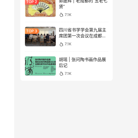
郭建辉 | 老成都的“五老七
贤”
7.1K
四川省书学学会第九届主
席团第一次会议在成都召
开（附学会专委会成员名
7.1K
单）
胡瑶 | 张问陶书画作品展
后记
7.1K