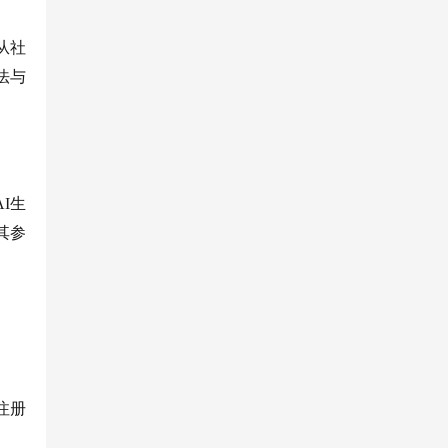
从社
法与
AI生
其参
。
注册