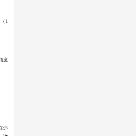
次（
1
颁发
在违