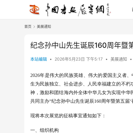
首页
美展通知
纪念孙中山先生诞辰160周年暨
本站编辑
•
2026年5月23日 下午5:17
•
美展通知
•
202
6
年
是伟大的民族英雄、伟大的爱国主义者、
生
为民族独立、社会进步、人民幸福建立的不朽
神，激励和团结海内外全体中华儿女为实现中华
共同主办
“
纪念孙中山先生诞辰
160周年暨
第
五
届
‘
现将本次展览的征稿事宜通知如下：
一、组织机构