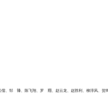
锋
翔
松儒
、
邹　
、
陈飞翔
、
罗　
、
赵云龙、
赵胜利
、
柳淳风
、
贺