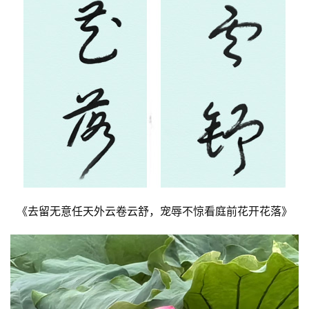
《去留无意任天外云卷云舒，宠辱不惊看庭前花开花落》