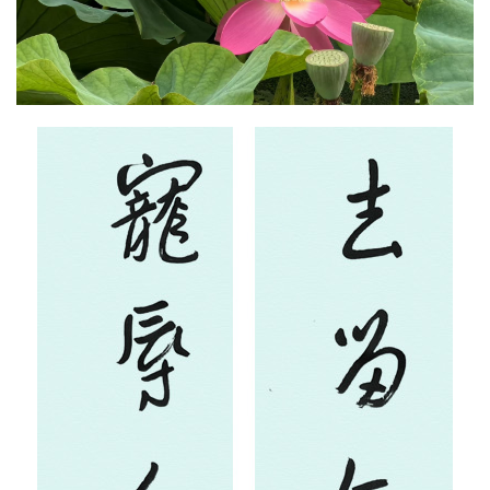
首
页
艺
坛
快
讯
书
法
征
稿
学