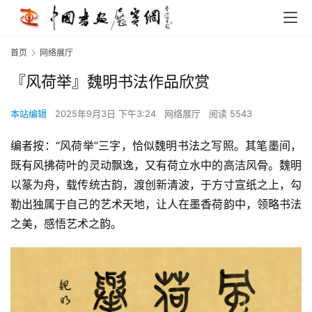
首页
网络展厅
『风荷举』魏明书法作品欣赏
本站编辑
2025年9月3日 下午3:24
网络展厅
阅读 5543
编者按：“风荷举”三字，恰似魏明书法之写照。其笔墨间，
既有风拂荷叶的灵动飘逸，又有荷立水中的高洁风骨。魏明
以篆为舟，载传统古韵，渡创新清波，于方寸宣纸之上，勾
勒出独属于自己的艺术天地，让人在墨香荷韵中，领略书法
之美，感悟艺术之韵。