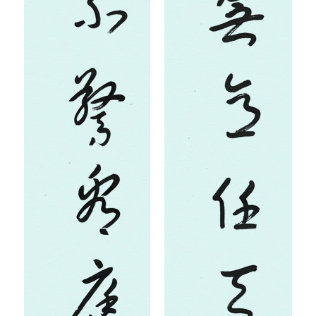
术
研
究
法
书
欣
赏
砚
边
夜
话
美
术
图
库