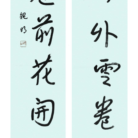
容
易
寫
錯
用
錯
的
繁
體
字
一
百
例