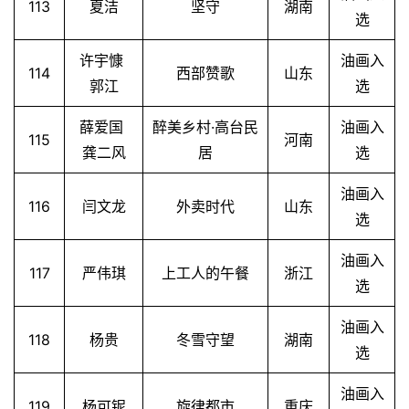
113
夏洁
坚守
湖南
选
许宇慷
油画入
114
西部赞歌
山东
郭江
选
薛爱国
醉美乡村·高台民
油画入
115
河南
龚二风
居
选
油画入
116
闫文龙
外卖时代
山东
选
油画入
117
严伟琪
上工人的午餐
浙江
选
油画入
118
杨贵
冬雪守望
湖南
选
油画入
119
杨可铌
旋律都市
重庆