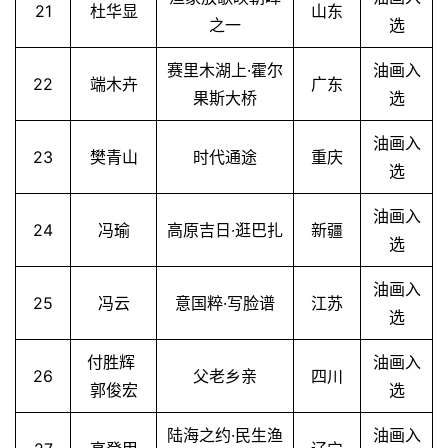
21
杜华显
山东
之一
选
赛里木湖上·霍尔
油画入
22
端木卉
广东
果斯大桥
选
油画入
23
樊青山
时代通途
重庆
选
油画入
24
冯瑜
高原吉日·逛巴扎
新疆
选
油画入
25
冯云
意国粹·写脸谱
江苏
选
付胜辉
油画入
26
父老乡亲
四川
郭俊宏
选
陆海之约·民生渔
油画入