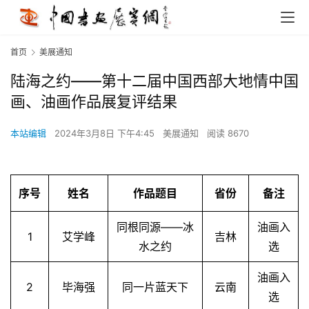
首页
美展通知
陆海之约——第十二届中国西部大地情中国
画、油画作品展复评结果
本站编辑
2024年3月8日 下午4:45
美展通知
阅读 8670
序号
姓名
作品题目
省份
备注
同根同源——冰
油画入
1
艾学峰
吉林
水之约
选
油画入
2
毕海强
同一片蓝天下
云南
选