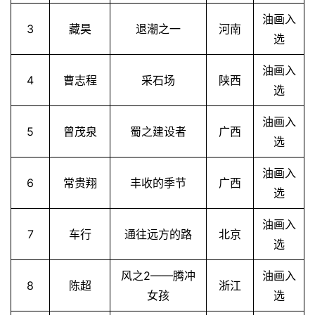
油画入
3
藏昊
退潮之一
河南
选
油画入
4
曹志程
采石场
陕西
选
油画入
5
曾茂泉
蜀之建设者
广西
选
油画入
6
常贵翔
丰收的季节
广西
选
油画入
7
车行
通往远方的路
北京
选
风之2——腾冲
油画入
8
陈超
浙江
女孩
选