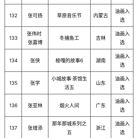
油画入
132
张可扬
草原音乐节
内蒙古
选
张伟时
油画入
133
冬捕鱼工
吉林
张嘉博
选
油画入
134
张侠
梭嘎的故事6
湖南
选
小城故事·茶馆生
油画入
135
张学
山东
活五
选
油画入
136
张亚林
烟火人间
广东
选
那年那城系列之
油画入
137
张增添
浙江
五
选