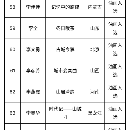
油画入
58
李佳佳
记忆中的旋律
内蒙古
选
油画入
59
李全
冬日暖茶
山东
选
油画入
60
李文勇
古城今貌
北京
选
油画入
61
李彦芳
城市变奏曲
山西
选
油画入
62
李燕霞
山居清韵
河南
选
时代记——山城
油画入
63
李昱华
黑龙江
·1
选