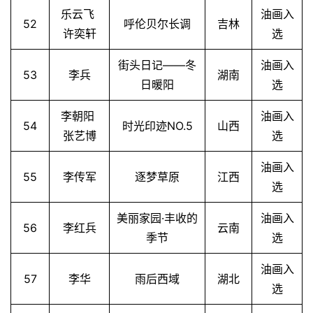
乐云飞
油画入
52
呼伦贝尔长调
吉林
许奕轩
选
街头日记——冬
油画入
53
李兵
湖南
日暖阳
选
李朝阳
油画入
54
时光印迹NO.5
山西
张艺博
选
油画入
55
李传军
逐梦草原
江西
选
美丽家园·丰收的
油画入
56
李红兵
云南
季节
选
油画入
57
李华
雨后西域
湖北
选