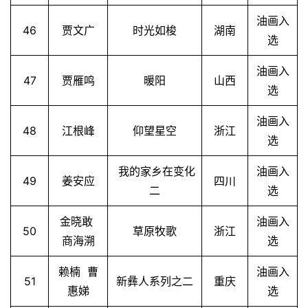
油画入
46
贾文广
时光如梭
湖南
选
油画入
47
贾雁鸣
暖阳
山西
选
油画入
48
江根峰
仰望星空
浙江
选
我的家乡在变化
油画入
49
姜安应
四川
二
选
金晓敢
油画入
50
草原牧歌
浙江
商海溯
选
赖楠 曹
油画入
51
新彝人系列之二
重庆
惠娣
选