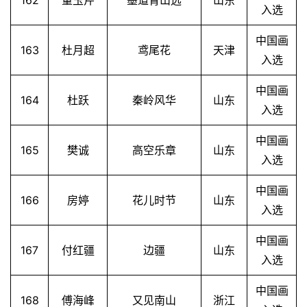
162
董玉芹
墨道青山远
山东
入选
中国画
163
杜月超
鸢尾花
天津
入选
中国画
164
杜跃
秦岭风华
山东
入选
中国画
165
樊诚
高空乐章
山东
入选
中国画
166
房婷
花儿时节
山东
入选
中国画
167
付红疆
边疆
山东
入选
中国画
168
傅海峰
又见南山
浙江