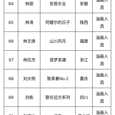
油画入
64
林丽
安居乐业
安徽
选
油画入
65
林涛
阿娜尔的日子
陕西
选
油画入
66
林文焕
山川风月
福建
选
油画入
67
林应杰
逐梦羌塘
浙江
选
油画入
68
刘大明
致青春No.2
重庆
选
油画入
69
刘栋
歌在远方系列
四川
选
油画入