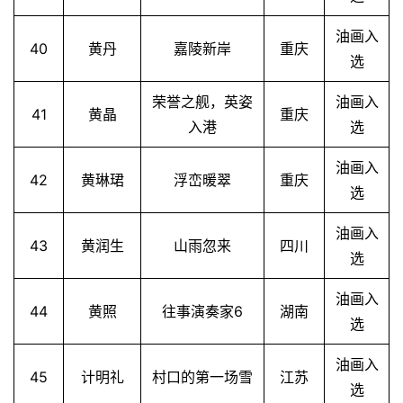
油画入
40
黄丹
嘉陵新岸
重庆
选
荣誉之舰，英姿
油画入
41
黄晶
重庆
入港
选
油画入
42
黄琳珺
浮峦暖翠
重庆
选
油画入
43
黄润生
山雨忽来
四川
选
油画入
44
黄照
往事演奏家6
湖南
选
油画入
45
计明礼
村口的第一场雪
江苏
选