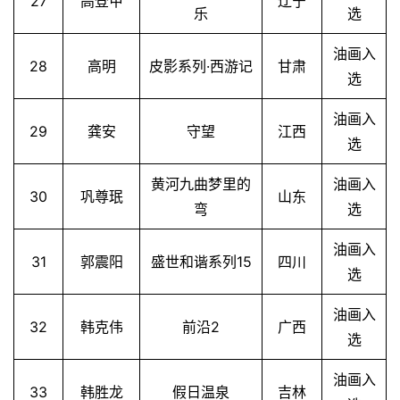
27
高登甲
辽宁
乐
选
油画入
28
高明
皮影系列·西游记
甘肃
选
油画入
29
龚安
守望
江西
选
黄河九曲梦里的
油画入
30
巩尊珉
山东
弯
选
油画入
31
郭震阳
盛世和谐系列15
四川
选
油画入
32
韩克伟
前沿2
广西
选
油画入
33
韩胜龙
假日温泉
吉林