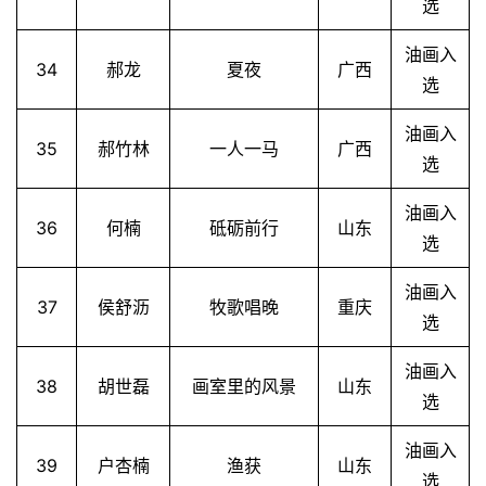
选
油画入
34
郝龙
夏夜
广西
选
油画入
35
郝竹林
一人一马
广西
选
油画入
36
何楠
砥砺前行
山东
选
油画入
37
侯舒沥
牧歌唱晚
重庆
选
油画入
38
胡世磊
画室里的风景
山东
选
油画入
39
户杏楠
渔获
山东
选