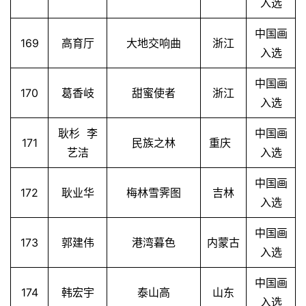
入选
中国画
169
高育厅
大地交响曲
浙江
入选
中国画
170
葛香岐
甜蜜使者
浙江
入选
耿杉 李
中国画
171
民族之林
重庆
艺洁
入选
中国画
172
耿业华
梅林雪霁图
吉林
入选
中国画
173
郭建伟
港湾暮色
内蒙古
入选
中国画
174
韩宏宇
泰山高
山东
入选