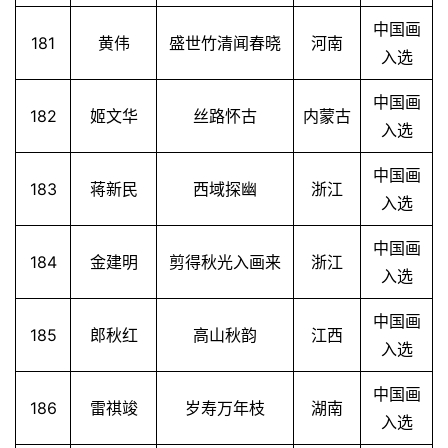
中国画
181
黄伟
盛世竹清闻春晓
河南
入选
中国画
182
姬文华
丝路怀古
内蒙古
入选
中国画
183
蒋新民
西域探幽
浙江
入选
中国画
184
金建明
剪得秋光入画来
浙江
入选
中国画
185
郎秋红
高山秋韵
江西
入选
中国画
186
雷祺竣
岁寿万年枝
湖南
入选