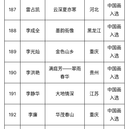
中国画
187
雷占凯
云深夏亦寒
河北
入选
中国画
188
李成全
墨韵街像
黑龙江
入选
中国画
189
李光灿
金色山乡
重庆
入选
满庭芳——翠雨
中国画
190
李洪艳
贵州
春华
入选
中国画
191
李静华
大地情深
江苏
入选
中国画
192
李廉
华茂春山
重庆
入选