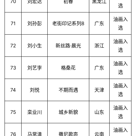
70
刘宏达
初春
黑龙江
选
油画入
71
刘孙彭
老街印记系列8
广东
选
油画入
72
刘小生
新丝路·晨光
浙江
选
油画入
73
刘艺孛
格桑花
广东
选
油画入
74
刘悦
不期而遇
天津
选
油画入
75
栾业川
城乡新貌
山东
选
油画入
76
马常清
撒尼歌声
云南