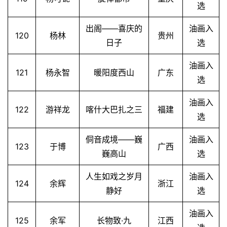
选
出阁——喜庆的
油画入
120
杨林
贵州
日子
选
油画入
121
杨永智
暖阳度西山
广东
选
油画入
122
游祥龙
喀什大巴扎之三
福建
选
侗音成境——巍
油画入
123
于博
广西
巍高山
选
人生如戏之岁月
油画入
124
余辉
浙江
静好
选
油画入
125
余军
长物致·九
江西