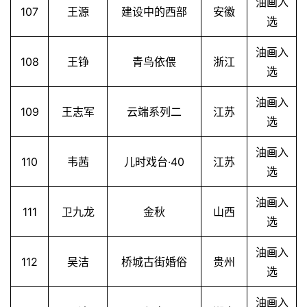
油画入
107
王源
建设中的西部
安徽
选
油画入
108
王铮
青鸟依偎
浙江
选
油画入
109
王志军
云端系列二
江苏
选
油画入
110
韦茜
儿时戏台·40
江苏
选
油画入
111
卫九龙
金秋
山西
选
油画入
112
吴洁
桥城古街婚俗
贵州
选
油画入