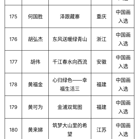
中国画
175
何国胜
泽跟藏寨
重庆
入选
中国画
176
胡弘杰
东风送暖绿青山
浙江
入选
中国画
177
胡伟
千江春水向西流
安徽
入选
心归绿色——幸
中国画
178
黄福金
福建
福生活三
入选
中国画
179
黄可为
金浦双鸳图
福建
入选
筑梦大山里的希
中国画
180
黄来娣
江苏
望
入选