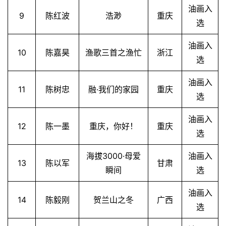
油画入
9
陈红波
浩渺
重庆
选
油画入
10
陈嘉昊
渔歌三首之渔忙
浙江
选
油画入
11
陈树忠
融·我们的家园
重庆
选
油画入
12
陈一墨
重庆，你好！
重庆
选
海拔3000·母爱
油画入
13
陈以军
甘肃
瞬间
选
油画入
14
陈毅刚
贺兰山之冬
广西
选