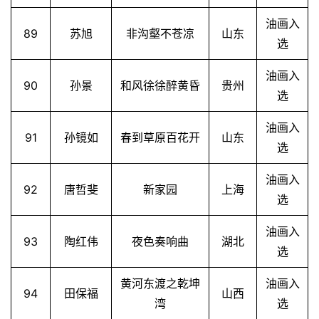
快
油画入
讯
89
苏旭
非沟壑不苍凉
山东
选
书
油画入
法
90
孙景
和风徐徐醉黄昏
贵州
选
征
稿
油画入
91
孙镜如
春到草原百花开
山东
选
学
术
油画入
研
92
唐哲斐
新家园
上海
选
究
油画入
93
陶红伟
夜色奏响曲
湖北
法
选
书
欣
黄河东渡之乾坤
油画入
94
田保福
山西
赏
湾
选