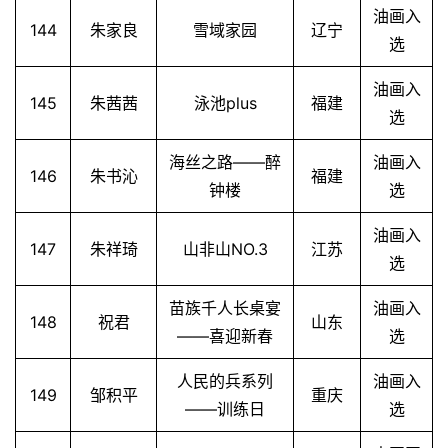
油画入
144
朱家良
雪域家园
辽宁
选
油画入
145
朱茜茜
泳池plus
福建
选
海丝之路——醉
油画入
146
朱书沁
福建
钟楼
选
油画入
147
朱祥琦
山非山NO.3
江苏
选
苗族千人长桌宴
油画入
148
祝君
山东
——喜迎新春
选
人民的兵系列
油画入
149
邹积平
重庆
——训练日
选