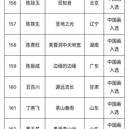
156
陈琼玉
觅知音
北京
入选
中国画
157
陈铁生
圣地之光
辽宁
入选
中国画
158
陈熹旺
芙蓉洞中天地宽
湖南
入选
中国画
159
陈振成
边缘的边缘
广东
入选
中国画
160
丑百川
源远流长
甘肃
入选
中国画
161
丁燕飞
茶山春雨
山东
入选
中国画