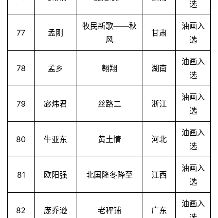
选
牧民新歌——秋
油画入
77
孟刚
甘肃
风
选
油画入
78
孟乡
翱翔
湖南
选
油画入
79
宓炜君
丝路二
浙江
选
油画入
80
牛亚东
黄土情
河北
选
油画入
81
欧阳强
北国隆冬降至
江西
选
油画入
82
庞乔逊
老秤铺
广东
选