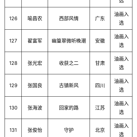
选
油画入
126
喻昌农
西部风情
广东
选
油画入
127
翟富军
幽篁翠微听晚潮
安徽
选
油画入
128
张光宏
收获之二
甘肃
选
油画入
129
张国良
古镇新风
四川
选
油画入
130
张海波
回家的路
江苏
选
油画入
131
张俊怡
守护
北京
选