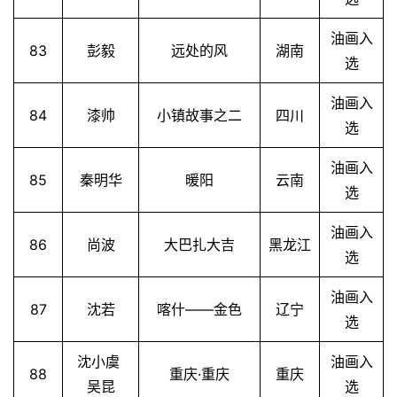
油画入
83
彭毅
远处的风
湖南
选
油画入
84
漆帅
小镇故事之二
四川
选
油画入
85
秦明华
暖阳
云南
选
油画入
86
尚波
大巴扎大吉
黑龙江
选
首
油画入
87
沈若
喀什——金色
辽宁
页
选
沈小虞
油画入
艺
88
重庆·重庆
重庆
坛
吴昆
选