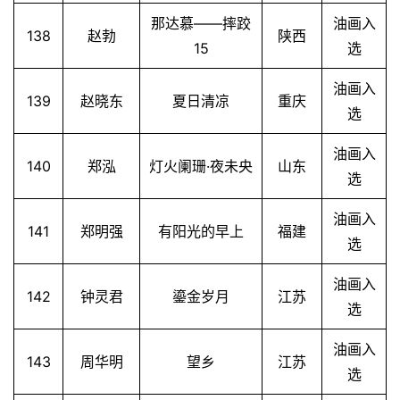
那达慕——摔跤
油画入
138
赵勃
陕西
15
选
油画入
139
赵晓东
夏日清凉
重庆
选
油画入
140
郑泓
灯火阑珊·夜未央
山东
选
油画入
141
郑明强
有阳光的早上
福建
选
油画入
142
钟灵君
鎏金岁月
江苏
选
油画入
143
周华明
望乡
江苏
选