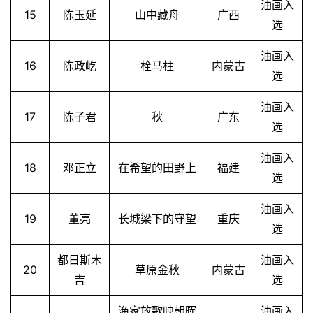
油画入
15
陈玉延
山中藏舟
广西
选
油画入
16
陈政屹
栓马柱
内蒙古
选
油画入
17
陈子君
秋
广东
选
油画入
18
邓正立
在希望的田野上
福建
选
油画入
19
董亮
长城梁下的守望
重庆
选
都日斯木
油画入
20
草原金秋
内蒙古
吉
选
渔家放歌映朝晖
油画入