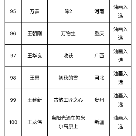
砚
油画入
95
万鑫
晞2
河南
边
选
夜
话
油画入
96
王朝刚
万物生
重庆
选
美
油画入
术
97
王华良
收获
广西
选
图
库
油画入
98
王惠
初秋的雪
河北
选
容
易
油画入
寫
99
王建新
古韵工匠之心
贵州
选
錯
用
当阳光洒在帕米
油画入
錯
100
王龙伟
新疆
尔高原上
选
的
繁