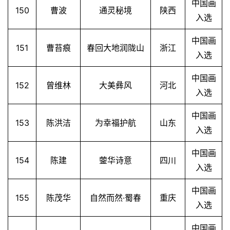
中国画
150
曹波
通灵秘境
陕西
入选
中国画
151
曹苔痕
春回大地润陇山
浙江
入选
中国画
152
曾维林
大美彝风
河北
入选
中国画
153
陈洪洁
为幸福护航
山东
入选
中国画
154
陈建
蓥华诗意
四川
入选
中国画
155
陈茂华
自然而然·蜀春
重庆
入选
中国画