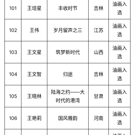
油画入
體
101
王培星
丰收时节
吉林
选
字
一
油画入
百
102
王伟
岁月留声之三
江苏
选
例
油画入
103
王文星
筑梦新时代
山西
选
油画入
104
王文智
归途
吉林
选
陆海之约——大
油画入
105
王晓林
甘肃
时代的港湾
选
油画入
106
王艳莉
国风雅韵
河南
选