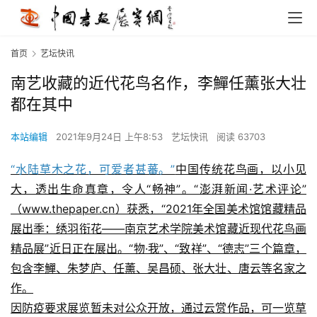
首页
艺坛快讯
南艺收藏的近代花鸟名作，李鱓任薰张大壮
都在其中
本站编辑
2021年9月24日 上午8:53
艺坛快讯
阅读 63703
“水陆草木之花，可爱者甚蕃。”
中国传统花鸟画，以小见
大，透出生命真章，令人“畅神”。“澎湃新闻·艺术评论”
（www.thepaper.cn）获悉，“2021年全国美术馆馆藏精品
展出季：绣羽衔花——南京艺术学院美术馆藏近现代花鸟画
精品展”近日正在展出。“物·我”、“致祥”、“德志”三个篇章，
包含李鱓、朱梦庐、任薰、吴昌硕、张大壮、唐云等名家之
作。
因防疫要求展览暂未对公众开放，通过云赏作品，可一览草