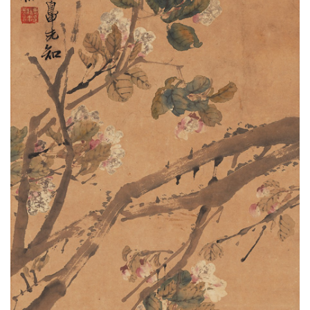
錯
用
錯
的
繁
體
字
一
百
例