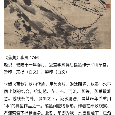
首
页
艺
坛
快
讯
书
《蕉鹅》李鱓 1746
法
题识：乾隆十一年春月，复堂李鱓醉后指墨作于平山草堂。
征
稿
铃印：宗扬（白文）、鱓印（白文）
李鱓《蕉鹅》以指代笔，用势奔放，淋漓酣畅，以墨与水不
学
同比例的结合，绘制鹅、花、石、河流、蕉等，蕉萧散雅
术
研
意。鹅线条简朴，淡墨之下，流水潺潺，是其晚年着重用
究
“水”的典型作品之一。笔墨间应物象形，作者在细致观察、
严谨索骥下抒畅自身。此刻，笔即为我，水墨相融下，已渐