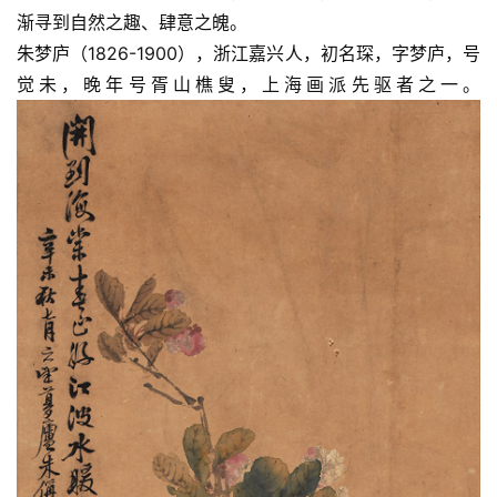
法
渐寻到自然之趣、肆意之魄。
书
朱梦庐（1826-1900），浙江嘉兴人，初名琛，字梦庐，号
欣
觉未，晚年号胥山樵叟，上海画派先驱者之一。
赏
砚
边
夜
话
美
术
图
库
容
易
寫