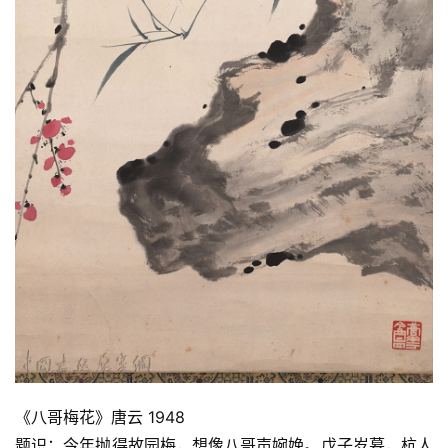
《八哥梅花》唐云 1948
​​​​​​题识：今年抛得故园梅，想像八哥声婉娩。戊子岁暮，杭人