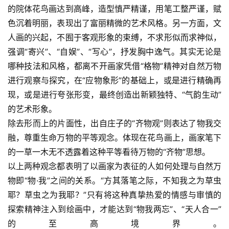
的院体花鸟画达到高峰，造型慎严精谨，用笔工整严谨，赋
色沉着明丽，表现出了富丽精微的艺术风格。另一方面，文
人画的兴起，不囿于客观形象的束缚，不求形似而求神似，
强调“寄兴”、“自娱”、“写心”，抒发胸中逸气。其实无论是
哪种技法和风格，都离不开画家凭借“格物”精神对自然万物
进行观察与探究，在“应物象形”的基础上，或是进行精确再
现，或是进行夸张形变，最终创造出新颖独特、“气韵生动”
的艺术形象。
除去形而上的片面性，出自庄子的“齐物观”则表达了物我交
融，尊重生命万物的平等观念。体现在花鸟画上，画家笔下
的一草一木无不透露着这种平等看待万物的“齐物”思想。
以上两种观念都表明了以画家为表征的人如何处理与自然万
物即“物·我”之间的关系。“方其落笔之际，不知我之为草虫
耶？草虫之为我耶？”只有将这种真挚热爱的情感与审慎的
探索精神注入到绘画中，才能达到“物我两忘”、“天人合一”
的至高境界。