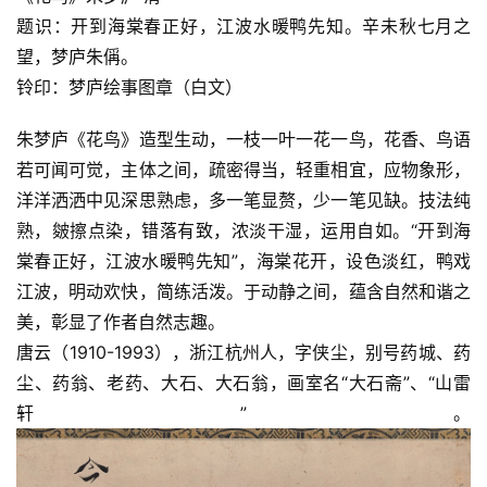
题识：开到海棠春正好，江波水暖鸭先知。辛未秋七月之
望，梦庐朱偁。
铃印：梦庐绘事图章（白文）
朱梦庐《花鸟》造型生动，一枝一叶一花一鸟，花香、鸟语
若可闻可觉，主体之间，疏密得当，轻重相宜，应物象形，
洋洋洒洒中见深思熟虑，多一笔显赘，少一笔见缺。技法纯
熟，皴擦点染，错落有致，浓淡干湿，运用自如。“开到海
棠春正好，江波水暖鸭先知”，海棠花开，设色淡红，鸭戏
江波，明动欢快，简练活泼。于动静之间，蕴含自然和谐之
美，彰显了作者自然志趣。
唐云（1910-1993），浙江杭州人，字侠尘，别号药城、药
尘、药翁、老药、大石、大石翁，画室名“大石斋”、“山雷
轩”。