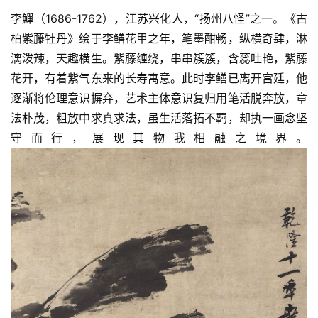
李鱓（1686-1762），江苏兴化人，“扬州八怪”之一。《古
柏紫藤牡丹》绘于李鳝花甲之年，笔墨酣畅，纵横奇肆，淋
漓泼辣，天趣横生。紫藤缠绕，串串簇簇，含蕊吐艳，紫藤
花开，有着紫气东来的长寿寓意。此时李鳝已离开宫廷，他
逐渐将伦理意识摒弃，艺术主体意识复归用笔活脱奔放，章
法朴茂，粗放中求真求法，虽生活落拓不羁，却执一画念坚
守而行，展现其物我相融之境界。