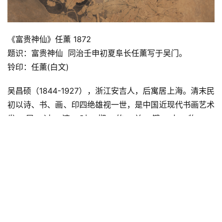
《富贵神仙》任薰 1872
​​​​​​题识：富贵神仙  同治壬申初夏阜长任薰写于吴门。
铃印：任薰(白文)
吴昌硕（1844-1927），浙江安吉人，后寓居上海。清末民
初以诗、书、画、印四绝雄视一世，是中国近现代书画艺术
发展过渡时期的关键人物。