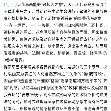
也。”
可见花鸟画能够“兴起人之意”，因此历代花鸟画家流连
于草木虫鱼之间，并对这些生动生命进行了敏锐的观察与高
度的概括提炼，塑造出了无数“形神兼备”的经典花鸟形象。
“一花一世界，一叶一菩提。”不同于山水画那种广袤壮阔、
神秘悠远的图式，花鸟画所绘内容往往具体而微。画家将审
美情趣、价值追求以及对自然生命的理解感悟寄托在这些身
边现实中的可触之物上，以小见大，透出生命真章，从而引
发观者的共鸣，达到“夺造化，移精神，促遐想，终有得”的
“畅神”境界。
据南京艺术学院美术馆典藏部介绍，展览分为三个章节：探
讨以画家为表征的人与自然万物之间关系的
“物·我”
部分，
即画作中透露出的严谨的“格物”治学态度和万物平等的“齐
物”观念；从花鸟画创作意图出发的
“致祥”
部分以及画家自
我表达的
“德志”
部分。观众在欣赏画家的艺术特色和纯熟技
法的同时，也可尝试理解画家在这些花鸟意象中所寄托的坚
持本心、积极乐观的情感精神以及矢志不渝、砥砺奋进的志