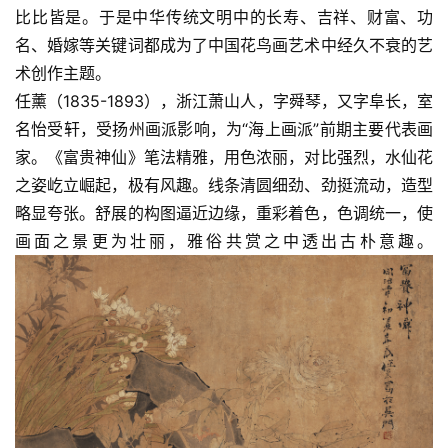
比比皆是。于是中华传统文明中的长寿、吉祥、财富、功
名、婚嫁等关键词都成为了中国花鸟画艺术中经久不衰的艺
术创作主题。
任薰（1835-1893），浙江萧山人，字舜琴，又字阜长，室
名怡受轩，受扬州画派影响，为“海上画派”前期主要代表画
家。《富贵神仙》笔法精雅，用色浓丽，对比强烈，水仙花
之姿屹立崛起，极有风趣。线条清圆细劲、劲挺流动，造型
略显夸张。舒展的构图逼近边缘，重彩着色，色调统一，使
画面之景更为壮丽，雅俗共赏之中透出古朴意趣。