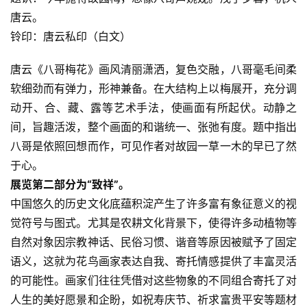
唐云。
铃印：唐云私印（白文）
唐云《八哥梅花》画风清丽潇洒，复色交融，八哥毫毛间柔
软细劲而有弹力，形神兼备。在大结构上以梅展开，充分调
动开、合、藏、露等艺术手法，使画面有所起伏。动静之
间，旨趣活泼，整个画面的和谐统一、张弛有度。题中指出
八哥是依照回想而作，可见作者对故园一草一木的早已了然
于心。
展览第二部分为“致祥”。
中国悠久的历史文化底蕴积淀产生了许多富有象征意义的视
觉符号与图式。尤其是农耕文化背景下，使得许多动植物等
自然对象因宗教神话、民俗习惯、谐音等原因被赋予了固定
语义，这就为花鸟画家表达自我、寄托情感提供了丰富灵活
的可能性。画家们往往凭借对这些物象的不同组合寄托了对
人生的美好愿景和企盼，如祝寿庆节、祈求富贵平安等题材