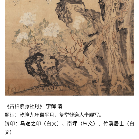
《古柏紫藤牡丹》 李鱓 清
题识：乾隆九年嘉平月，复堂懊道人李鱓写。
铃印：马逸之印（白文）、南坪（朱文）、竹溪居士（白
文）