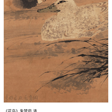
《花鸟》朱梦庐 清