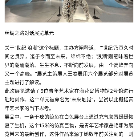
丝绸之路对话展览单元
关于“世纪·浪潮”这个标题，主办方阐释道， “‘世纪’乃亘久时
间之贯穿，迄于今而至未来，绵绵不绝；’浪潮’则意味着世
界的潮涌潮落、生生不息，不断向前发展，由一个高峰奔向
又一个高峰。”展览主策展人王春辰用六个展览部分对展览
主题进行了解读。
此次展览邀请了6位青年艺术家在海花岛博物馆2号馆进行
驻地创作，这个单元被命名为“未来触觉”，尝试以此概括青
年艺术家的当下思考。
展品中，一条干瘪的鲸鱼在白色展台上通过充气装置缓缓恢
复了生机，这个15米的仿真巨物，是青年艺术家岳艳娜为展
览带来的最新创作，这件作品来源于她数年前关注到的一则