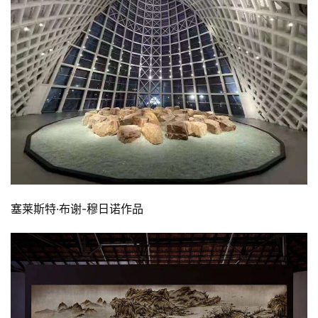
塞莱斯特·布谢-穆日诺作品