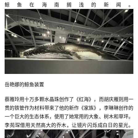
鲸鱼在海南搁浅的新闻。
岳艳娜的鲸鱼装置
蔡雅玲用十万多颗水晶珠创作了《红海》，而胡庆雁则用一
贯的铁管作为材料带来了他的新作《家族》，李琳琳创作的
一个巨大的生态体系，使用了她常用的大象、树木和草坪。
李苑琛借用天然高大的乔木，让镜片闪烁成白日的星光。