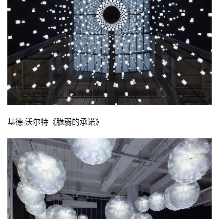
基德·沃尔特《脆弱的承诺》