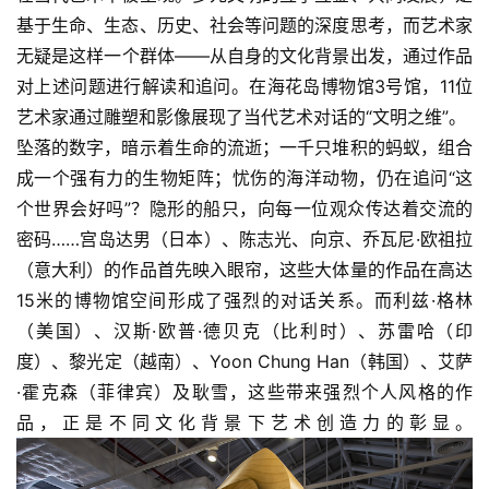
基于生命、生态、历史、社会等问题的深度思考，而艺术家
无疑是这样一个群体——从自身的文化背景出发，通过作品
对上述问题进行解读和追问。在海花岛博物馆3号馆，11位
首
页
艺术家通过雕塑和影像展现了当代艺术对话的“文明之维”。
坠落的数字，暗示着生命的流逝；一千只堆积的蚂蚁，组合
艺
成一个强有力的生物矩阵；忧伤的海洋动物，仍在追问“这
坛
个世界会好吗”？隐形的船只，向每一位观众传达着交流的
快
密码……宫岛达男（日本）、陈志光、向京、乔瓦尼·欧祖拉
讯
（意大利）的作品首先映入眼帘，这些大体量的作品在高达
15米的博物馆空间形成了强烈的对话关系。而利兹·格林
书
（美国）、汉斯·欧普·德贝克（比利时）、苏雷哈（印
法
度）、黎光定（越南）、Yoon Chung Han（韩国）、艾萨
征
稿
·霍克森（菲律宾）及耿雪，这些带来强烈个人风格的作
品，正是不同文化背景下艺术创造力的彰显。
学
术