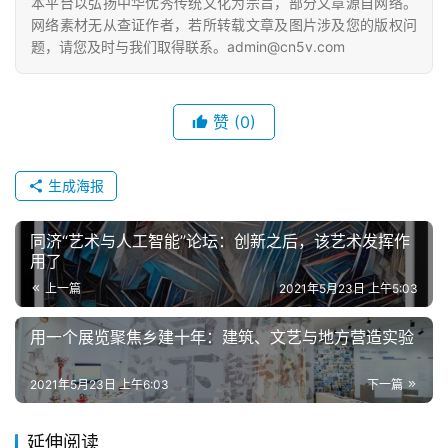
本平台以弘扬中华优秀传统文化为宗旨，部分文章源自网络。
网络素材无从查证作者，若所转载文章及图片涉及您的版权问
题，请您及时与我们取得联系。admin@cn5v.com
赞
(0)
生成海报
同济“艺术与人工智能”论坛：创新之后，该艺术发挥作
用了
上一篇
2021年5月23日 上午5:03
用一个展览聚焦乡建十年：建筑、文艺与地方营造实验
2021年5月23日 上午6:03
下一篇
延伸阅读