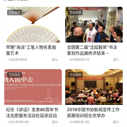
艺坛快讯
艺坛快讯
早期“海派”工笔人物名家扇
全国第二届“沈延毅奖”书法
面艺术
篆刻作品展终评结束 –
2020年6月6日
0
2019年6月27日
1
艺坛快讯
艺坛快讯
纪念《讲话》发表80周年书
2019中国书协新闻宣传工作
法志愿服务活动在延安启动
首期培训班在京举办
2022年5月23日
0
2019年8月13日
0