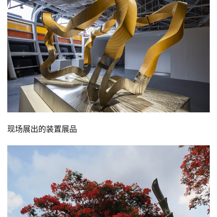
研
究
法
书
欣
赏
砚
边
现场展出的装置展品
夜
话
美
术
图
库