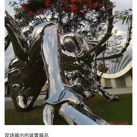
容
易
寫
錯
用
錯
的
繁
體
字
一
百
例
现场展出的装置展品