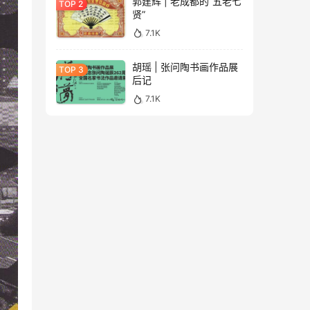
郭建辉 | 老成都的“五老七
贤”
7.1K
胡瑶 | 张问陶书画作品展
后记
7.1K