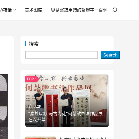
边夜话
美术图库
容易寫錯用錯的繁體字一百例
搜索
Search
7.2K
“素处以默·与古为徒”何慧敏书法作品展
在汉开幕