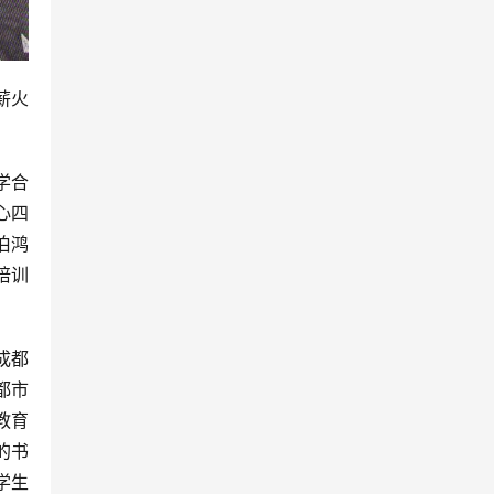
薪火
学合
心四
伯鸿
培训
成都
都市
教育
的书
学生