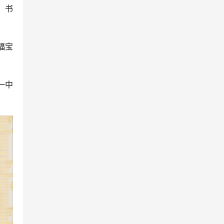
，书
福宝
一中