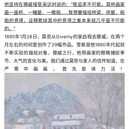
他坚持在挪威接受采访时说的：“我追求不可能。其他画家
画一座桥、一幢屋、一艘船……我想要描绘桥梁、房屋、船
舶的意境，诠释萦绕其中的意境之美本来就几乎是不可能
的。”
1895年1月28日，莫奈从Giverny的家启程去挪威，在两个
月左右的时间里创作了29幅作品。雪景是他1860年代起就
不断实验的描绘对象，挪威之行，他用画家的眼睛捕捉季
节、大气的变化与美。我们通过莫奈与家人的信件知道，在
严寒中画画，首先是体力活！