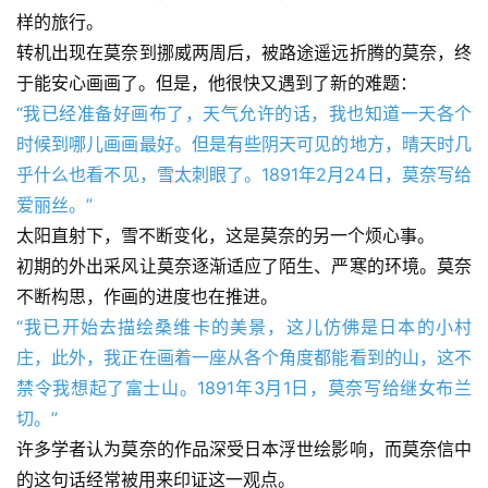
样的旅行。
转机出现在莫奈到挪威两周后，被路途遥远折腾的莫奈，终
首
于能安心画画了。但是，他很快又遇到了新的难题：
页
“我已经准备好画布了，天气允许的话，我也知道一天各个
时候到哪儿画画最好。但是有些阴天可见的地方，晴天时几
艺
坛
乎什么也看不见，雪太刺眼了。1891年2月24日，莫奈写给
快
爱丽丝。”
讯
太阳直射下，雪不断变化，这是莫奈的另一个烦心事。
初期的外出采风让莫奈逐渐适应了陌生、严寒的环境。莫奈
书
不断构思，作画的进度也在推进。
法
“我已开始去描绘桑维卡的美景，这儿仿佛是日本的小村
征
庄，此外，我正在画着一座从各个角度都能看到的山，这不
稿
禁令我想起了富士山。1891年3月1日，莫奈写给继女布兰
切。”
学
术
许多学者认为莫奈的作品深受日本浮世绘影响，而莫奈信中
研
的这句话经常被用来印证这一观点。