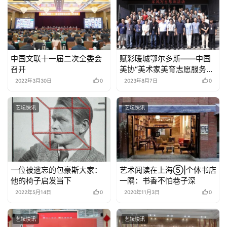
中国文联十一届二次全委会
赋彩暖城鄂尔多斯——中国
召开
美协“美术家美育志愿服务行
动”采风写生活动在鄂尔多斯
2022年3月30日
0
2023年8月7日
0
举办
艺坛快讯
艺坛快讯
一位被遗忘的包豪斯大家：
艺术阅读在上海⑤|个体书店
他的椅子启发当下
一隅：书香不怕巷子深
2022年5月14日
0
2020年11月3日
0
艺坛快讯
艺坛快讯