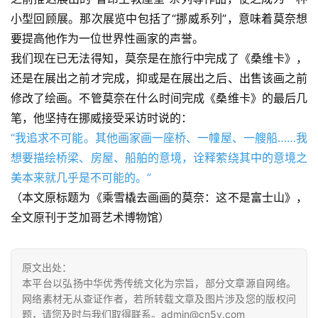
小型回顾展。那次展览中包括了“挪威系列”，意味着莫奈想
要提高他作为一位世界性画家的声誉。
我们现在已无法得知，莫奈是在旅行中完成了《桑维卡》，
还是在展出之前才完成，抑或是在展出之后、出售该画之前
修改了绘画。不管莫奈在什么时间完成《桑维卡》的最后几
笔，他坚持在挪威接受采访时说的：
“我追求不可能。其他画家画一座桥、一幢屋、一艘船……我
想要描绘桥梁、房屋、船舶的意境，诠释萦绕其中的意境之
美本来就几乎是不可能的。”
（本文原标题为《乘雪橇去画画的莫奈：这不是富士山》，
全文原刊于芝加哥艺术博物馆）
原文出处：
本平台以弘扬中华优秀传统文化为宗旨，部分文章源自网络。
网络素材无从查证作者，若所转载文章及图片涉及您的版权问
题，请您及时与我们取得联系。admin@cn5v.com