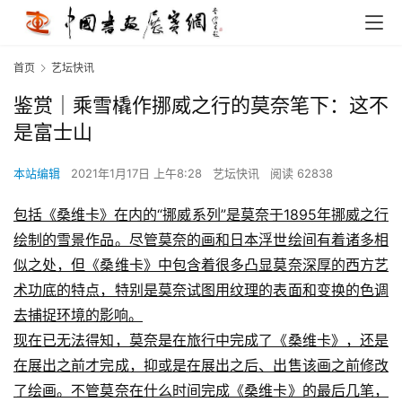
首页
艺坛快讯
鉴赏｜乘雪橇作挪威之行的莫奈笔下：这不
是富士山
本站编辑
2021年1月17日 上午8:28
艺坛快讯
阅读 62838
包括《桑维卡》在内的“挪威系列”是莫奈于1895年挪威之行
绘制的雪景作品。尽管莫奈的画和日本浮世绘间有着诸多相
似之处，但《桑维卡》中包含着很多凸显莫奈深厚的西方艺
术功底的特点，特别是莫奈试图用纹理的表面和变换的色调
去捕捉环境的影响。
现在已无法得知，莫奈是在旅行中完成了《桑维卡》，还是
在展出之前才完成，抑或是在展出之后、出售该画之前修改
了绘画。不管莫奈在什么时间完成《桑维卡》的最后几笔，