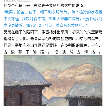
但莫奈有备而来，在给妻子爱丽丝的信中他说道：
“我买了设备，鞋子，帽子和衣服等等，除了极冷的状况我
不会冻僵…我应对得不错，当地人也非常惊讶，他们比我对
寒冷更敏感。1895年2月11日，莫奈写给爱丽丝。”
莫奈在继子的陪同下，乘雪橇外出采风，初来时的失望情绪
稍稍有了变化。最令莫奈惊艳的是挪威的山和结冰的瀑布。
但是天寒地冻外出作画还是受限，许多别致的景色，火车、
雪橇都不通路，必须滑雪到达。