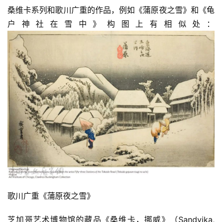
究
桑维卡系列和歌川广重的作品，例如《蒲原夜之雪》和《龟
户神社在雪中》构图上有相似处：
法
书
欣
赏
砚
边
夜
话
美
术
图
库
歌川广重《蒲原夜之雪》
芝加哥艺术博物馆的藏品《桑维卡，挪威》（Sandvika, 