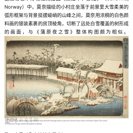
容
Norway）中，莫奈描绘的小村庄坐落于前景里大雪柔美的
易
寫
弧形框架与背景挺拔峻峭的山峰之间，莫奈用浓稠的白色颜
錯
料画的银装素裹的房顶棱角，切断了远处白雪覆盖的树形成
用
的画面，与《蒲原夜之雪》整体构图颇为相似。
錯
的
繁
體
字
一
百
例