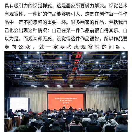
页
具有吸引力的视觉样式，这是画家所要努力解决。视觉艺术
有观赏性，一件好的作品能够吸引人，这是在创作每一件作
艺
品中一定不能忽略的重要一环。很多画家的作品，包括我自
坛
己也会出现这种情况：自己在某一件作品前很自得其乐、自
快
以为是，而观众却无感，没觉得这件作品很好，所以作品要
讯
走向公众，就一定要考虑观赏性的问题。
书
法
征
稿
学
术
研
究
法