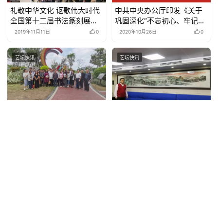
礼敬中华文化 讴歌伟大时代
中共中央办公厅印发《关于
全国第十二届书法篆刻展览
巩固深化“不忘初心、牢记使
篆书篆刻刻字展开幕式在山
命”主题教育成果的意见》
2019年11月11日
0
2020年10月26日
0
东济南举行
艺坛快讯
艺坛快讯
【资讯】成都市金牛区书法
著名画家姚叶红走进成都
家协会全国第十三届国展入
舰，向人民海军成立70周年
展作者创作经验分享会在金
献礼！
2024年4月23日
0
2019年4月23日
0
牛区社区党群服务中心顺利
举办
艺坛快讯
艺坛快讯