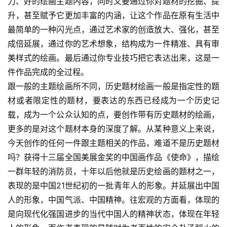
力、好的绘画主题内容，同时又要通过你对题材的挖掘、提
錯
用
升，甚至赋予它更加丰富的内涵，让这个作品在原有生活中
錯
最简单的一种闪光点，通过艺术家的创造放大、强化，甚至
的
成倍延展，通过你的艺术想象，结构成为一件精准、具有审
繁
美样式的绘画。最后通过你专业技巧把它表达出来，这是一
體
件作品完成的全过程。
字
跟一般的主题绘画所不同，历史题材绘画一般是指定性的题
一
百
材或者限定性的题材，要表达的东西已经成为一个历史记
例
载，成为一个公众认知的点，要创作带有历史题材的绘画，
更多的是对这个题材本身的深度了解。从某种意义上来说，
今天创作的任何一件跟主题相关的作品，难道不是历史题材
吗？获得十三届全国美展金奖的中国画作品《使命》，描绘
一群年轻的消防员，十年以后他就是历史绘画的题材之一，
表现的是中国21世纪初的一批青年人的形象。并延展出中国
人的形象，中国气派、中国精神。往宏观的方面看，体现的
是向现代化强国进步的当代中国人的精神状态，体现在年轻