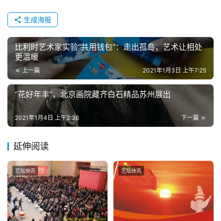
生成海报
比利时艺术家实验“共用钱包”：走出孤岛，艺术让相处
更温暖
上一篇
2021年1月3日 上午7:25
“花好年丰”，北京画院藏齐白石精品苏州展出
2021年1月4日 上午2:36
下一篇
延伸阅读
艺坛快讯
艺坛快讯