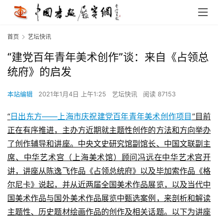
首页
艺坛快讯
“建党百年青年美术创作”谈：来自《占领总
统府》的启发
本站编辑
2021年1月4日 上午1:25
艺坛快讯
阅读 87153
“
日出东方——上海市庆祝建党百年青年美术创作项目
”目前
正在有序推进，主办方近期就主题性创作的方法和方向举办
了创作辅导和讲座。中央文史研究馆副馆长、中国文联副主
席、中华艺术宫（上海美术馆）顾问冯远在中华艺术宫开
讲，讲座从陈逸飞作品《占领总统府》以及毕加索作品《格
尔尼卡》说起，并从近两届全国美术作品展览，以及当代中
国美术作品与国外美术作品展览中甄选案例，来剖析和解读
主题性、历史题材绘画作品的创作及相关话题。以下为讲座