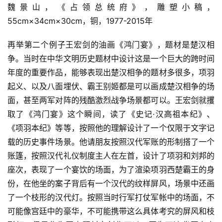
魏景山，《占领总统府》，雕塑小稿，
55cm×34cm×30cm，铜，1977-2015年 
再举第二个例子王宏剑的油画《鸿门宴》，题材是楚汉相
争。当时在中华文明历史题材中设计这是一个巨大的跨时间
年度的重要作品，能够表现出楚汉相争的题材多很多，项羽
起义、以及八面埋伏、霸王别姬都是可以画成楚汉相争的场
面，甚至两军对阵的残酷激烈战争场景都可以。王宏剑就攫
取了《鸿门宴》这个瞬间，读了《史记·汉高祖本纪》、
《项羽本纪》等等，按照他的理解设计了一个仅限于文字记
载的历史事件场景。他请朋友按照汉代军账的形制搭了一个
账篷，按照汉代礼仪制度主人在左首，设计了项羽和刘邦的
座次，表现了一个宴饮的场面，为了渲染项羽西楚霸王的身
份，在他坐的案子背后有一个汉代的纹样屏风，场景中还画
了一个枝形的汉代灯。按照当时行军打仗军帐中的场面，不
可能像宫廷中的豪华，不可能携带这么具体考究的屏风和枝