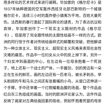
用多样化的艺术样式来进行阐释。毕加索的《格尔尼卡》是
1937年纳粹德国的空军轰炸西班牙北部巴斯特的一个城镇
格尔尼卡，连续三小时的轰炸使小镇夷为平地，百姓大量死
伤。法西斯的暴行激起了国际舆论的谴责，为了表达抗议和
哀悼，毕加索创作了一个现实主义题材的作品《格尔尼
卡》，但是用了完全跟传统的主题性绘画不一样的方式。欧
洲的同行惊于作者对传统绘画样式的颠覆和突破，把他解读
为一种立体主义、现实主义、超现实主义风格来表现社会性
灾难的痛苦。作品中一位妇女从火中的房上掉下来，另外一
个妇女冲到画面的中心，在左边有一位母亲抱着一个死孩
子，地上还有一个战士的尸体，一手握剑，剑的旁边有一朵
正在生长的鲜花，画的左边还有一匹老马，被长矛刺杀，举
头盼顾的牛和马头之间还有张着嘴的小鸟，从窗口还伸进一
个手臂，手中还举着一个灯照耀着血腥的场面，整个作品由
红白灰三色组成的画面。当时的欧洲评论家认为，这件作品
反映了画家对古典绘画因素的吸收，例如怀抱着死婴的母亲