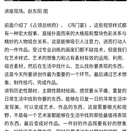
书
讲座现场。赵东阳 图
欣
赏
前面介绍了《占领总统府》、《鸿门宴》，这些视觉样式都
有一种宏大叙事、直接扑面而来的大格局和整块色彩关系与
砚
精妙的人物组合关系，这是能够吸引人注意力，进而打动人
边
的一件作品。受过专业训练的画家们都不缺技术，但是我们
夜
话
在艺术样式、艺术的想象力和占有素材有效的运用、利用、
组合素材，然后在生活中找什么、怎么找你要表现的东西，
美
这是今天所要讲创作最为重要的一个环节。最后通过艺术想
术
象、制作技巧，完成作品。
图
讲到历史性题材、主题性题材绘画，感觉要从平庸、重复的
库
日常生活中找到你要的东西，能够在日复一日的寻常生活中
发现美、可以变成艺术、作品的东西，这是需要眼光和视
容
野，不是每一个艺术家都能够在生活中找到那些最值得表现
易
的东西，最后变成好作品。一件好的作品既要有好的想象
寫