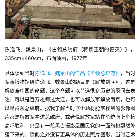
陈逸飞、魏景山，《占领总统府（蒋家王朝的覆灭）》，
335cm×460cm，布面油画，1977年
具体谈到当时
陈逸飞、魏景山的作品《占领总统府》
，当时
军事博物馆给陈逸飞、魏景山的题目是《解放到底》，这是
解放全中国的命题，这个命题可以节选很多历史的瞬间去表
达，可以是百万雄师过大江，也可以解放军解放南京，也可
以是占领总统府。据我了解当时这个题材能够找到的影像图
片都是解放军冲进总统府，或者说解放军站在总统府上举枪
高呼胜利，只是有一段黑白摄影是国民党的一面旗帜飘然降
落下来的，除此之外没有更具体的历史照片图形。当时艺术