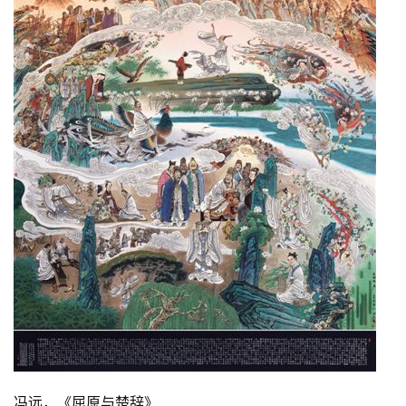
冯远，《屈原与楚辞》