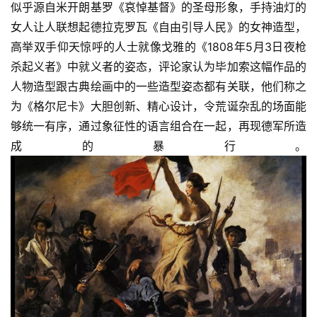
似乎源自米开朗基罗《哀悼基督》的圣母形象，手持油灯的
女人让人联想起德拉克罗瓦《自由引导人民》的女神造型，
高举双手仰天惊呼的人士就像戈雅的《1808年5月3日夜枪
杀起义者》中就义者的姿态，评论家认为毕加索这幅作品的
人物造型跟古典绘画中的一些造型姿态都有关联，他们称之
为《格尔尼卡》大胆创新、精心设计，令荒诞杂乱的场面能
够统一有序，通过象征性的语言组合在一起，再现德军所造
成的暴行。