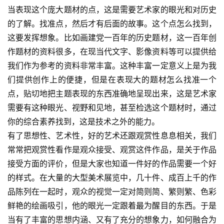
当表现这个庞大题材的点，这是需要艺术家的眼光和对历史
的了解。找准点，然后才有后面的故事。这个点怎么找到，
这要发挥想象。比如画建党一百年的历史题材，这一百年创
作题材的资料很多，在现当代文字、影像资料等可以提供给
我们作为参考的资料非常丰富。这种丰富一定意义上是为我
们提供创作上的便捷，但是在表现大的题材怎么找准一个
点，贴切地把主题表现的东西准确地呈现出来，这是艺术家
需要有这种眼光、视野和见地，甚至检选这个题材时，通过
你的综合素养找到，这是技术之外的能力。
有了思想性、艺术性，好的艺术还跟观赏性息息相关，我们
常常把观赏性看作是观众接受、观赏这件作品，是关于作品
接受方面的评价，但是大家也知道一件好的作品需要一个好
的样式。在大量的大型美术展览中，几十件、成百上千的作
品陈列在一起时，观众的视觉一定对简则简、繁则繁、色彩
鲜艳的绘画吸引，他的眼光一定跟着最为醒目的东西。于是
首
当有了丰富的思想内涵、又有了充分的想象力，如何融合为