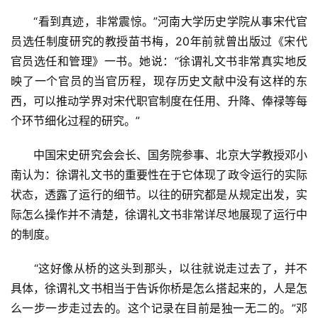
　　“看到真迹，非常震惊。”河南大学历史学院从事宋代官
书
员选任制度研究的教授苗书梅，20年前就曾出版过《宋代
法
官员选任和管理》一书。她说：“徐谓礼文书非常真实地反
征
映了一个官员的当官历程，现存历史文献中没有这样的东
稿
西，可以推动学界对宋代职官制度在任用、升降、俸禄等每
个环节细化过程的研究。”
学
术
　　中国宋史研究会会长、国务院参事、北京大学教授邓小
研
究
南认为：徐谓礼文书的重要性在于它体现了政令运行的实际
状态，透露了运行的细节。以往的研究都是从规定出发，实
法
际怎么操作并不清楚，徐谓礼文书非常详尽地展现了运行中
书
的制度。
欣
赏
　　“这好像从桥的这头到那头，以往就说走过去了，并不
具体，徐谓礼文书相当于告诉你桥是怎么搭起来的，人是怎
砚
么一步一步走过去的。这个记录在目前是独一无二的。”邓