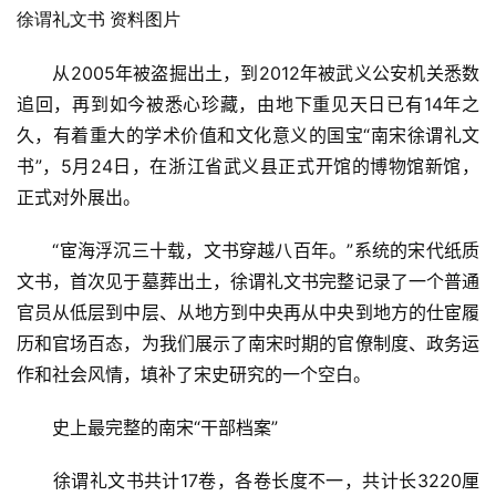
徐谓礼文书 资料图片
　　从2005年被盗掘出土，到2012年被武义公安机关悉数
追回，再到如今被悉心珍藏，由地下重见天日已有14年之
久，有着重大的学术价值和文化意义的国宝“南宋徐谓礼文
书”，5月24日，在浙江省武义县正式开馆的博物馆新馆，
正式对外展出。
　　“宦海浮沉三十载，文书穿越八百年。”系统的宋代纸质
文书，首次见于墓葬出土，徐谓礼文书完整记录了一个普通
官员从低层到中层、从地方到中央再从中央到地方的仕宦履
历和官场百态，为我们展示了南宋时期的官僚制度、政务运
作和社会风情，填补了宋史研究的一个空白。
　　史上最完整的南宋“干部档案”
　　徐谓礼文书共计17卷，各卷长度不一，共计长3220厘