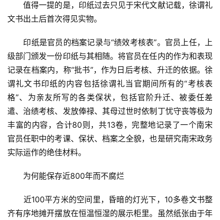
字
　　值得一提的是，印纸过去只见于宋代文献记载，徐谓礼
一
文书出土后首次得见实物。
百
例
　　印纸是官员的档案记录与“绩效考核表”。官员上任，上
级部门颁发一份印纸与其相随。将官员在任内的作为和表现
记录在档案内，称“批书”，作为日后考核、升迁的依据。徐
谓礼文书印纸的内容包括徐谓礼当官期间所有的“考核表
格”、为亲友所写的各类保状，包括官阶升迁、被委任差
遣、治绩考核、发放俸禄、其母过世时依制丁忧守丧等极为
丰富的内容，合计80则，共13卷，完整地记录了一个南宋
官员任职中的考课、保状、档案之全貌，也是研究南宋政务
实际运作的绝佳材料。
　　为何能保存近800年而不腐烂
　　近100平方米的空间里，昏暗的灯光下，10多卷文书整
齐有序地摊开摆放在恒温恒湿的展示柜里。虽然纸张由于年