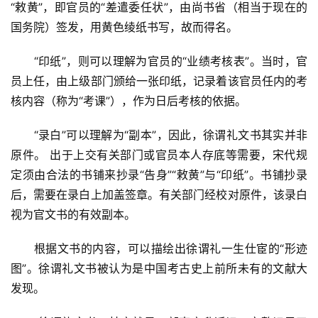
“敕黄”，即官员的“差遣委任状”，由尚书省（相当于现在的
国务院）签发，用黄色绫纸书写，故而得名。
　　“印纸”，则可以理解为官员的“业绩考核表”。当时，官
员上任，由上级部门颁给一张印纸，记录着该官员任内的考
核内容（称为“考课”），作为日后考核的依据。
　　“录白”可以理解为“副本”，因此，徐谓礼文书其实并非
原件。 出于上交有关部门或官员本人存底等需要，宋代规
定须由合法的书铺来抄录“告身”“敕黄”与“印纸”。书铺抄录
后，需要在录白上加盖签章。有关部门经校对原件，该录白
视为官文书的有效副本。
　　根据文书的内容，可以描绘出徐谓礼一生仕宦的“形迹
图”。徐谓礼文书被认为是中国考古史上前所未有的文献大
发现。