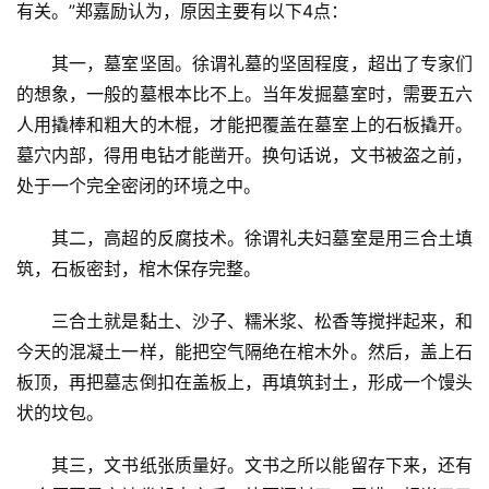
有关。”郑嘉励认为，原因主要有以下4点：
　　其一，墓室坚固。徐谓礼墓的坚固程度，超出了专家们
的想象，一般的墓根本比不上。当年发掘墓室时，需要五六
人用撬棒和粗大的木棍，才能把覆盖在墓室上的石板撬开。
墓穴内部，得用电钻才能凿开。换句话说，文书被盗之前，
处于一个完全密闭的环境之中。
　　其二，高超的反腐技术。徐谓礼夫妇墓室是用三合土填
筑，石板密封，棺木保存完整。
　　三合土就是黏土、沙子、糯米浆、松香等搅拌起来，和
今天的混凝土一样，能把空气隔绝在棺木外。然后，盖上石
板顶，再把墓志倒扣在盖板上，再填筑封土，形成一个馒头
状的坟包。
　　其三，文书纸张质量好。文书之所以能留存下来，还有