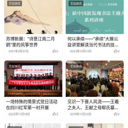
艺坛快讯
艺坛快讯
苏博新展：“诗意江南二月
何以承续——“承续”大展公
鹞”里的风筝世界
益讲堂解读当代书法的技道
求索
2021年3月31日
0
2023年10月13日
0
艺坛快讯
艺坛快讯
一场特殊的情景式党日活动
见识一下晋人风流——王羲
在四川红军第一村开展
之夫人、王献之母郗氏墓志
–
2022年11月18日
3
2019年11月24日
0