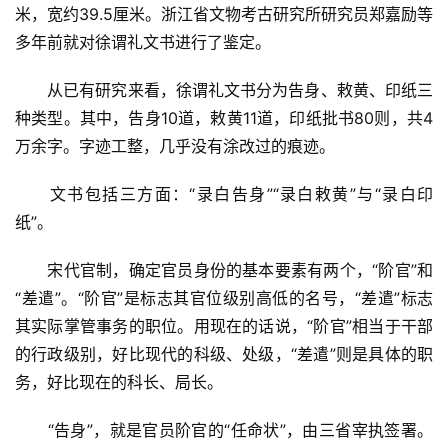
米，宽约39.5厘米。浙江省文物考古研究所研究员郑嘉励等
多年前就对徐谓礼文书进行了鉴定。
　　从已有研究来看，徐谓礼文书分为告身、敕黄、印纸三
种类型。其中，告身10道，敕黄11道，印纸批书80则，共4
万余字。字迹工整，几乎没有涂改过的痕迹。
　　文书包括三方面：“录白告身”“录白敕黄”与“录白印
纸”。
　　宋代官制，确定官员身份的基本要素有两个，“阶官”和
“差遣”。“阶官”是标志其官位级别高低的名号，“差遣”标志
其实际掌管事务的职位。用现在的话说，“阶官”相当于干部
的行政级别，好比现代的科级、处级，“差遣”则是具体的职
务，好比现在的科长、局长。
　　“告身”，就是官员阶官的“任命状”，由三省宰执签署。