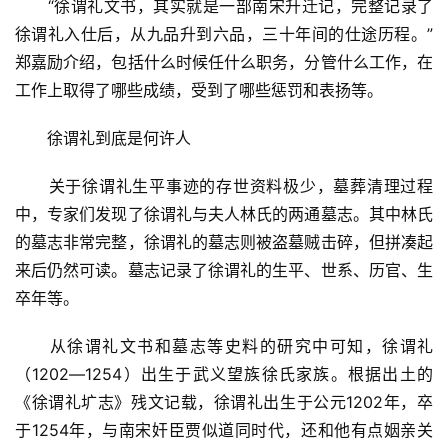
　　“徐谓礼文书，其实就是一部南宋升迁记，完整记录了
徐谓礼入仕后，从九品升到六品，三十年间的仕途历程。”
郑嘉励介绍，包括什么时候任什么职务，分管什么工作，在
工作上取得了哪些成绩，受到了哪些惩罚和表扬等。
　　徐谓礼到底是何许人
　　关于徐谓礼生平事迹的存世资料极少，墓葬清理过程
中，专家们发现了徐谓礼与夫人林氏的两通墓志。其中林氏
的墓志非常完整，徐谓礼的墓志则被盗墓贼击碎，但拼凑起
来后仍然可读。墓志记录了徐谓礼的生平、世系、历官、生
卒年等。
　　从徐谓礼文书和墓志等史料的研究中可知，徐谓礼
（1202―1254）出生于武义望族徐氏家族。根据出土的
《徐谓礼圹志》残文记载，徐谓礼出生于公元1202年，卒
于1254年，与南宋奸臣贾似道同时代，还和他有点姻亲关