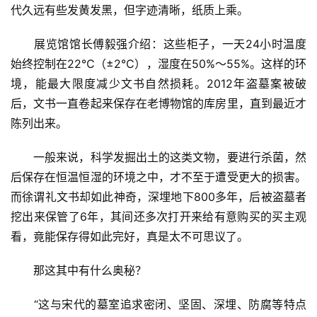
代久远有些发黄发黑，但字迹清晰，纸质上乘。
　　展览馆馆长傅毅强介绍：这些柜子，一天24小时温度
始终控制在22℃（±2℃），湿度在50%～55%。这样的环
境，能最大限度减少文书自然损耗。2012年盗墓案被破
后，文书一直卷起来保存在老博物馆的库房里，直到最近才
陈列出来。
　　一般来说，科学发掘出土的这类文物，要进行杀菌，然
后保存在恒温恒湿的环境之中，才不至于遭受更大的损害。
而徐谓礼文书却如此神奇，深埋地下800多年，后被盗墓者
挖出来保管了6年，其间还多次打开来给有意购买的买主观
看，竟能保存得如此完好，真是太不可思议了。
　　那这其中有什么奥秘？
　　“这与宋代的墓室追求密闭、坚固、深埋、防腐等特点