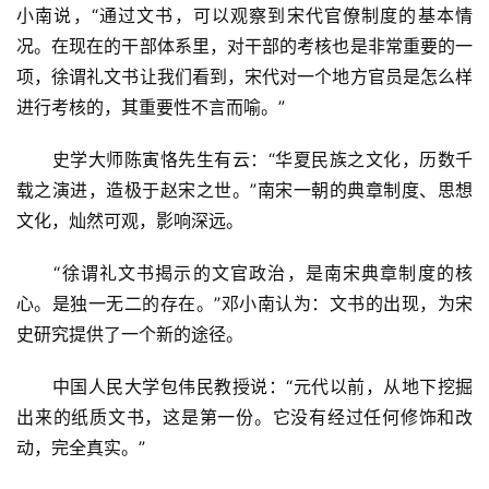
边
小南说，“通过文书，可以观察到宋代官僚制度的基本情
夜
况。在现在的干部体系里，对干部的考核也是非常重要的一
话
项，徐谓礼文书让我们看到，宋代对一个地方官员是怎么样
进行考核的，其重要性不言而喻。”
美
术
　　史学大师陈寅恪先生有云：“华夏民族之文化，历数千
图
载之演进，造极于赵宋之世。”南宋一朝的典章制度、思想
库
文化，灿然可观，影响深远。
容
　　“徐谓礼文书揭示的文官政治，是南宋典章制度的核
易
心。是独一无二的存在。”邓小南认为：文书的出现，为宋
寫
錯
史研究提供了一个新的途径。
用
錯
　　中国人民大学包伟民教授说：“元代以前，从地下挖掘
的
出来的纸质文书，这是第一份。它没有经过任何修饰和改
繁
动，完全真实。”
體