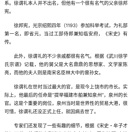
系。徐谓礼本人并不出名，但他有一个很有名气的父亲徐邦
宪。
　　徐邦宪，光宗绍熙四年（1193）参加科举考试，为礼部
第一名，即省元，当过工部侍郎兼知临安府，《宋史》有
传。
　　此外，徐谓礼的不少亲戚都很有名气。根据《武川徐学
氏宗谱》记载，他的舅父是大名鼎鼎的思想家、文学家陈
亮，而他的夫人则是南宋名臣林大中的曾孙女。
　　徐谓礼在世时当过最大的官，是现今上饶市的市长。实
际上，他最后的任命是“提举福建市舶兼知泉州”，泉州的长
官。这是个重要的岗位，泉州当时是世界性的贸易大港，很
可惜，徐谓礼还没正式上任，就因病去世了。
　　专家们还发现了一些有趣的细节，根据《宋史・牟子才