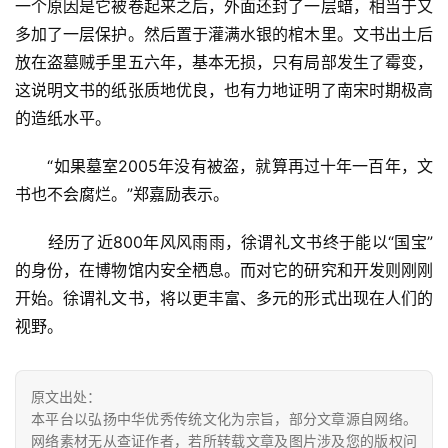
一个原因是它被卷起来之后，外面还封了一层蜡，相当于又
多加了一层保护。然后置于灌满水银的棺木里。文书出土后
放在盗墓贼手里五六年，基本无损，只有局部发生了霉变，
这说明文书的纸张质地优良，也有力地证明了南宋时期极高
的造纸水平。
　　“如果墓室2005年没有被盗，就算再过十年一百年，文
书也不会腐烂。”郑嘉励表示。
　　经历了近800年风风雨雨，徐谓礼文书终于能以“国宝”
的身份，在博物馆内安全栖息。而对它的研究和开发则刚刚
开始。徐谓礼文书，将以更丰富、多元的形式出现在人们的
视野。
原文出处：
本平台以弘扬中华优秀传统文化为宗旨，部分文章源自网络。
网络素材无从查证作者，若所转载文章及图片涉及您的版权问