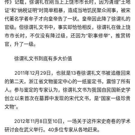
传》记载，徐谓礼在刚当上上饶市市长时，因为清理“土地
证”和“纳税证明”时简单粗暴，造成当地饥民聚众闹事，被宋
代著名学者牟子才向皇帝告了一状。皇帝因此降了徐谓礼的
官级。但徐谓礼文书中，事实却恰恰相反，徐谓礼在做上饶
市市长时，不仅没有降过级，还因为“职事修举”，推赏转
官，升了一级。
　　徐谓礼文书到底有多大价值
　　2011年12月29日，也就是13卷徐谓礼文书被追缴回来
的第二天，浙江省文物鉴定中心的一纸鉴定书，震惊了所有
首
人。参与鉴定的专家认为，徐谓礼文书为我国自民国新史学
页
创立以来首次在墓葬中发现的宋代文书，是“国家一级珍贵
文物”。
艺
坛
　　2012年11月8日至10日，一场关于这件宋史奇卷的学术
快
研讨会在武义举行。40多位专家从各地赶来。
讯