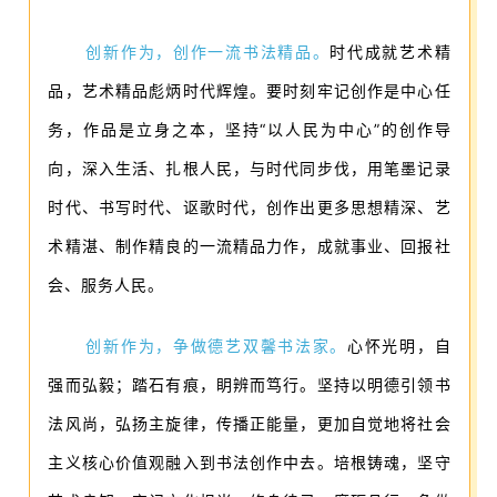
创新作为，创作一流书法精品。
时代成就艺术精
品，艺术精品彪炳时代辉煌。要时刻牢记创作是中心任
务，作品是立身之本，坚持“以人民为中心”的创作导
向，深入生活、扎根人民，与时代同步伐，用笔墨记录
时代、书写时代、讴歌时代，创作出更多思想精深、艺
术精湛、制作精良的一流精品力作，成就事业、回报社
会、服务人民。
创新作为，争做德艺双馨书法家。
心怀光明，自
强而弘毅；踏石有痕，眀辨而笃行。坚持以明德引领书
法风尚，弘扬主旋律，传播正能量，更加自觉地将社会
主义核心价值观融入到书法创作中去。培根铸魂，坚守