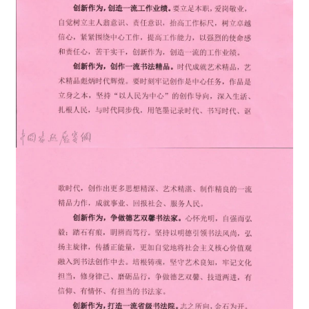
美
术
图
库
容
易
寫
錯
用
錯
的
繁
體
字
一
百