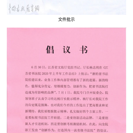
法
征
稿
文件批示
学
术
研
究
法
书
欣
赏
砚
边
夜
话