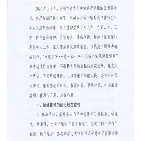
首
页
艺
坛
快
讯
书