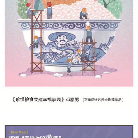
稿
学
术
研
究
法
书
欣
赏
砚
边
夜
话