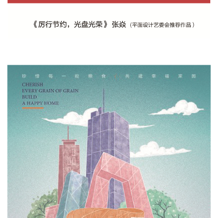
首
页
艺
坛
快
讯
书
法
征