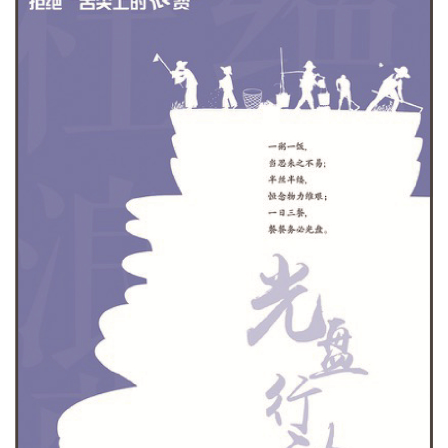
美
术
图
库
容
易
寫
錯
用
錯
的
繁
體
字
一
百
例