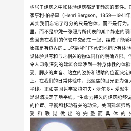
栖居于建筑之中和体验建筑都是非静态的事件。
家亨利·柏格森（Henri Bergson，1859
其实我们忘记了可分的只是物体，而不是行为。
里，而不是单凭一张照片所代表的某个静态的瞬
些因素在我们的体验中交织在一起，组成了能够
象都是有边界的……然后我们下意识地把所有体
设体验具有和与之相关的物体同样的明确界限。
令人印象深刻的建筑会牵涉到一种身体性的体验
受、脚步的声音、站立的姿势和眼睛的位置决定
上。在我们的日常体验中，比聚焦的目光更为强
平线。正如美国哲学家拉尔夫• 沃尔多• 爱默生（Ral
是眼睛决定了地平线。”生命力持久的建筑能够
的位置、平衡和移动有关的动觉。美国建筑师路易斯•沙利
受和联觉做出的完整而具体的