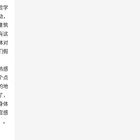
哲学
动，
建筑
有这
体对
们假
热感
个点
的地
记了，
身体
官感
础。