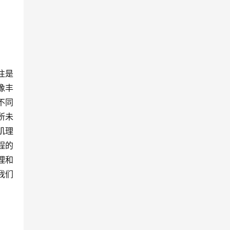
往是
像丰
不同
所未
肌理
程的
理和
我们