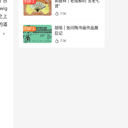
了古
郭建辉 | 老成都的“五老七
贤”
g 
7.1K
之上
的道
胡瑶 | 张问陶书画作品展
。
后记
7.1K