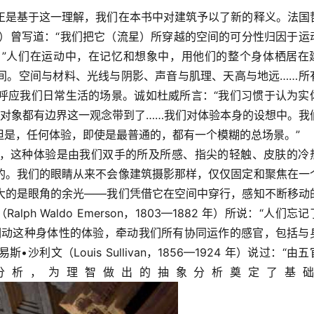
正是基于这一理解，我们在本书中对建筑予以了新的释义。法国
—1941年）曾写道：“我们把它（流星）所穿越的空间的可分性归因于运
”人们在运动中，在记忆和想象中，用他们的整个身体栖居在
间。空间与材料、光线与阴影、声音与肌理、天高与地远……所
呼应我们日常生活的场景。诚如杜威所言：“我们习惯于认为实
验对象都有边界这一观念带到了……我们对体验本身的设想中。我
但是，任何体验，即使是最普通的，都有一个模糊的总场景。”
，这种体验是由我们双手的所及所感、指尖的轻触、皮肤的冷
的。我们的眼睛从来不会像建筑摄影那样，仅仅固定和聚焦在一
大的是眼角的余光——我们凭借它在空间中穿行，感知不断移动
ph Waldo Emerson，1803—1882 年）所说：“人们忘
调动这种身体性的体验，牵动我们所有协同运作的感官，包括与
文（Louis Sullivan，1856—1924 年）说过：“由五
分析，为理智做出的抽象分析奠定了基