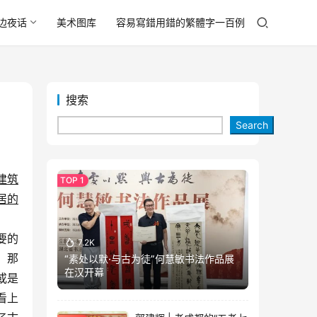
边夜话
美术图库
容易寫錯用錯的繁體字一百例
搜索
Search
建筑
居的
要的
7.2K
，那
“素处以默·与古为徒”何慧敏书法作品展
在汉开幕
或是
看上