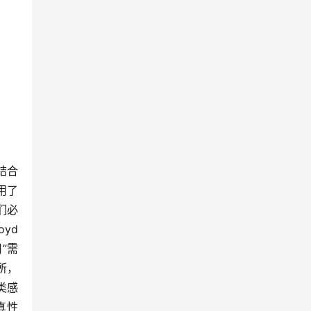
结合
用了
们必
d 
”需
所，
类感
真性