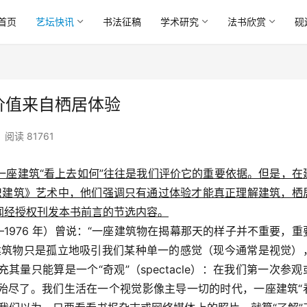
首页
艺坛快讯
书法征稿
学术研究
法书欣赏
砚
价值来自栖居体验
阅读 81761
一座建筑“看上去如何”往往是我们评价它的重要依据。但是，在
认识建筑》艺术中，他们强调只有通过体验才能真正理解建筑，栖
闻经授权刊发本书前言的节选内容。
898—1976 年）曾说：“一座建筑物在揭幕那天的样子并不重要，重
建筑物只是孤立地吸引我们某种单一的感觉（现今通常是视觉）
量只能算是一个“奇观”（spectacle）：在我们第一次参观
殆尽了。我们生活在一个视觉影像主导一切的时代，一座建筑“