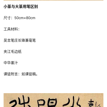
砚
小篆与大篆用笔区别
边
夜
尺寸：50cm×80cm
话
工具材料：
美
吴言笔庄长锋兼毫笔
术
图
夹江毛边纸
库
中华墨汁
容
易
课徒附言：如课徒稿。
寫
錯
用
錯
的
繁