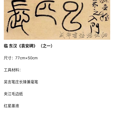
临 东汉《袁安碑》 （之一）
尺寸：77cm×50cm
工具材料：
吴言笔庄长锋兼毫笔
夹江毛边纸
红星墨液