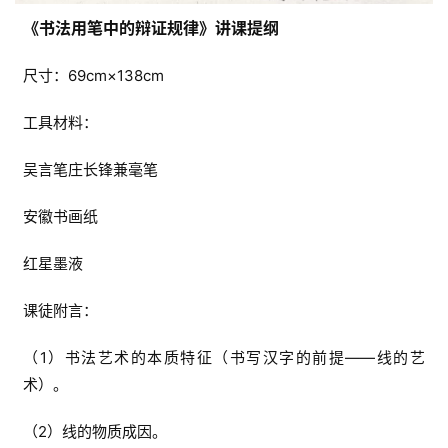
《书法用笔中的辩证规律》讲课提纲
尺寸：69cm×138cm
工具材料：
吴言笔庄长锋兼毫笔
安徽书画纸
红星墨液
课徒附言：
（1）书法艺术的本质特征（书写汉字的前提——线的艺
术）。
（2）线的物质成因。