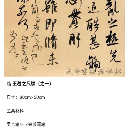
临 王羲之尺牍（之一）
尺寸：80cm×50cm
工具材料：
吴言笔庄长锋兼毫笔