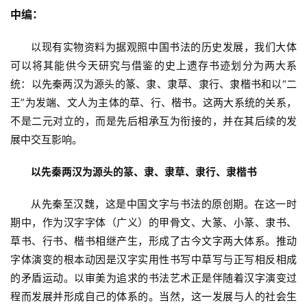
中编：
以现有实物资料为据观照中国书法的历史发展，我们大体
可以将其能供今天研究与借鉴的史上遗存书迹划分为两大系
统：以先秦两汉为源头的篆、隶、隶草、隶行、隶楷书和以“二
王”为发端、文人为主体的草、行、楷书。这两大系统的关系，
不是二元对立的，而是先后相承互为衔接的，并在其后续的发
展中交互影响。
以先秦两汉为源头的篆、隶、隶草、隶行、隶楷书
从先秦至汉魏，这是中国文字与书法的原创期。在这一时
期中，作为汉字字体（广义）的甲骨文、大篆、小篆、隶书、
首
草书、行书、楷书相继产生，形成了古今文字两大体系。推动
页
字体演变的根本动因是汉字实用性书写中草写与正写相反相成
的矛盾运动。以审美为追求的书法艺术正是伴随着汉字演变过
艺
程而发展并形成自己的体系的。当然，这一发展与人的社会生
坛