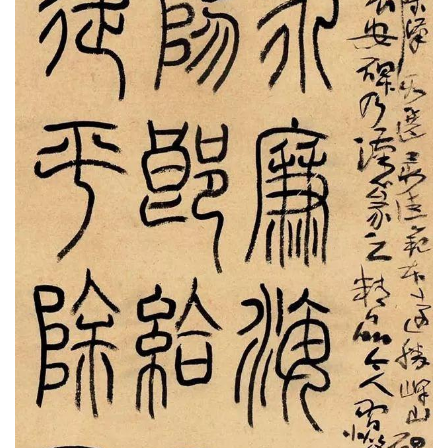
體
字
一
百
例