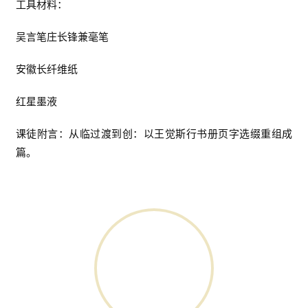
工具材料：
吴言笔庄长锋兼毫笔
安徽长纤维纸
红星墨液
课徒附言：从临过渡到创：以王觉斯行书册页字选缀重组成
篇。