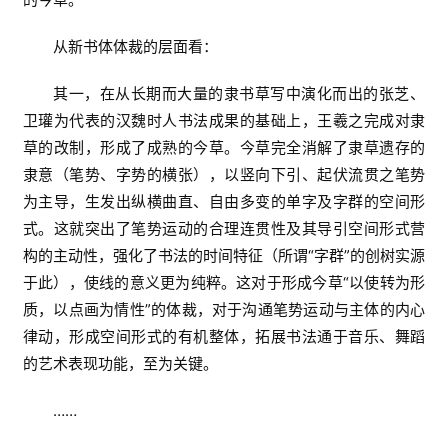
从新书体体裁的层面看：
其一，在从长期而大量的隶书草写中演化而出的张芝、
卫瓘为代表的汉魏时人书法成果的基础上，王羲之完成对隶
草的改制，形成了成熟的今草。今草完全消解了隶草遗存的
隶意（笔势、字势的横张），以竖向下引、起伏流贯之笔势
为主导，生发出纵横曲直、自由多变的单字及字群的空间形
式。这就突出了笔势运动的合理连贯性及其导引空间形式营
构的主动性，强化了书法的时间特征（所谓“字群”的创树实源
于此），使线的意义更为纯粹。这对于形成今草“以使转为形
质，以点画为情性”的体裁，对于沟通笔势运动与主体的内心
律动，形成空间形式的有机整体，拓展书法通于音乐、舞蹈
的艺术表现功能，至为关键。
……