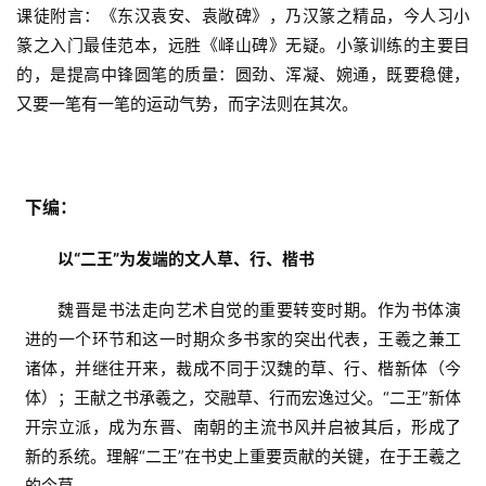
课徒附言：《东汉袁安、袁敞碑》，乃汉篆之精品，今人习小
篆之入门最佳范本，远胜《峄山碑》无疑。小篆训练的主要目
的，是提高中锋圆笔的质量：圆劲、浑凝、婉通，既要稳健，
又要一笔有一笔的运动气势，而字法则在其次。
下编：
以“二王”为发端的文人草、行、楷书
魏晋是书法走向艺术自觉的重要转变时期。作为书体演
进的一个环节和这一时期众多书家的突出代表，王羲之兼工
诸体，并继往开来，裁成不同于汉魏的草、行、楷新体（今
体）；王献之书承羲之，交融草、行而宏逸过父。“二王”新体
开宗立派，成为东晋、南朝的主流书风并启被其后，形成了
新的系统。理解“二王”在书史上重要贡献的关键，在于王羲之
的今草。