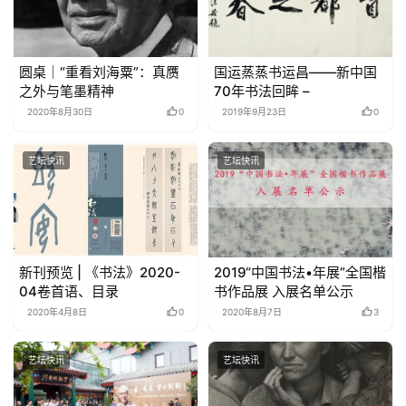
圆桌｜“重看刘海粟”：真赝
国运蒸蒸书运昌――新中国
之外与笔墨精神
70年书法回眸 –
2020年8月30日
0
2019年9月23日
0
艺坛快讯
艺坛快讯
新刊预览 | 《书法》2020-
2019“中国书法•年展”全国楷
04卷首语、目录
书作品展 入展名单公示
2020年4月8日
0
2020年8月7日
3
艺坛快讯
艺坛快讯