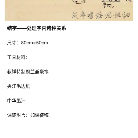
结字——处理字内诸种关系
尺寸：80cm×50cm
工具材料：
叔祥特制飘兰兼毫笔
夹江毛边纸
中华墨汁
课徒附言：如课徒稿。