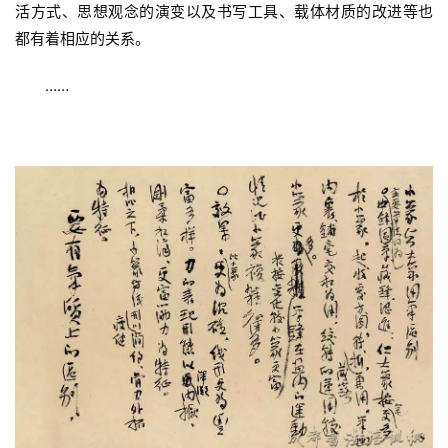
快
活方式、思想观念的演变以及书写工具、载体材质的改进等也
讯
都有着相应的关系。
……
书
法
征
稿
学
术
研
究
法
书
欣
赏