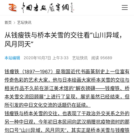
首页
艺坛快讯
从钱瘦铁与桥本关雪的交往看“山川异域，
风月同天”
本站编辑
2020年10月7日 上午3:33
艺坛快讯
阅读 95689
钱瘦铁（1897—1967）是我国近代书画篆刻史上一位富有
传奇色彩的艺术大家，他与日本绘画大家桥本关雪的交往与
相关作品不久前
在浙江美术馆的“解衣磅礴——钱瘦铁、桥
本关雪交流回顾展”上进行了呈现，展览虽然已经结束，但
所引发的中日文化交流的话题仍在延续。
钱瘦铁与桥本关雪的交往，也表现了于政治外交关系之外的
另一种中日观，今年初日本民间向武汉捐赠抗疫物资时的那
句口号“山川异域，风月同天”，其实正是桥本关雪与钱瘦铁