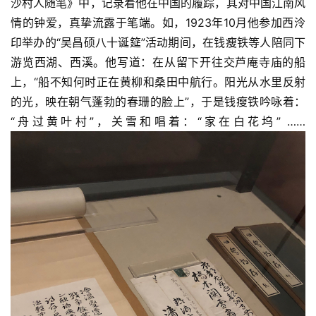
沙村人随笔》中，记录着他在中国的履踪，其对中国江南风
情的钟爱，真挚流露于笔端。如，1923年10月他参加西泠
印举办的“吴昌硕八十诞筵”活动期间，在钱瘦铁等人陪同下
游览西湖、西溪。他写道：在从留下开往交芦庵寺庙的船
上，“船不知何时正在黄柳和桑田中航行。阳光从水里反射
的光，映在朝气蓬勃的春珊的脸上”，于是钱瘦铁吟咏着：
“舟过黄叶村”，关雪和唱着：“家在白花坞” ……