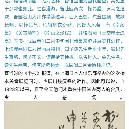
活。提倡新南画，尤力艺林，耆宿至推为当代画圣，其见重
于乡邦也如此。性喜漫游，曾赴瓯两次，探希腊、罗马之遗
迹，吾国名山大川亦攀涉过半，西入巴蜀，东登岱顶，放歌
长啸，以抒其气，暇辄解衣磅礴，具晋人风著，有《南船
集》《关雪随笔》《南画之途程》，并辑石涛《玉堂琴士遗
墨》等书。戊辰春闰二月中旬因刊诗集来沪并展览其近作，
上海漫画同仁为出画展特刊，知予随先生者垂十年，嘱纪先
生事略，愧予不文，谨摭拾其梗概，以告世人。慕先生名，
读先生画者，俾有所考镜焉。戊辰闰二月金匮钱厓记。
查当时的《申报》报道，在上海日本人俱乐部举办的这次桥
本关雪展览同时，也展出钱瘦铁的近作。因此可以说，自
1928年以来，直至今天他们才重在中国举办两人的合展，
令人感慨。