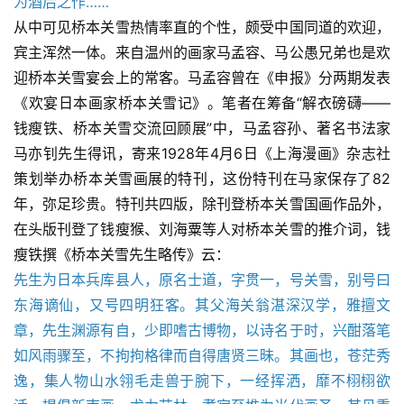
为酒后之作……
从中可见桥本关雪热情率直的个性，颇受中国同道的欢迎，
宾主浑然一体。来自温州的画家马孟容、马公愚兄弟也是欢
迎桥本关雪宴会上的常客。马孟容曾在《申报》分两期发表
《欢宴日本画家桥本关雪记》。笔者在筹备“解衣磅礴——
钱瘦铁、桥本关雪交流回顾展”中，马孟容孙、著名书法家
马亦钊先生得讯，寄来1928年4月6日《上海漫画》杂志社
策划举办桥本关雪画展的特刊，这份特刊在马家保存了82
年，弥足珍贵。特刊共四版，除刊登桥本关雪国画作品外，
在头版刊登了钱瘦猴、刘海粟等人对桥本关雪的推介词，钱
瘦铁撰《桥本关雪先生略传》云：
先生为日本兵库县人，原名士道，字贯一，号关雪，别号曰
东海谪仙，又号四明狂客。其父海关翁湛深汉学，雅擅文
章，先生渊源有自，少即嗜古博物，以诗名于时，兴酣落笔
如风雨骤至，不拘拘格律而自得唐贤三昧。其画也，苍茫秀
逸，集人物山水翎毛走兽于腕下，一经挥洒，靡不栩栩欲