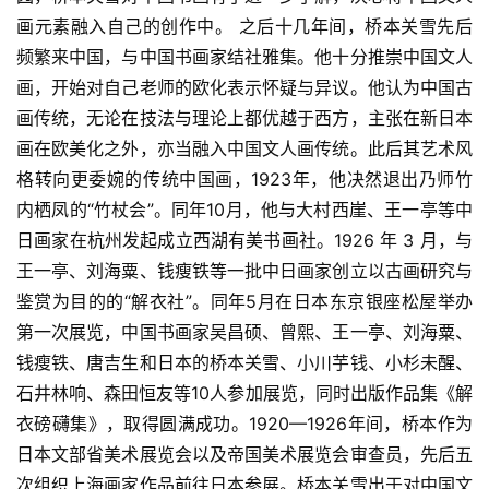
砚
画元素融入自己的创作中。 之后十几年间，桥本关雪先后
边
频繁来中国，与中国书画家结社雅集。他十分推崇中国文人
夜
画，开始对自己老师的欧化表示怀疑与异议。他认为中国古
话
画传统，无论在技法与理论上都优越于西方，主张在新日本
画在欧美化之外，亦当融入中国文人画传统。此后其艺术风
美
格转向更委婉的传统中国画，1923年，他决然退出乃师竹
术
内栖凤的“竹杖会”。同年10月，他与大村西崖、王一亭等中
图
日画家在杭州发起成立西湖有美书画社。1926 年 3 月，与
库
王一亭、刘海粟、钱瘦铁等一批中日画家创立以古画研究与
鉴赏为目的的“解衣社”。同年5月在日本东京银座松屋举办
容
易
第一次展览，中国书画家吴昌硕、曾熙、王一亭、刘海粟、
寫
钱瘦铁、唐吉生和日本的桥本关雪、小川芋钱、小杉未醒、
錯
石井林响、森田恒友等10人参加展览，同时出版作品集《解
用
衣磅礴集》，取得圆满成功。1920—1926年间，桥本作为
錯
日本文部省美术展览会以及帝国美术展览会审查员，先后五
的
次组织上海画家作品前往日本参展。桥本关雪出于对中国文
繁