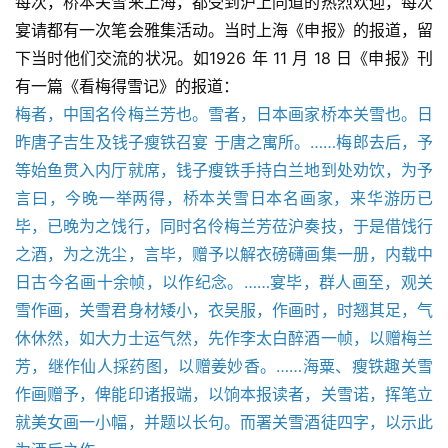
每次，桥本关雪来上海，都受到沪上同道的热烈欢迎，每次
宴请都有一次笔会雅集活动。当时上海《申报》的报道，留
下当时他们交流的状况。如1926 年 11 月 18 日《申报》刊
有一篇《看梅得雪记》的报道：
梅者，中国名伶梅兰芳也。雪者，日本画家桥本关雪也。日
昨唐子吉生及钱子瘦铁召宴 于唐之寓所。……梅郎去后，予
等始鱼贯入内厅就席，钱子瘦铁手持白兰地到处劝饮，为予
言曰，今晚一举两得，桥本关雪日本名画家，来华游历已
毕，已晚为之饯行，同时名伶梅兰芳莅沪奏技，于是借饯行
之酒，为之洗尘，言毕，赠予以解衣磅礴画集一册，内载中
日古今名画十余帧，以作纪念。……宴毕，群人画至，观关
雪作画，关雪君身材矮小，衣吴服，作画时，时翘其足，气
休休然，如大力士运气然，先作李太白醉酒一帧，以赠梅兰
芳，继作仙人採药图，以赠姜妙香。……海粟、瘦铁趣关雪
作画赠予，俾能印诸报端，以饷本报读者，关雪诺，挥笔立
就美女画一小幅，并题以长句。而署关雪酒徒四字，以示此