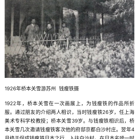
1926年桥本关雪游苏州  钱瘦铁摄
1922年，桥本关雪在一次画展上，为钱瘦铁的作品所折
服。通过朋友的介绍两人相识，当时钱瘦铁26岁，任上海
美术专科学校教授；桥本关雪39岁。与钱瘦铁相识后，桥
本关雪几次邀请钱瘦铁客次他的府邸京都白沙村庄。翌年4
月终于促成钱瘦铁日本之行，入往白沙村。在日本名噪一时