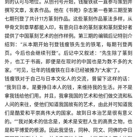
到的认可与地位。从创刊号开始，钱瘦铁就一直参与策划并
撰写文章，发表作品。他在《书菀》杂志第一卷第三期至第
七期刊登了共计11方篆刻作品。这些篆刻作品篆法多样，从
甲骨文到章草都能入印，有意向日本的篆刻家和篆刻爱好者
提供了中国篆刻艺术的创作样例。第三期的编辑后记特别介
绍到：“从本期开始刊登钱瘦铁先生的铁笔，每期刊登两
页。今后也会继续刊登”。后记中又叙述：“先生除了篆刻
外，也工于书画，即便是在现时的中国也是为数不多的大
家。”可见，壮年的钱瘦铁在日本已经被推为“大家”了。
钱瘦铁对于自己与日本文化人的交流，曾留下这样的话：
“我到日本，是要挣日本人的钱，来维持我的生活。并不是
拿我钱给他们用。并且，我拿我国的艺术和他们做交流和私
人间的来往，使他们知道我国故有的艺术，由此并可知道我
们是酷爱和平崇高伟大的国家。故到日本治艺是很有意义
的。”“我对美术的信念是，美术是安慰人生的高贵之物，也
是和平博爱的根源。因此我坚信，同种、同文、同佛的中日