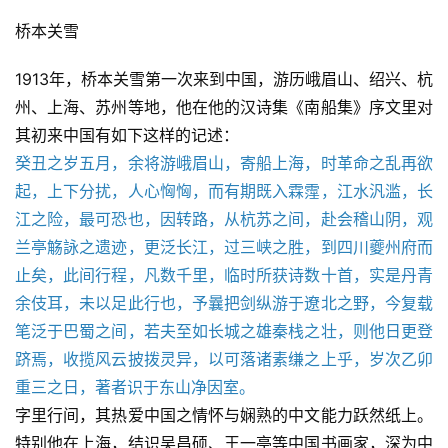
桥本关雪
1913年，桥本关雪第一次来到中国，游历峨眉山、绍兴、杭
州、上海、苏州等地，他在他的汉诗集《南船集》序文里对
其初来中国有如下这样的记述：
癸丑之岁五月，余将游峨眉山，寄船上海，时革命之乱再欲
起，上下分扰，人心恟恟，而有期既入霖霪，江水汎滥，长
江之险，最可恐也，因转路，从杭苏之间，赴会稽山阴，观
兰亭觞詠之遗迹，更泛长江，过三峡之胜，到四川夔州府而
止矣，此间行程，凡数千里，临时所获诗数十首，实是丹青
余伎耳，未以足此行也，予曩把剑纵游于遼北之野，今复载
笔泛于巴蜀之间，若夫至如长城之雄秦栈之壮，则他日更登
跻焉，收揽风云披拨灵异，以可落诸素缣之上乎，岁次乙卯
重三之日，著者识于东山净因室。
字里行间，其热爱中国之情怀与娴熟的中文能力跃然纸上。
特别他在上海，结识吴昌硕、王一亭等中国书画家，深为中