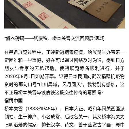
“解衣磅礴——钱瘦铁、桥本关雪交流回顾展”现场
在筹备展览过程中，正逢新冠病毒疫情，给展览举办带来一
定困难和一些遗憾，好在可以通过网络及时沟通，得到日方
朋友与专家的无私帮助，使得展览筹备顺利进行，并于
2020年8月1日如期开幕。记得日本民间向武汉捐赠抗疫物
资时的那句口号“山川异域，风月同天”，我特别有感触，这
不正是桥本关雪与钱瘦铁这段交往传奇的写照吗？
宿情中国
桥本关雪（1883-1945年），日本大正、昭和年间关西画派
领袖。生于神户，小名成常、后改名关一。其父桥本海关为
旧明治藩的儒家，擅长汉学、诗文，善于鉴赏古字画，与中