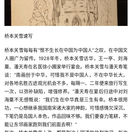
桥本关雪速写
桥本关雪每每有“恨不生长在中国为中国人”之叹，在中国文
人圈广为留传。1928年冬，桥本关雪访华，王一亭、刘海
粟、潘天寿在名医徐小圃家举行宴会。桥本关雪与潘天寿笔
谈：“南画创于中华，可惜我不是中国人，不在中华长大，
对各地名胜古迹观光机会不多，每隔一、二年便来旅行写生
一次，以弥补缺陷，增强修养。”潘天寿在宴后归途中对刘
海粟不无感慨说：“我们生在中华真是三生有幸。桥本很用
功，一心想继承我国南宋诸大家的神韵，可惜感情欠深沉，
下笔仍是岛国人本色，作品回味不够。我们要奋力笔耕，不
能让东邻画家跑到我们前面去啊！”