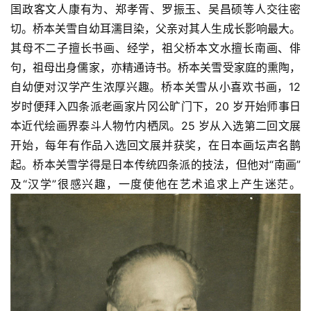
国政客文人康有为、郑孝胥、罗振玉、吴昌硕等人交往密
切。桥本关雪自幼耳濡目染，父亲对其人生成长影响最大。
其母不二子擅长书画、经学，祖父桥本文水擅长南画、俳
句，祖母出身儒家，亦精通诗书。桥本关雪受家庭的熏陶，
自幼便对汉学产生浓厚兴趣。桥本关雪从小喜欢书画，12 
岁时便拜入四条派老画家片冈公旷门下，20 岁开始师事日
本近代绘画界泰斗人物竹内栖凤。25 岁从入选第二回文展
开始，每年有作品入选回文展并获奖，在日本画坛声名鹊
起。桥本关雪学得是日本传统四条派的技法，但他对“南画”
及“汉学”很感兴趣，一度使他在艺术追求上产生迷茫。