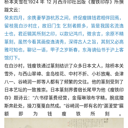
桥本关雪在1924 年 12 月西泠印社出版《瘦铁印存》所撰
跋文云：
癸亥四月，余携妻孥游杭苏之间，终促瘦銕钱君相伴回焉，
留枝我白沙村庄，故旧门生 乞刻者颇多，皆是我国名流逸
士也，君近辑其所刻之印，以款记鸿爪，徵余言，余原不精
篆刻，虽然今看其画俊逸清秀，深得古人之旨，其刻又必高
雅可知也，聊记一语，甲子之岁新春，东海谪仙书于沪上客
馆灯下。
在白沙村，钱瘦铁通过篆刻结识了众多日本文人，除桥本关
雪外，与西山翠嶂、金岛桂花、中村不折、小衫放庵、会津
八一、谷崎润一郎等人都有了频繁的交往。他的篆刻受到了
日本艺坛的一致推崇。日本篆刻界耆宿长尾甲为他《瘦铁印
存》题诗云：“六书缪篆费经营，金薤琳琅布字精。腕底籀
斯奔赴处，操刀戛戛自然成。”谷崎润一郎有名的“潺湲堂”匾
额即为钱瘦铁所刻。