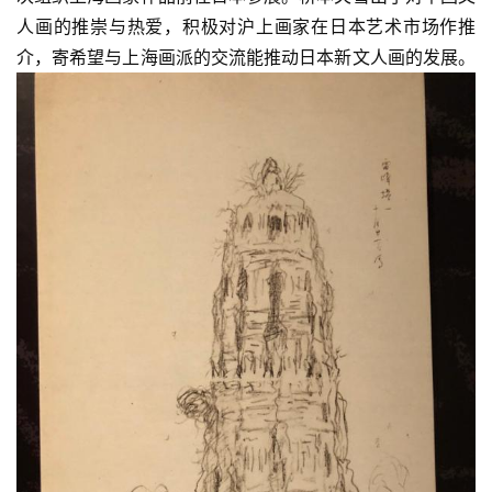
體
人画的推崇与热爱，积极对沪上画家在日本艺术市场作推
字
介，寄希望与上海画派的交流能推动日本新文人画的发展。
一
百
例