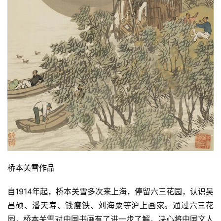
快
讯
书
法
征
稿
学
术
研
究
桥本关雪作品
法
书
自1914年起，桥本关雪多次来上海，停留六三花园，认识吴
欣
赏
昌硕、潘天寿、钱瘦铁、刘海粟等沪上画家。通过六三花
园，桥本关雪对中国书画有了进一步了解，决心将中国文人