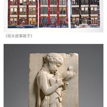
《街头故事被子》
首
页
艺
坛
快
讯