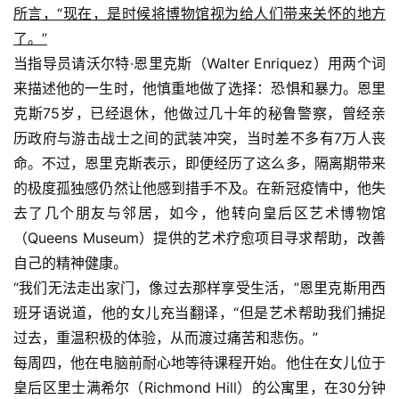
所言，“现在，是时候将博物馆视为给人们带来关怀的地方
了。”
当指导员请沃尔特·恩里克斯（Walter Enriquez）用两个词
来描述他的一生时，他慎重地做了选择：恐惧和暴力。恩里
克斯75岁，已经退休，他做过几十年的秘鲁警察，曾经亲
历政府与游击战士之间的武装冲突，当时差不多有7万人丧
命。不过，恩里克斯表示，即便经历了这么多，隔离期带来
的极度孤独感仍然让他感到措手不及。在新冠疫情中，他失
去了几个朋友与邻居，如今，他转向皇后区艺术博物馆
（Queens Museum）提供的艺术疗愈项目寻求帮助，改善
自己的精神健康。
“我们无法走出家门，像过去那样享受生活，”恩里克斯用西
班牙语说道，他的女儿充当翻译，“但是艺术帮助我们捕捉
过去，重温积极的体验，从而渡过痛苦和悲伤。”
每周四，他在电脑前耐心地等待课程开始。他住在女儿位于
皇后区里士满希尔（Richmond Hill）的公寓里，在30分钟