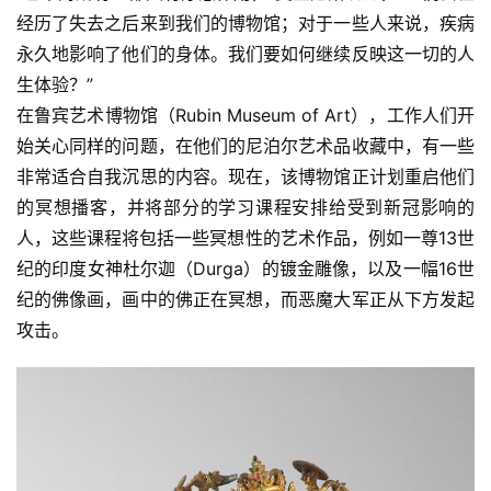
夜
经历了失去之后来到我们的博物馆；对于一些人来说，疾病
话
永久地影响了他们的身体。我们要如何继续反映这一切的人
生体验？”
美
在鲁宾艺术博物馆（Rubin Museum of Art），工作人们开
术
图
始关心同样的问题，在他们的尼泊尔艺术品收藏中，有一些
库
非常适合自我沉思的内容。现在，该博物馆正计划重启他们
的冥想播客，并将部分的学习课程安排给受到新冠影响的
容
人，这些课程将包括一些冥想性的艺术作品，例如一尊13世
易
纪的印度女神杜尔迦（Durga）的镀金雕像，以及一幅16世
寫
纪的佛像画，画中的佛正在冥想，而恶魔大军正从下方发起
錯
攻击。
用
錯
的
繁
體
字