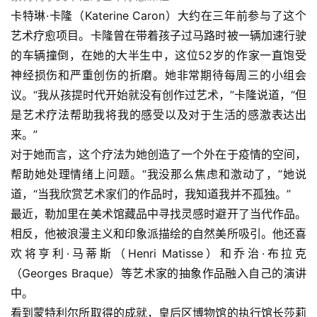
卡特琳·卡隆（Katerine Caron）大约在三年前参与了这个
艺术疗愈项目。卡隆曾在带着孩子过马路时被一辆加速行驶
的车辆撞倒，在她的大半生中，这位52岁的作家一直饱受
神经损伤和严重创伤的折磨。她非常期待每周三的小组会
议。“我从孩提时代开始就没有创作过艺术，”卡隆说道，“但
是艺术疗法帮助我将我的感受以及对于生活的感激表达出
来。”
对于她而言，这个疗法为她创造了一个外在于疫情的空间，
帮助她处理情绪上问题。“我没那么焦虑和激动了，”她说
道，“当我欣赏艺术家们的作品时，我知道我并不孤独。”
最近，勒加里在美术馆藏品中寻找灵感时避开了当代作品。
相反，他被浪漫主义和印象派描绘的自然美所吸引。他还喜
欢将亨利·马蒂斯（Henri Matisse）和乔治·布拉克
（Georges Braque）等艺术家的抽象作品融入自己的演讲
中。
看到蒙特利尔所取得的成就，皇后区博物馆的执行馆长莎莉