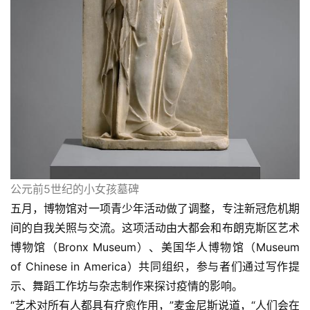
书
法
征
稿
学
术
研
究
公元前5世纪的小女孩墓碑
法
书
五月，博物馆对一项青少年活动做了调整，专注新冠危机期
欣
间的自我关照与交流。这项活动由大都会和布朗克斯区艺术
赏
博物馆（Bronx Museum）、美国华人博物馆（Museum 
of Chinese in America）共同组织，参与者们通过写作提
砚
示、舞蹈工作坊与杂志制作来探讨疫情的影响。
边
“艺术对所有人都具有疗愈作用，”麦金尼斯说道，“人们会在