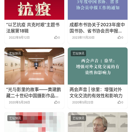
“以艺抗疫 共克时艰”主题书
成都市书协关于2023年度中
法展第18辑
国书协、省书协会员申报工
作的通知
2022年9月12日
0
2023年11月20日
0
艺坛快讯
艺坛快讯
“光与影里的故事——黄建鹏
两会声音 | 徐里：增强对外
藏二十世纪中国摄影作品展”
文化交流的有效性和影响力
在中国美术馆开幕
2020年5月26日
0
2020年5月22日
0
艺坛快讯
艺坛快讯