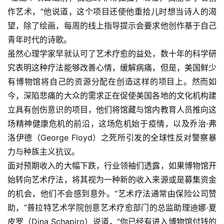
作艺术，”他说道，这个项目还使他重拾儿时想当诗人的渴
望，除了绘画，每周的线上指导提示会要求他创作基于自己
青年时代的诗歌。
虽然心理学家早就认可了艺术疗愈的益处，数十年的科学研
究表明这种疗法能够改善心情，缓解病痛，但是，美国鲜少
有博物馆将自己的资源分配在创造这样的项目上。然而如
今，深陷悲痛的大众的需求正在促使美国各地的文化机构建
立具有创伤意识的项目，他们将馆藏与馆内教育人员推向这
场精神健康危机的前沿，这场危机始于疫情，以及乔治·弗
洛伊德（George Floyd）之死所引发的全球性反对警察暴
力与种族主义抗议。
面对预期收入的大幅下跌，行业领袖们透露，如果博物馆开
始转向艺术疗法，将其视为一种新的收入来源或是募集资金
的机会，他们不会感到意外。“艺术疗法通常由保险公司赞
助，”普拉特艺术学院创意艺术疗愈部门的总监助理迪娜·夏
皮罗（Dina Schapiro）说道，“你已经有进入博物馆付钱的