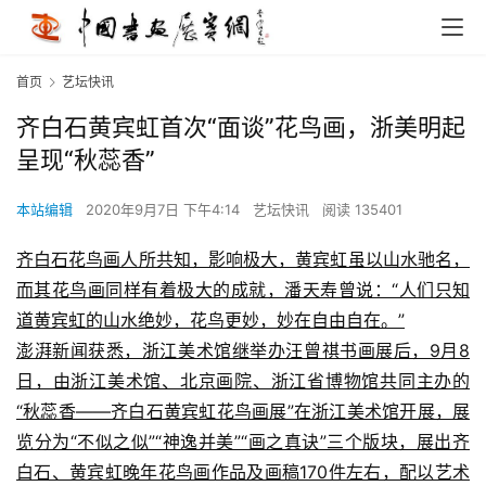
首页
艺坛快讯
齐白石黄宾虹首次“面谈”花鸟画，浙美明起
呈现“秋蕊香”
本站编辑
2020年9月7日 下午4:14
艺坛快讯
阅读 135401
齐白石花鸟画人所共知，影响极大，黄宾虹虽以山水驰名，
而其花鸟画同样有着极大的成就，潘天寿曾说：“人们只知
道黄宾虹的山水绝妙，花鸟更妙，妙在自由自在。”
澎湃新闻获悉，浙江美术馆继举办汪曾祺书画展后，9月8
日，由浙江美术馆、北京画院、浙江省博物馆共同主办的
“秋蕊香——齐白石黄宾虹花鸟画展”在浙江美术馆开展，展
览分为“不似之似”“神逸并美”“画之真诀”三个版块，展出齐
白石、黄宾虹晚年花鸟画作品及画稿170件左右，配以艺术