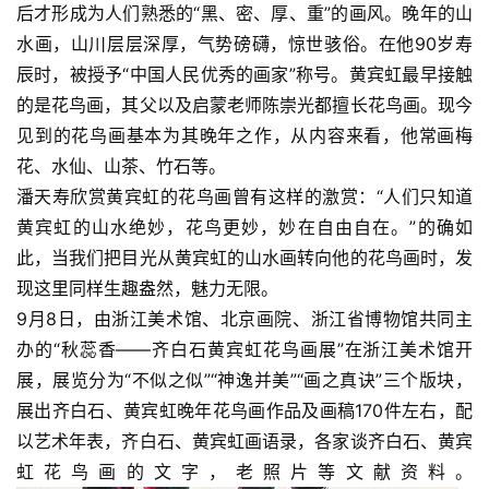
后才形成为人们熟悉的“黑、密、厚、重”的画风。晚年的山
水画，山川层层深厚，气势磅礴，惊世骇俗。在他90岁寿
辰时，被授予“中国人民优秀的画家”称号。黄宾虹最早接触
的是花鸟画，其父以及启蒙老师陈崇光都擅长花鸟画。现今
见到的花鸟画基本为其晚年之作，从内容来看，他常画梅
花、水仙、山茶、竹石等。
潘天寿欣赏黄宾虹的花鸟画曾有这样的激赏：“人们只知道
黄宾虹的山水绝妙，花鸟更妙，妙在自由自在。”的确如
此，当我们把目光从黄宾虹的山水画转向他的花鸟画时，发
现这里同样生趣盎然，魅力无限。
9月8日，由浙江美术馆、北京画院、浙江省博物馆共同主
办的“秋蕊香——齐白石黄宾虹花鸟画展”在浙江美术馆开
展，展览分为“不似之似”“神逸并美”“画之真诀”三个版块，
展出齐白石、黄宾虹晚年花鸟画作品及画稿170件左右，配
以艺术年表，齐白石、黄宾虹画语录，各家谈齐白石、黄宾
虹花鸟画的文字，老照片等文献资料。