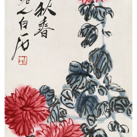
體
字
一
百
例