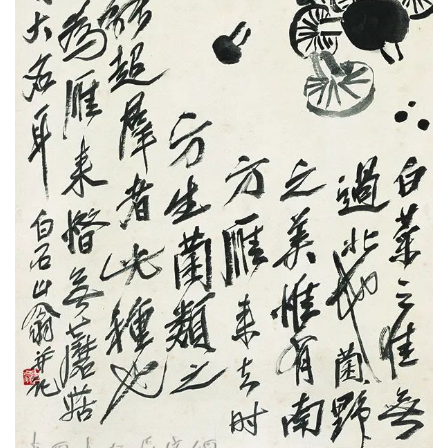
快
讯
书
法
征
稿
学
术
研
究
法
书
欣
赏