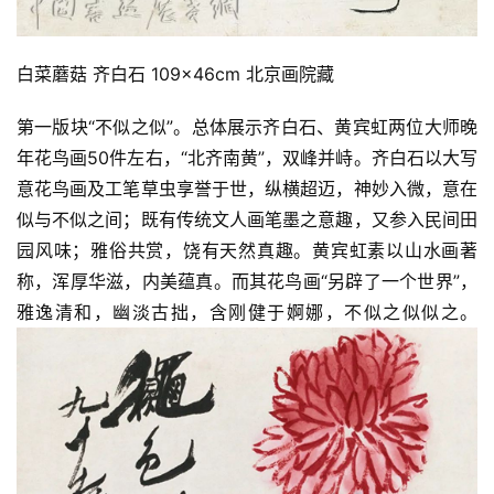
砚
边
白菜蘑菇 齐白石 109×46cm 北京画院藏
夜
话
第一版块“不似之似”。总体展示齐白石、黄宾虹两位大师晚
年花鸟画50件左右，“北齐南黄”，双峰并峙。齐白石以大写
美
意花鸟画及工笔草虫享誉于世，纵横超迈，神妙入微，意在
术
图
似与不似之间；既有传统文人画笔墨之意趣，又参入民间田
库
园风味；雅俗共赏，饶有天然真趣。黄宾虹素以山水画著
称，浑厚华滋，内美蕴真。而其花鸟画“另辟了一个世界”，
容
雅逸清和，幽淡古拙，含刚健于婀娜，不似之似似之。
易
寫
錯
用
錯
的
繁