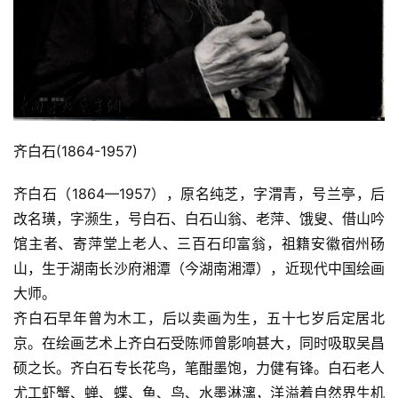
齐白石(1864-1957)
齐白石（1864—1957），原名纯芝，字渭青，号兰亭，后
改名璜，字濒生，号白石、白石山翁、老萍、饿叟、借山吟
馆主者、寄萍堂上老人、三百石印富翁，祖籍安徽宿州砀
山，生于湖南长沙府湘潭（今湖南湘潭），近现代中国绘画
大师。
齐白石早年曾为木工，后以卖画为生，五十七岁后定居北
京。在绘画艺术上齐白石受陈师曾影响甚大，同时吸取吴昌
硕之长。齐白石专长花鸟，笔酣墨饱，力健有锋。白石老人
尤工虾蟹、蝉、蝶、鱼、鸟、水墨淋漓，洋溢着自然界生机