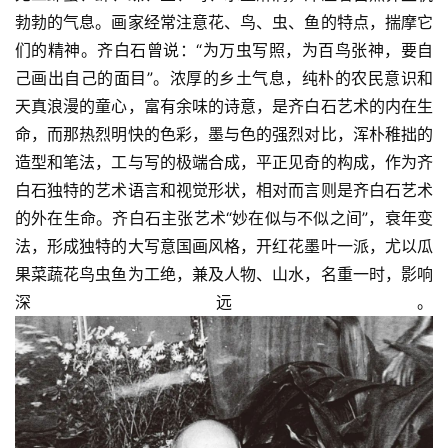
勃勃的气息。画家经常注意花、鸟、虫、鱼的特点，揣摩它
们的精神。齐白石曾说：“为万虫写照，为百鸟张神，要自
己画出自己的面目”。浓厚的乡土气息，纯朴的农民意识和
天真浪漫的童心，富有余味的诗意，是齐白石艺术的内在生
命，而那热烈明快的色彩，墨与色的强烈对比，浑朴稚拙的
造型和笔法，工与写的极端合成，平正见奇的构成，作为齐
白石独特的艺术语言和视觉形状，相对而言则是齐白石艺术
的外在生命。齐白石主张艺术“妙在似与不似之间”，衰年变
法，形成独特的大写意国画风格，开红花墨叶一派，尤以瓜
果菜蔬花鸟虫鱼为工绝，兼及人物、山水，名重一时，影响
深远。