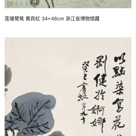
莲塘鹭鸶 黄宾虹 34×48cm 浙江省博物馆藏