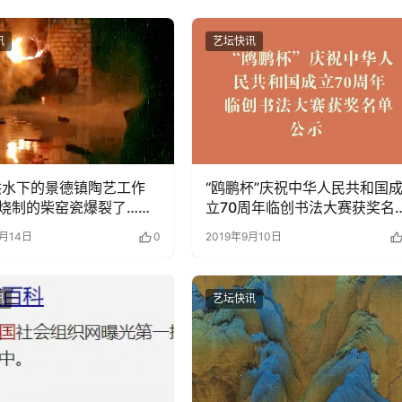
讯
艺坛快讯
洪水下的景德镇陶艺工作
“鸥鹏杯”庆祝中华人民共和国
烧制的柴窑瓷爆裂了……
立70周年临创书法大赛获奖名
公示 –
7月14日
0
2019年9月10日
讯
艺坛快讯