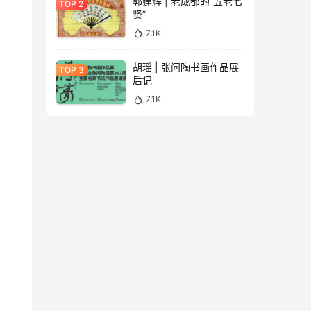
郭建辉 | 老成都的“五老七
贤”
7.1K
胡瑶 | 张问陶书画作品展
后记
7.1K