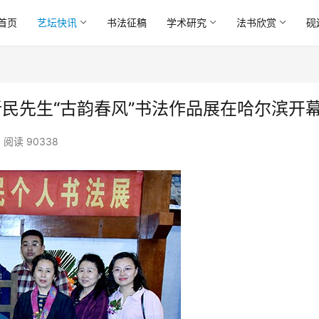
首页
艺坛快讯
书法征稿
学术研究
法书欣赏
砚
新民先生“古韵春风”书法作品展在哈尔滨开
阅读 90338