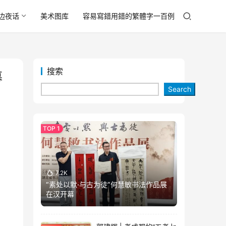
边夜话
美术图库
容易寫錯用錯的繁體字一百例
搜索
幕
Search
7.2K
“素处以默·与古为徒”何慧敏书法作品展
在汉开幕