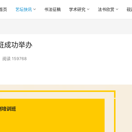
首页
艺坛快讯
书法征稿
学术研究
法书欣赏
砚
班成功举办
阅读 159768
刻培训班