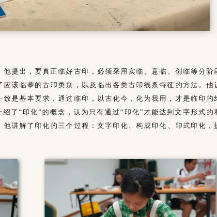
”。他提出，要真正临好古印，必须采用实临、意临、创临等分阶
了应该临摹的古印类别，以及临出各类古印线条特征的方法。他
一致是基本要求，通过临印，以古化今，化为我用，才是临印的
介绍了“印化”的概念，认为只有通过“印化”才能达到文字形式的
品。他讲解了印化的三个过程：文字印化、构成印化、印式印化，