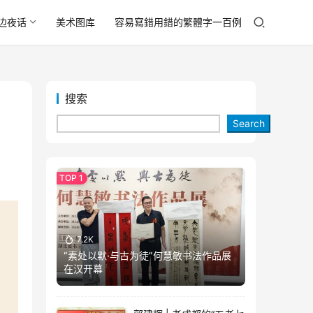
边夜话
美术图库
容易寫錯用錯的繁體字一百例
搜索
Search
7.2K
“素处以默·与古为徒”何慧敏书法作品展
在汉开幕