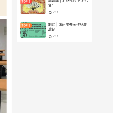
郭建辉 | 老成都的“五老七
贤”
7.1K
胡瑶 | 张问陶书画作品展
后记
7.1K