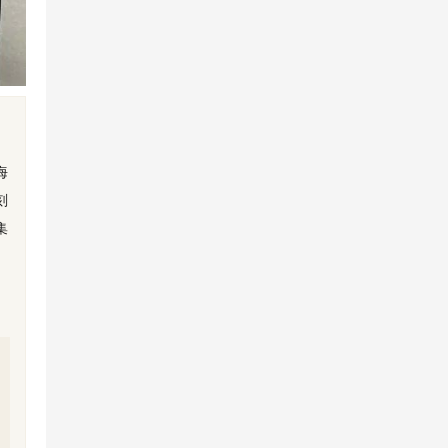
海
刻
集