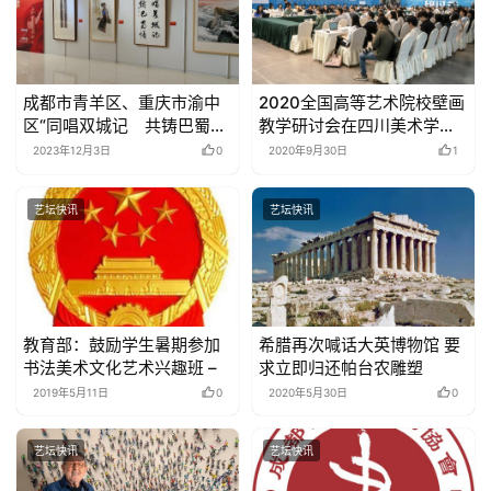
成都市青羊区、重庆市渝中
2020全国高等艺术院校壁画
区“同唱双城记 共铸巴蜀
教学研讨会在四川美术学院
情”欢度国庆书画作品展特邀
召开
2023年12月3日
0
2020年9月30日
1
作品
艺坛快讯
艺坛快讯
教育部：鼓励学生暑期参加
希腊再次喊话大英博物馆 要
书法美术文化艺术兴趣班 –
求立即归还帕台农雕塑
2019年5月11日
0
2020年5月30日
0
艺坛快讯
艺坛快讯