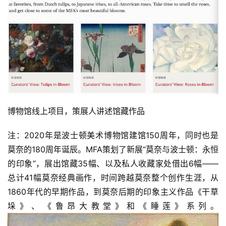
究
法
书
欣
赏
砚
边
博物馆线上项目，策展人讲述馆藏作品
夜
话
注：2020年是波士顿美术博物馆建馆150周年，同时也是
莫奈的180周年诞辰。MFA策划了新展“莫奈与波士顿：永恒
美
的印象”，展出馆藏35幅、以及私人收藏家处借出6幅——
术
总计41幅莫奈经典画作，时间跨越莫奈整个创作生涯，从
图
1860年代的早期作品，到莫奈后期的印象主义作品《干草
库
垛》、《鲁昂大教堂》和《睡莲》系列。
容