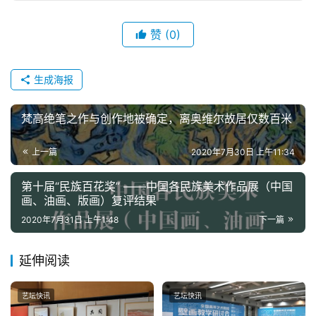
赞
(0)
生成海报
梵高绝笔之作与创作地被确定，离奥维尔故居仅数百米
上一篇
2020年7月30日 上午11:34
第十届“民族百花奖” ——中国各民族美术作品展（中国
画、油画、版画）复评结果
2020年7月31日 上午1:48
下一篇
延伸阅读
艺坛快讯
艺坛快讯