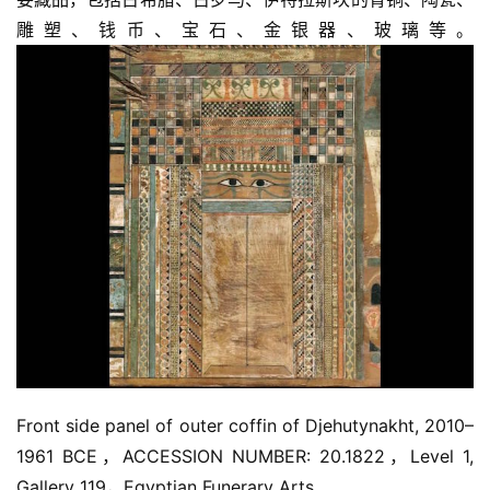
雕塑、钱币、宝石、金银器、玻璃等。
Front side panel of outer coffin of Djehutynakht, 2010–
1961 BCE，ACCESSION NUMBER: 20.1822，Level 1, 
Gallery 119，Egyptian Funerary Arts