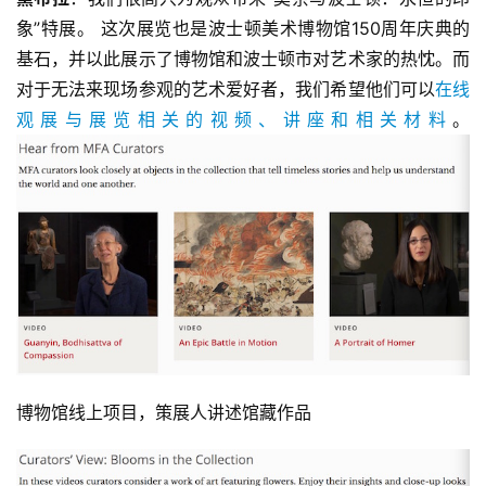
象”特展。 这次展览也是波士顿美术博物馆150周年庆典的
首
基石，并以此展示了博物馆和波士顿市对艺术家的热忱。而
页
对于无法来现场参观的艺术爱好者，我们希望他们可以
在线
观展与展览相关的视频、讲座和相关材料
。
艺
坛
快
讯
书
法
征
稿
学
博物馆线上项目，策展人讲述馆藏作品
术
研