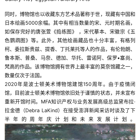
同时，博物馆也以收藏东方艺术品著称于世，现藏有中国和
日本绘画5000余幅。其中有相当数量的宋、元时期名画，
如保存完好的唐张萱《捣练图》 ，宋代摹本、宋徽宗《五
色鹦鹉图》等。此外，其他绘画藏品也十分丰富，有格列
柯、委拉斯贵兹、提香、丁托莱托等人的作品，有伦勃朗、
鲁本斯、普桑、马奈、德加、华托、雷诺阿、保罗•塞尚、
梵高的作品。该博物馆拥有世界上最丰富的莫奈馆藏之一，
数量仅次于法国。
2020年是波士顿美术博物馆建馆150周年。由于疫情闭
馆，目前波士顿美术博物馆依旧处于谨慎的状态，并未宣布
重新开馆时间。MFA知识产权与业务发展高级总监黛布拉·
拉金德（Debra LaKind）在接受澎湃新闻采访时谈及了下
半年的周年庆计划和未来发展计划。