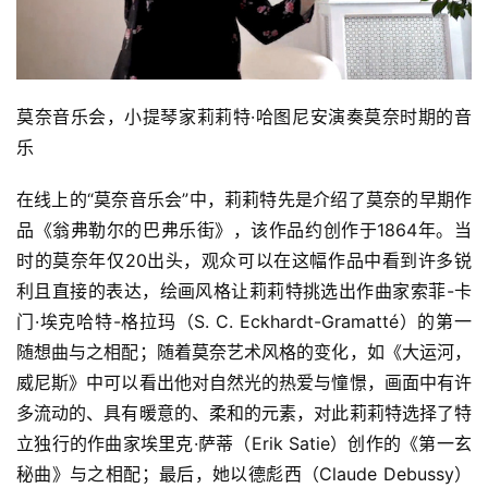
莫奈音乐会，小提琴家莉莉特·哈图尼安演奏莫奈时期的音
乐
在线上的“莫奈音乐会”中，莉莉特先是介绍了莫奈的早期作
品《翁弗勒尔的巴弗乐街》，该作品约创作于1864年。当
时的莫奈年仅20出头，观众可以在这幅作品中看到许多锐
利且直接的表达，绘画风格让莉莉特挑选出作曲家索菲-卡
门·埃克哈特-格拉玛（S. C. Eckhardt-Gramatté）的第一
随想曲与之相配；随着莫奈艺术风格的变化，如《大运河，
威尼斯》中可以看出他对自然光的热爱与憧憬，画面中有许
多流动的、具有暖意的、柔和的元素，对此莉莉特选择了特
立独行的作曲家埃里克·萨蒂（Erik Satie）创作的《第一玄
秘曲》与之相配；最后，她以德彪西（Claude Debussy）