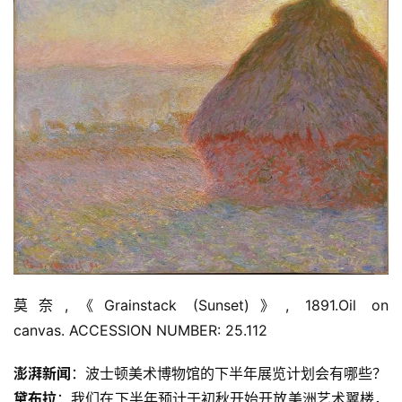
易
寫
錯
用
錯
的
繁
體
字
一
百
例
莫奈,《Grainstack (Sunset)》, 1891.Oil on 
canvas. ACCESSION NUMBER: 25.112
澎湃新闻
：波士顿美术博物馆的下半年展览计划会有哪些？
黛布拉
：我们在下半年预计于初秋开始开放美洲艺术翼楼，