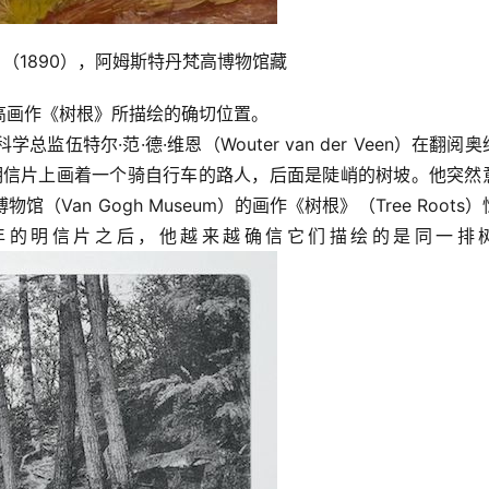
ows）（1890），阿姆斯特丹梵高博物馆藏
高画作《树根》所描绘的确切位置。
的科学总监伍特尔·范·德·维恩（Wouter van der Veen）在翻阅
发现一张明信片上画着一个骑自行车的路人，后面是陡峭的树坡。他突然
an Gogh Museum）的画作《树根》（Tree Roots）
910年的明信片之后，他越来越确信它们描绘的是同一排