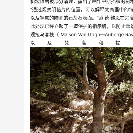
斜坡随后被部分清理，露出了画作中所描绘的树
“通过观察明信片的位置，可以解释梵高画中的
以及裸露的陡峭的石灰石表面。”范·德·维恩在梵
此处现已经立起了一道保护的指示牌，以防止遗
观拉乌客栈（ Maison Van Gogh—Aube
以及梵高和提