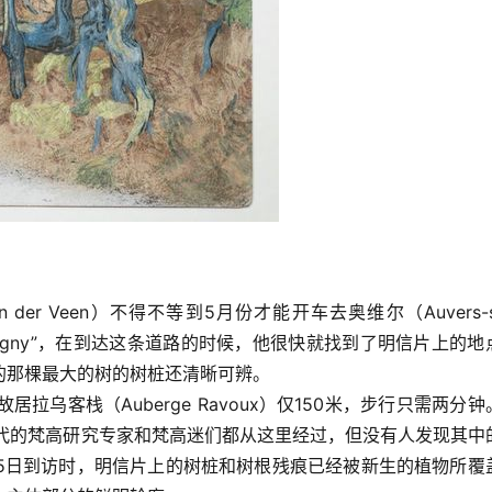
er Veen）不得不等到5月份才能开车去奥维尔（Auvers-su
aubigny”，在到达这条道路的时候，他很快就找到了明信片上的地
的那棵最大的树的树桩还清晰可辨。
）的故居拉乌客栈（Auberge Ravoux）仅150米，步行只需两分
一代的梵高研究专家和梵高迷们都从这里经过，但没有人发现其中
今年5月15日到访时，明信片上的树桩和树根残痕已经被新生的植物所覆