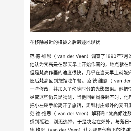
在移除最近的植被之后遗迹地现状
范·德·维恩（ van der Veen）调查了189
他认为梵高是在那天早上开始作画的，地点就在
但是梵高作画的速度很快，几乎在当天早上就能
随后梵高回到旅馆吃午餐。范·德·维恩（ van der
一些修改，并加入了傍晚时分的光影效果。他把
尽管这些仍只是猜测，当他回到阁楼卧室时，他
把小左轮手枪离开了旅馆，走到村庄郊外的麦田
范·德·维恩（ van der Veen）解释称:
感到孤独，别无选择，于是决定在郊外，与落日
德·维恩（van der Veen）认为那是他留下的诀