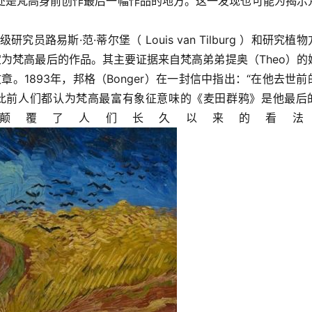
处是梵高身前创作最后一幅作品的地方。这一发现也可能为揭示
路易斯·范·蒂尔堡（ Louis van Tilburg ）和研究植
根》鉴定为梵高最后的作品。其主要证据来自梵高弟弟提奥（Theo）的
一篇文章。1893年，邦格（Bonger）在一封信中指出：“在他去世前
此前人们都认为梵高最富有象征意味的《麦田群鸦》是他最后
颠覆了人们长久以来的看法