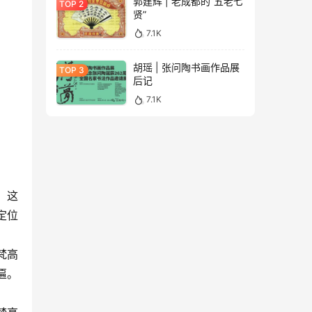
郭建辉 | 老成都的“五老七
贤”
7.1K
胡瑶 | 张问陶书画作品展
后记
7.1K
，这
定位
梵高
牌匾。