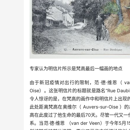
专家认为明信片所示是梵高最后一幅画的地点
由于新冠疫情对出行的限制，范·德·维恩（ van d
Oise）。这张明信片的标题就是路名“Rue D
令人惊讶的是，在梵高的画作中和明信片上出现
此处距离梵高在奥维尔（ Auvers-sur-Oise 
高在此度过了他生命的最后70天。尽管一代又
系。当范·德·维恩 （van der Veen）于