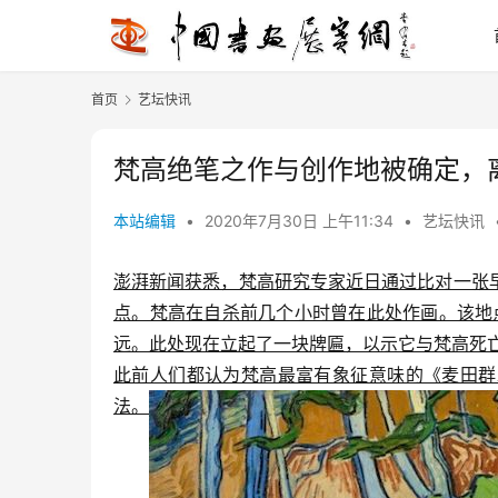
首页
艺坛快讯
梵高绝笔之作与创作地被确定，
本站编辑
•
2020年7月30日 上午11:34
•
艺坛快讯
澎湃新闻获悉，梵高研究专家近日通过比对一张
点。梵高在自杀前几个小时曾在此处作画。该地点位于
远。此处现在立起了一块牌匾，以示它与梵高死
此前人们都认为梵高最富有象征意味的《麦田群
法。