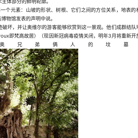
木主体部分的鲜明轮廓。
每一个元素：山坡的形状、树根、它们之间的方位关系，地表的
高博物馆发表的声明中说。
迹破坏，并让奥维尔的游客能够欣赏到这一景观。他们成群结队
rge Ravoux即梵高故居）（现因新冠病毒疫情关闭，明年3月将重新
奥兄弟俩人的坟墓