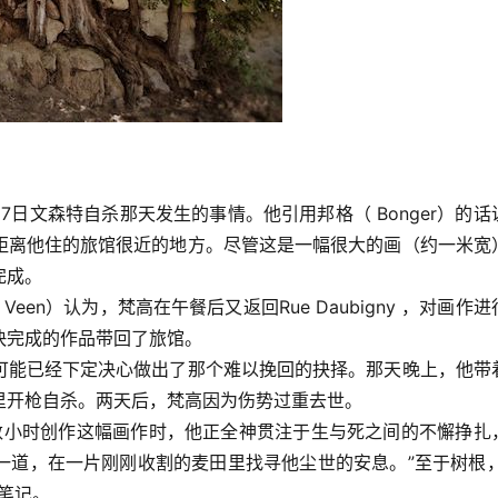
0年7月27日文森特自杀那天发生的事情。他引用邦格（ Bonger）的
距离他住的旅馆很近的地方。尽管这是一幅很大的画（约一米宽
完成。
 Veen）认为，梵高在午餐后又返回Rue Daubigny ，对画作
快完成的作品带回了旅馆。
可能已经下定决心做出了那个难以挽回的抉择。那天晚上，他带
里开枪自杀。两天后，梵高因为伤势过重去世。
“梵高倾注数小时创作这幅画作时，他正全神贯注于生与死之间的不懈挣扎
一道，在一片刚刚收割的麦田里找寻他尘世的安息。”至于树根，
别笔记。