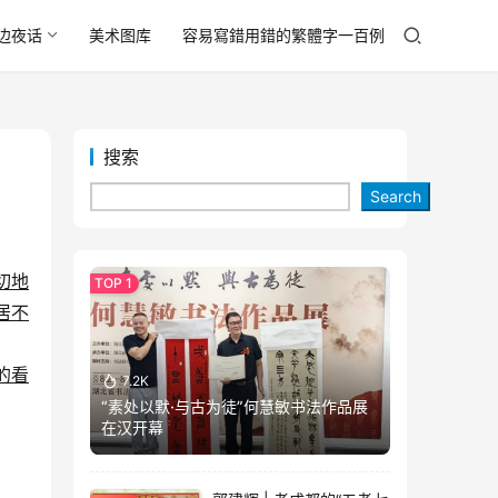
边夜话
美术图库
容易寫錯用錯的繁體字一百例
搜索
Search
切地
居不
的看
7.2K
“素处以默·与古为徒”何慧敏书法作品展
在汉开幕