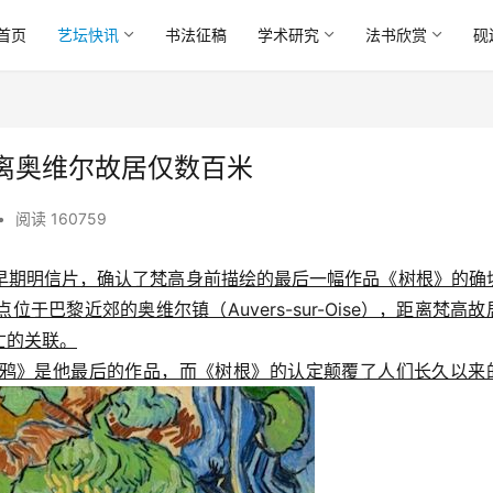
首页
艺坛快讯
书法征稿
学术研究
法书欣赏
砚
离奥维尔故居仅数百米
•
阅读 160759
早期明信片，确认了梵高身前描绘的最后一幅作品《树根》的确
巴黎近郊的奥维尔镇（Auvers-sur-Oise），距离梵高故
亡的关联。
鸦》是他最后的作品，而《树根》的认定颠覆了人们长久以来