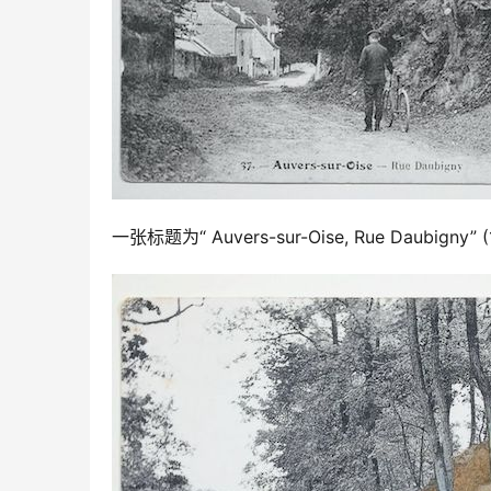
一张标题为“ Auvers-sur-Oise, Rue Daubigny”