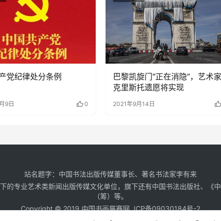
产党纪律处分条例
巴黎凯旋门“正在消隐”，艺术
克里斯托遗愿将实现
5月9日
0
2021年9月14日
站名题字：中国书法出版传媒董事长、著名书法家李有来
下的专业艺术类新闻出版传媒文化单位，旗下还有中国书法出版社、《
（筹）等。
Copyright © 2019 中国书画展赛网
ICP备09030184号-2