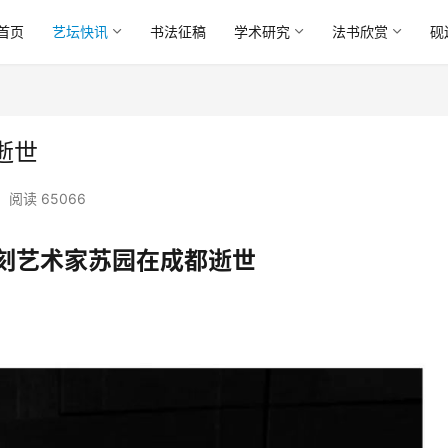
首页
艺坛快讯
书法征稿
学术研究
法书欣赏
砚
逝世
阅读 65066
刻艺术家苏园在成都逝世