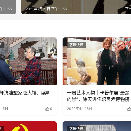
午11:56
2021年2月21日 下午11:58
下
讯
艺坛快讯
拜访雕塑家唐大禧、梁明
一周艺术人物｜卡普尔展“最黑
的黑”，徐天进任职良渚博物院
9月5日
0
2022年4月18日
讯
艺坛快讯