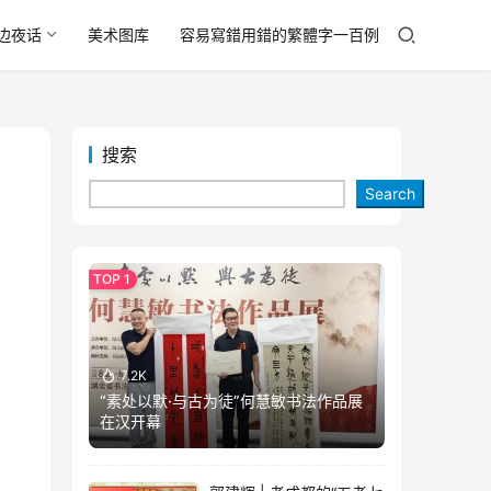
边夜话
美术图库
容易寫錯用錯的繁體字一百例
搜索
Search
7.2K
“素处以默·与古为徒”何慧敏书法作品展
在汉开幕