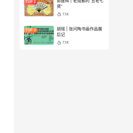
郭建辉 | 老成都的“五老七
贤”
7.1K
胡瑶 | 张问陶书画作品展
后记
7.1K