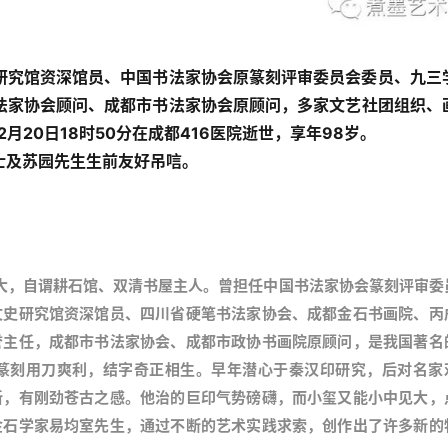
研究馆资深馆员、中国书法家协会原篆刻评审委员会委员、九三
法家协会顾问、成都市书法家协会原顾问，多家文艺社团组织、
月20日18时50分在成都416医院逝世，享年98岁。
士及苏园先生生前友好吊唁。
乃大，自谓耕石馆、双清书屋主人。曾担任中国书法家协会篆刻评审委
文史研究馆资深馆员、四川省硬笔书法家协会、成都金石书画院、丙
誉主任，成都市书法家协会、成都市政协书画院原顾问，是我国著名
篆刻用刀爽利，结字奇正相生。早年潜心于秦汉印研究，后对名家
新，有刚劲苍古之感。他治的巨印气势磅礴，而小玺又能小中见大，
金石学家易均室先生，通过不断的艺术实践求索，创作出了许多新的