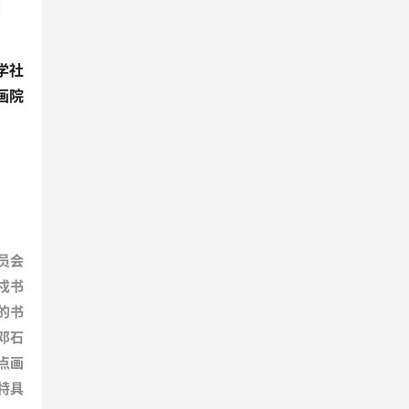
学社
画院
员会
戍书
的书
邓石
点画
特具