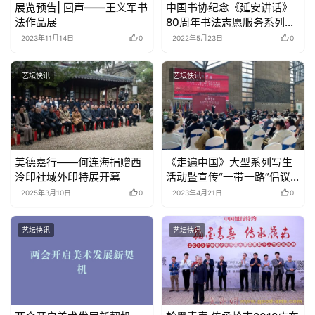
展览预告| 回声——王义军书
中国书协纪念《延安讲话》
法作品展
80周年书法志愿服务系列活
动延安举行
2023年11月14日
0
2022年5月23日
0
艺坛快讯
艺坛快讯
美德嘉行——何连海捐赠西
《走遍中国》大型系列写生
泠印社域外印特展开幕
活动暨宣传“一带一路”倡议
十周年启动
2025年3月10日
0
2023年4月21日
0
艺坛快讯
艺坛快讯