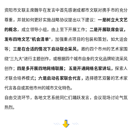
法
征
资阳市文联主席魏华在发言中首先感谢成都市文联
对携手市的充分
稿
尊重，并就如何更好实施战略协议提出以下建议：
一是树立大文艺
的概念
，成立领导小组，由上至下开展工作；
二
是开展联席会议，
学
发布四地文艺“机会清单”
，加强重点项目的包装和策划，如大运会
术
研
等；
三是在合适的情况下启动联合采风，
邀约四个市州
的艺术家围
究
绕“三九大”进行主题创作，或根据四个城市自身的文化品牌轮流采风
创作；
四是多开展四地网络联展；
五是开通网络名家讲坛，
探索人
法
书
才联合培养模式
；
六是启动名家联合代言，
选择德艺双馨的艺术家
欣
代言各自或其他市州的城市文化特色。
赏
自由交流环节，各地文艺系统同仁们踊跃发言，会议现场讨论气氛
热烈。
砚
边
夜
话