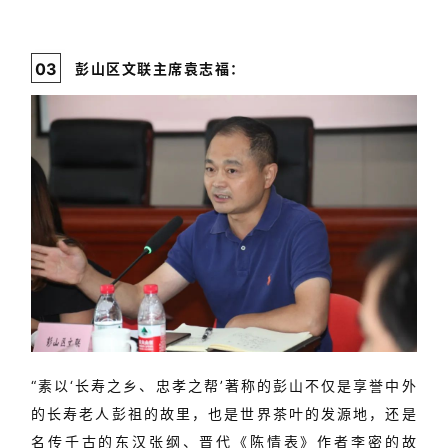
0
3
彭山区文联主席袁志福：
“素以‘长寿之乡、忠孝之帮’著称的
彭山不仅是享誉中外
的长寿老人彭祖的故里，也是世界茶叶的发源地，还是
名传千古的东汉张纲、晋代《陈情表》作者李密的故