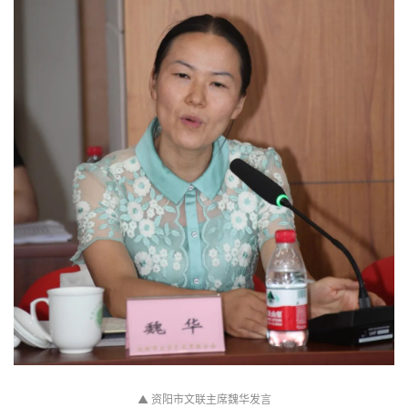
首
页
艺
坛
快
讯
书
▲
资阳市文联主席魏华发言