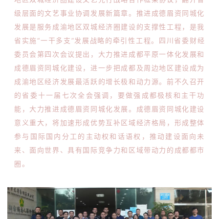
级层面的文艺事业协调发展新篇章。推进成德眉资同城化
发展是服务成渝地区双城经济圈建设的支撑性工程，是我
省实施“一干多支”发展战略的牵引性工程。四川省委财经
委员会第四次会议提出，大力推进成都平原一体化发展和
成德眉资同城化建设，进一步把成都及周边地区建设成为
成渝地区经济发展最活跃的增长极和动力源。前不久召开
的省委十一届七次全会强调，要做强成都极核和主干功
能，大力推进成德眉资同城化发展。成德眉资同城化建设
意义重大，将加速形成优势互补区域经济格局，形成整体
参与国际国内分工的主动权和话语权，推动建设面向未
来、面向世界、具有国际竞争力和区域带动力的成都都市
圈。