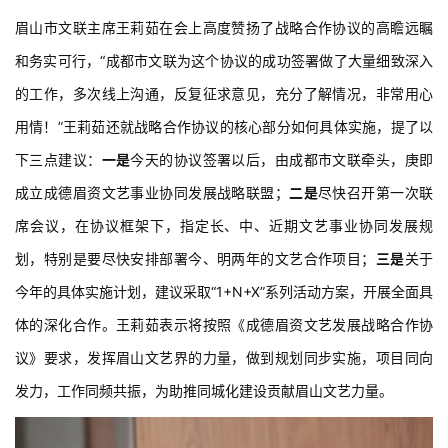
眉山市文联主席王莉茹在会上高度赞扬了战略合作协议的高瞻远瞩
和务实可行，“成都市文联为这个协议的成功签署做了大量细致深入
的工作，多次线上沟通，反复征求意见，充分了解情况，非常用心
用情！”王莉茹还就战略合作协议的核心部分如何具体实施，提了以
下三点建议：
一是
今天的协议签署以后，由成都市文联牵头，庚即
成立成德眉资文艺事业协同发展战略联盟；
二是
尽快召开第一次联
席会议，在协议框架下，指定长、中、近期文艺事业协同发展规
划，特别是要尽快安排部署今、明两年的文艺合作项目；
三是
关于
今年的具体实施计划，建议采取“1+N+X”系列活动方案，开展全面具
体的深化合作。
王莉
茹
表示将按照
《成
德眉资文艺
发展战略合作协
议》要求
，发挥眉山文艺界的力量，做到规划同步实施，项目同向
发力，工作同频共振，为助推同城化建设贡献眉山文艺力量。