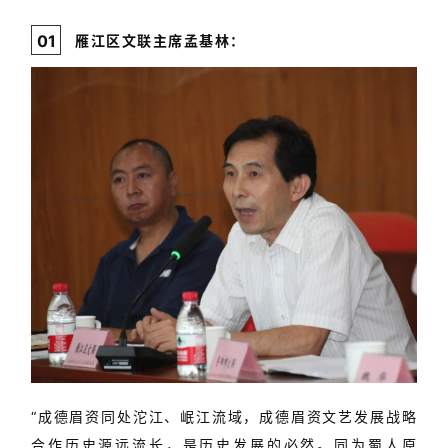
0
1
雁江区文联主席孟基林：
美
术
图
库
容
易
寫
錯
用
錯
的
繁
體
字
一
“
成德眉资同处沱江、岷江流域，
成德眉资
文艺发展战略
百
合作历史源远流长，是历史发展的必然
。同为蜀人原