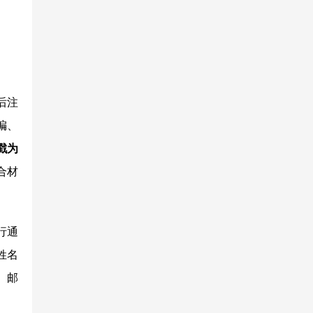
后注
编、
戳为
合材
行通
姓名
、邮