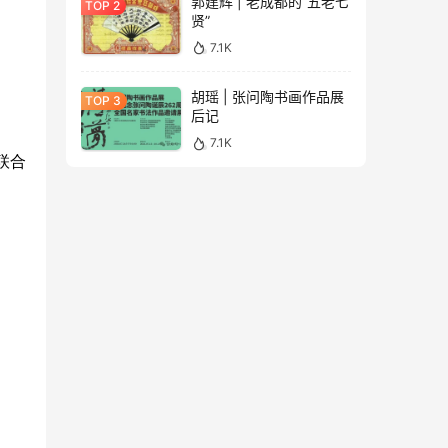
郭建辉 | 老成都的“五老七
贤”
7.1K
胡瑶 | 张问陶书画作品展
后记
7.1K
联合