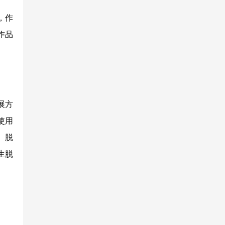
，作
作品
展方
使用
、脱
生脱