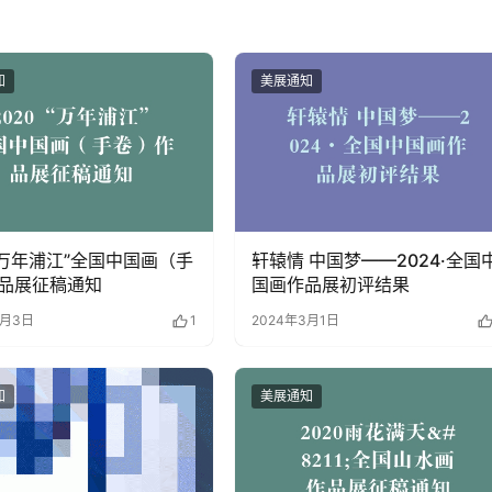
知
美展通知
0“万年浦江”全国中国画（手
轩辕情 中国梦——2024·全国
品展征稿通知
国画作品展初评结果
4月3日
1
2024年3月1日
知
美展通知