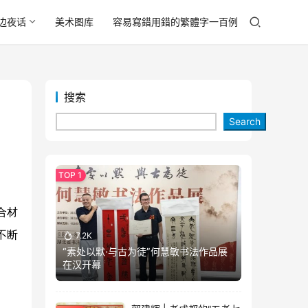
边夜话
美术图库
容易寫錯用錯的繁體字一百例
搜索
Search
合材
不断
7.2K
“素处以默·与古为徒”何慧敏书法作品展
：
在汉开幕