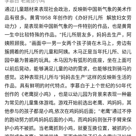
李慕白 老鹰捉小鸡
通过儿童题材来表现社会政治，反映新中国新气象的美术作
品有很多。黄胄1958 年创作的《办好托儿所  解放妇女劳
动力》，是表现新中国新气象的一件特别的作品，也是黄胄
一生中比较特殊的作品。“托儿所朋友多，妈妈去生产，阿
姨照顾我。”画面中一男一女两个孩子骑在木马上，旁边有
簇拥着的托儿所的儿童和阿姨。木马正是当年托儿所、幼儿
园中最为普遍的玩具。木马因为有弧形的底座，坐在上面可
以前后晃动，能够满足儿童的动的需求，也能够找到骑马的
感觉。这种表现托儿所与“妈妈去生产”这样的反映新生活的
作品，具有鲜明的时代特点。李慕白于上个世纪的50年代
创作的《老鹰捉小鸡》，也是以幼儿园为背景来表现一种最
为常见的儿童集体游戏。游戏开始前选出老鹰、鸡妈妈，其
他参与的孩子都是小鸡,依次在鸡妈妈后面；“老鹰”通过不停
的跑动努力抓鸡妈妈后面的小鸡，而鸡妈妈则张开手臂来保
护小鸡不被抓。当老鹰抓到小鸡，就要互换位置，被抓的小