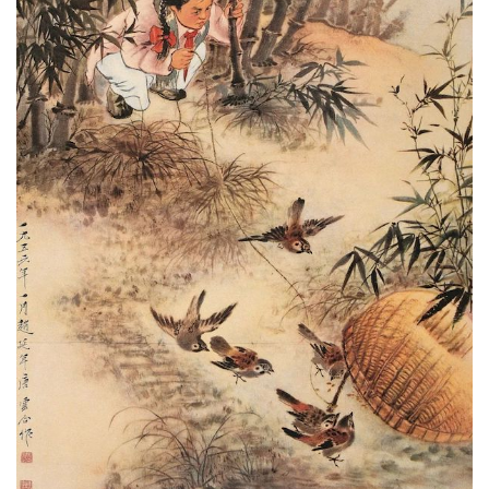
坛
快
讯
书
法
征
稿
学
术
研
究
法
书
欣
赏