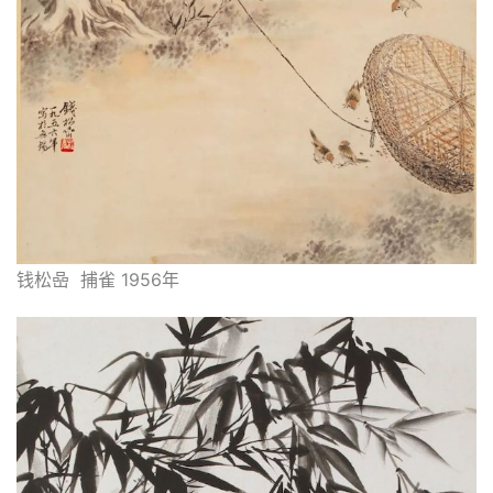
的
繁
體
字
一
百
例
钱松喦  捕雀 1956年