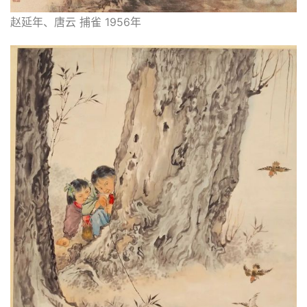
赵延年、唐云 捕雀 1956年
砚
边
夜
话
美
术
图
库
容
易
寫
錯
用
錯