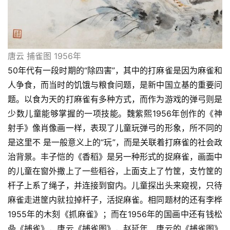
唐云 捕雀图 1956年
50年代有一段时期的“除四害”，其中的打麻雀是因为麻雀和
人争食，而当时的饥饿与粮食问题，是新中国立基的重要问
题。以食为天的打麻雀有多种方式，而作为游戏的弹弓则是
少数儿童能够掌握的一项技能。魏紫熙1956年创作的《神
射手》像肖像画一样，表现了儿童玩弹弓的形象，所不同的
是这里不 是一般意义上的“玩”，而是关联着打麻雀的社会政
治背景。丰子恺的《香稻》是另一种形式的捉麻雀，画面中
的儿童在窗外撒上了一些稻谷，上面支上了竹筐，支竹筐的
杆子上系了绳子，并连接到窗内。儿童探出头来窥视，只待
麻雀走进筐内就拉掉杆子，活捉麻雀。相同题材的还有李桦
1955年的木刻《抓麻雀》；而在1956年的国画中还有钱松
喦《捕雀》，唐云《捕雀图》，赵延年、唐云的《捕雀图》