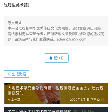
陈履生美术馆）
原文出处：
本平台以弘扬中华优秀传统文化为宗旨，部分文章源自网络。
网络素材无从查证作者，若所转载文章及图片涉及您的版权问
题，请您及时与我们取得联系。admin@cn5v.com
赞
(1)
生成海报
大地艺术家克里斯托辞世：他包裹过德国国会，还要包
裹凯旋门
上一篇
2020年6月1日 下午12:44
第二届全国少儿美术作品展征稿通知