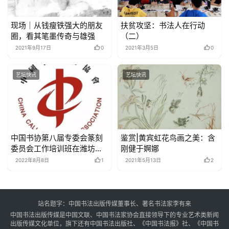
现场｜从钱瘦铁强大的朋友
扶贫攻坚：书法人在行动
圈，看其笔墨传奇与雄强
（二）
2021年9月17日
0
2021年3月5日
0
艺坛快讯
艺坛快讯
中国书协第八届专委会篆刻
鉴赏|黄宾虹花鸟画之美：含
委员会工作培训班在潍坊举
刚健于婀娜
行
2022年8月8日
1
2021年5月13日
2
站名题字：中国书法出版传媒董事长、著名书法家李有来
中国书法出版传媒是中国文联、中国书法家协会直接领导下的专业艺术类新闻
出版传媒文化单位，旗下还有中国书法出版社、《中国书法报》社、《中国书