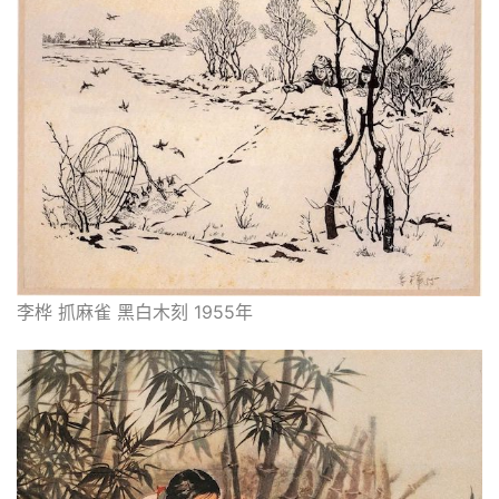
李桦 抓麻雀 黑白木刻 1955年
首
页
艺