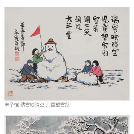
丰子恺 瑞雪映睛空 儿童塑雪翁