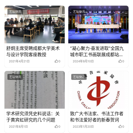
字
一
艺坛快讯
艺坛快讯
百
例
舒炯主席受聘成都大学美术
“凝心聚力·奋发进取”全国九
与设计学院客座教授
城市职工书画联展成都站启
幕
2021年4月21日
0
2024年9月10日
0
艺坛快讯
艺坛快讯
学术研究须凭史料说话：关
致广大书法家、书法工作者
于黄宾虹研究的几个问题
和书法爱好者的新春贺词
2021年8月1日
0
2023年1月20日
0