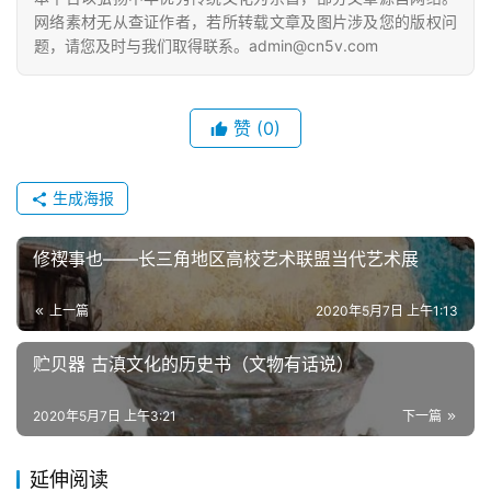
边
网络素材无从查证作者，若所转载文章及图片涉及您的版权问
夜
题，请您及时与我们取得联系。admin@cn5v.com
话
赞
(0)
美
术
图
生成海报
库
修禊事也——长三角地区高校艺术联盟当代艺术展
容
易
上一篇
2020年5月7日 上午1:13
寫
錯
贮贝器 古滇文化的历史书（文物有话说）
用
錯
2020年5月7日 上午3:21
下一篇
的
繁
延伸阅读
體