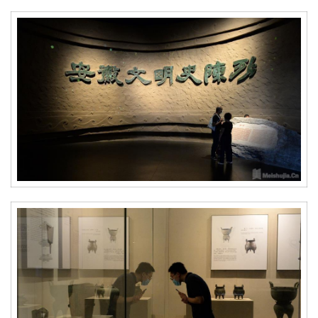
首
页
艺
坛
快