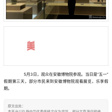
讯
书
法
征
稿
学
术
研
究
  	5月3日，观众在安徽博物院参观。当日是“五一”
法
假期第三天，部分市民来到安徽博物院观看展览，乐享假
书
期。  
欣
赏
原文出处：
砚
本平台以弘扬中华优秀传统文化为宗旨，部分文章源自网络。