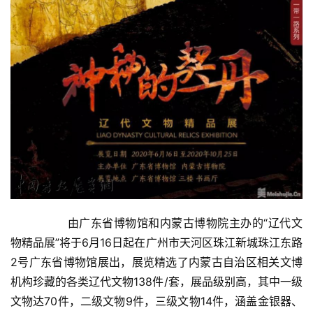
首
页
  	由广东省博物馆和内蒙古博物院主办的“辽代文
艺
物精品展”将于6月16日起在广州市天河区珠江新城珠江东路
坛
2号广东省博物馆展出，展览精选了内蒙古自治区相关文博
快
机构珍藏的各类辽代文物138件/套，展品级别高，其中一级
讯
文物达70件，二级文物9件，三级文物14件，涵盖金银器、