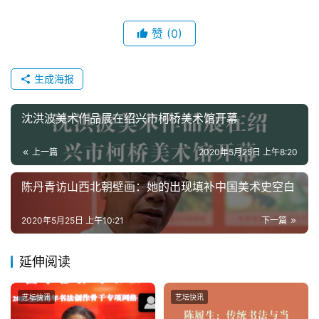
夜
话
赞
(0)
美
术
生成海报
图
库
沈洪波美术作品展在绍兴市柯桥美术馆开幕
容
上一篇
2020年5月25日 上午8:20
易
寫
陈丹青访山西北朝壁画：她的出现填补中国美术史空白
錯
用
2020年5月25日 上午10:21
下一篇
錯
的
延伸阅读
繁
體
艺坛快讯
艺坛快讯
字