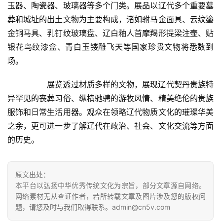
玉器、陶瓷器、玻璃器等多个门类。展品以辽代多个重要墓
书
葬和城址的出土文物为主要构成，诸如驸马金面具、云纹鎏
法
金铜马具、乳钉纹玻璃盘、辽白釉人首摩羯形提梁注壶、贴
征
银花鸟纹漆盒、青白玉镂雕飞天等国家珍贵文物将悉数到
稿
场。  
学
  	展览透过材质多样的文物，展现辽代契丹贵族特
术
异罕见的丧葬习俗、纵横驰骋的游牧风情、精美绝伦的贵族
研
究
服饰和日常生活用器。观众在领略辽代物质文化的璀璨华美
之余，更可进一步了解辽代在政治、社会、文化交流等方面
法
的历史。  
书
欣
赏
原文出处：
本平台以弘扬中华优秀传统文化为宗旨，部分文章源自网络。
网络素材无从查证作者，若所转载文章及图片涉及您的版权问
砚
题，请您及时与我们取得联系。admin@cn5v.com
边