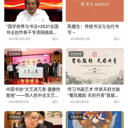
一
百
例
“国学修养与书法•2021全国
陈履生：传统书法与当代书
书法创作骨干专项网络高研
写 –
班”在线上举办
2021年10月14日
0
2019年6月13日
0
艺坛快讯
艺坛快讯
中国书协“文艺进万家 健康你
传习书画艺术 传承天府文脉
我他”——到人民中去文艺志
“蜀风雅韵 天府丹青”首届成
愿服务活动
都市青少年书画传习大会正
2020年6月10日
0
2023年5月9日
0
式启动
艺坛快讯
艺坛快讯