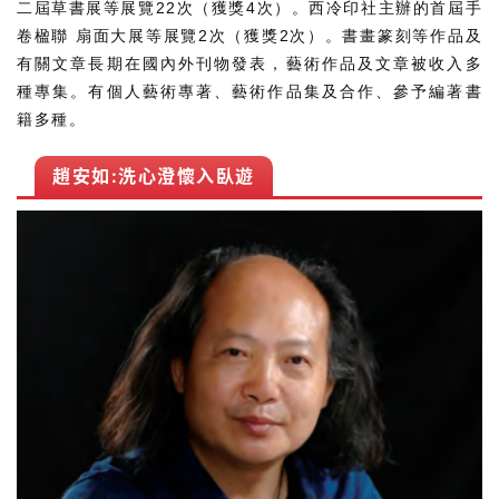
二屆草書展等展覽22次（獲獎4次）。西冷印社主辦的首屆手
卷楹聯 扇面大展等展覽2次（獲獎2次）。書畫篆刻等作品及
有關文章長期在國內外刊物發表，藝術作品及文章被收入多
種專集。有個人藝術專著、藝術作品集及合作、參予編著書
籍多種。
趙安如:洗心澄懷入臥遊