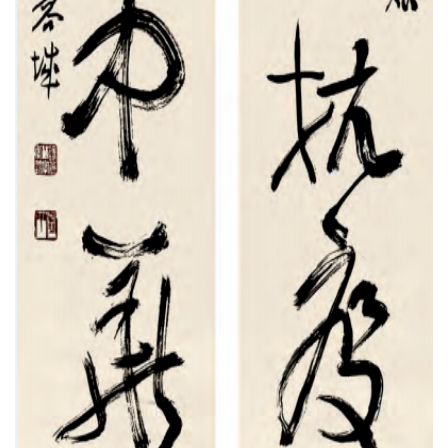
砚
边
夜
话
美
术
图
库
容
易
寫
錯
用
錯
的
繁