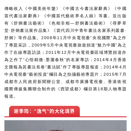
傳略收入《中國美術年鑒》《中國古今書法家辭典》《中國
當代書法家辭典》《中國當代藝術界名人錄》等書。並出版
有《舒炯書法藝術》《色相非相—舒炯書法藝術》《尋夢草
堂·舒炯書法展作品集》《當代四川中青年書法名家系列叢書·
舒炯》等作品集。2008年11月中央電視臺“央視國際”為之作
了專題采訪，2009年5月中央電視臺旅遊頻道“魅力中國”為之
作了在線專題訪談；2011年12月中央電視臺區域博覽頻道亦
為之作了“心悟精微·墨灑春秋”的名家專訪；2014年4月香港
文匯報為其書法長卷“書法賦”作了專版專題報道；2014年4月
中央電視臺“藝術投資”欄目為之拍攝藝術專題片；2015年7月
成都市人民政府新聞辦公室、成都市廣播電視臺、香港衛視
國際傳媒集團聯合制作的《西望成都》欄目第18期人物專題
報道。
谢季筠：“逸气”的大化境界