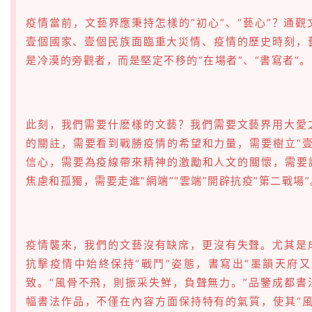
疫情當前，文藝界應秉持怎樣的“初心”、“藝心”？通
壹個國家、壹個民族面臨重大災情、疫情的歷史時刻，
是冷漠的旁觀者，而是堅定不移的“在場者”、“書寫者”。
此刻，我們需要什麽樣的文藝？我們需要文藝界用大愛
的關註，需要看到戰勝疫情的希望和力量，需要樹立“壹
信心，需要為疫線帶來精神的激勵和人文的關懷，需要讓
焦慮和孤獨，需要走進“網端”“雲端”開辟抗疫“第二戰場”
疫情襲來，我們的文藝沒有缺席，更沒有失聲。尤其是
抗擊疫情中始終保持“戰鬥”姿態，書寫出“墨韻天府又
致。“風骨不飛，則振采失鮮，負聲無力。”品鑒成都書
幅書法作品，不僅在內容方面保持特有的氣質，使其“風