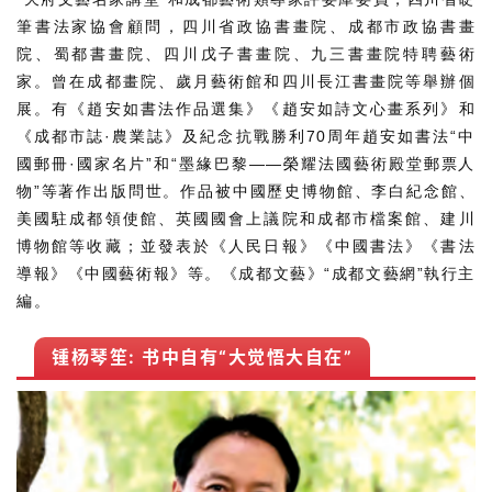
筆書法家協會顧問，四川省政協書畫院、成都市政協書畫
院、蜀都書畫院、四川戊子書畫院、九三書畫院特聘藝術
家。曾在成都畫院、歲月藝術館和四川長江書畫院等舉辦個
展。有《趙安如書法作品選集》《趙安如詩文心畫系列》和
《成都市誌·農業誌》及紀念抗戰勝利70周年趙安如書法“中
國郵冊·國家名片”和“墨緣巴黎——榮耀法國藝術殿堂郵票人
物”等著作出版問世。作品被中國歷史博物館、李白紀念館、
美國駐成都領使館、英國國會上議院和成都市檔案館、建川
博物館等收藏；並發表於《人民日報》《中國書法》《書法
導報》《中國藝術報》等。《成都文藝》“成都文藝網”執行主
編。
锺杨琴笙: 书中自有“大觉悟大自在”