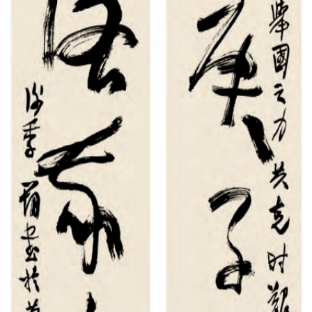
快
讯
书
法
征
稿
学
术
研
究
法
书
欣
赏