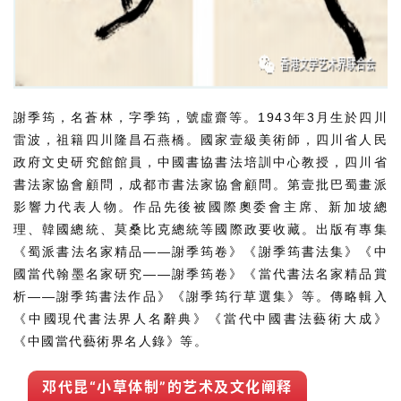
體
字
一
百
例
謝季筠，名蒼林，字季筠，號虛齋等。1943年3月生於四川
雷波，祖籍四川隆昌石燕橋。國家壹級美術師，四川省人民
政府文史研究館館員，中國書協書法培訓中心教授，四川省
書法家協會顧問，成都市書法家協會顧問。第壹批巴蜀畫派
影響力代表人物。作品先後被國際奧委會主席、新加坡總
理、韓國總統、莫桑比克總統等國際政要收藏。出版有專集
《蜀派書法名家精品——謝季筠卷》《謝季筠書法集》《中
國當代翰墨名家研究——謝季筠卷》《當代書法名家精品賞
析——謝季筠書法作品》《謝季筠行草選集》等。傳略輯入
《中國現代書法界人名辭典》《當代中國書法藝術大成》
《中國當代藝術界名人錄》等。
邓代昆“小草体制”的艺术及文化阐释